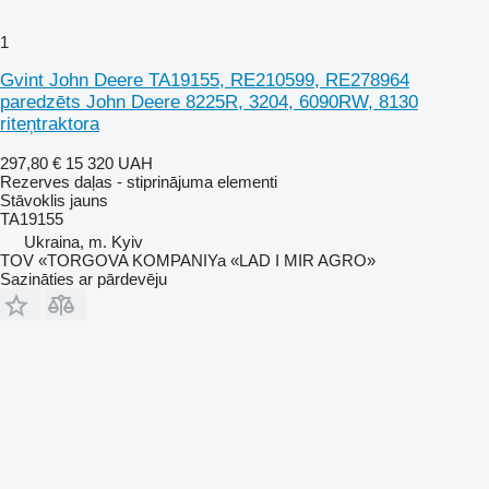
1
Gvint John Deere TA19155, RE210599, RE278964
paredzēts John Deere 8225R, 3204, 6090RW, 8130
riteņtraktora
297,80 €
15 320 UAH
Rezerves daļas - stiprinājuma elementi
Stāvoklis
jauns
TA19155
Ukraina, m. Kyiv
TOV «TORGOVA KOMPANIYa «LAD I MIR AGRO»
Sazināties ar pārdevēju