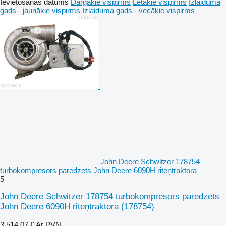
Ievietošanas datums
Dārgākie vispirms
Lētākie vispirms
Izlaiduma
gads - jaunākie vispirms
Izlaiduma gads - vecākie vispirms
John Deere Schwitzer 178754
turbokompresors paredzēts John Deere 6090H riteņtraktora
5
John Deere Schwitzer 178754 turbokompresors paredzēts
John Deere 6090H riteņtraktora
(178754)
3 514,07 €
Ar PVN