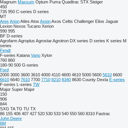
Magnum
Maxxum
Optum
Puma
Quadtrac
STX
Steiger
450
735
950
C-series
D series
MT
Ares
Arion
Atles
Atos
Axion
Axos
Celtis
Challenger
Elios
Jaguar
Lexion
Nexos
Tucano
Xerion
990
995
BF
D-series
Agrofarm
Agroplus
Agrostar
Agrotron
DX series
D series
K series
M
series
Fendt
F-series
Katana
Vario
Xylon
760
860
180-90
500
G-series
Ford
2000
3000
3600
3610
4000
4110
4600
4610
5000
5600
5610
6600
6610
6640
7610
7700
7710
8210
8340
8630
County
Dexta
E-series
F-series
L-series
TW
Major
Super Major
150
906
844
SXG
TA
TG
TU
TX
86
155
406
407
427
520
530
533
540
550
560
8310
Fastrac
John Deere
6M