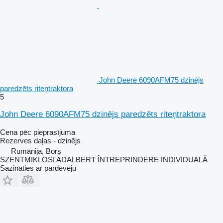
John Deere 6090AFM75 dzinējs
paredzēts riteņtraktora
5
John Deere 6090AFM75 dzinējs paredzēts riteņtraktora
Cena pēc pieprasījuma
Rezerves daļas - dzinējs
Rumānija, Borș
SZENTMIKLOSI ADALBERT ÎNTREPRINDERE INDIVIDUALĂ
Sazināties ar pārdevēju