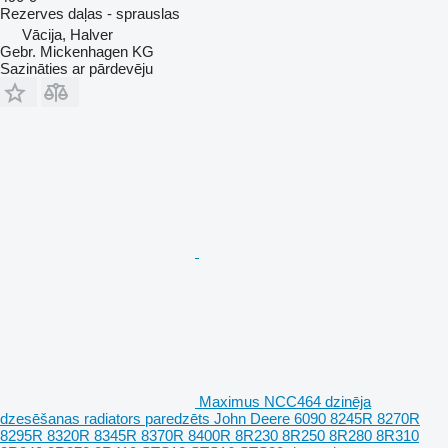
Rezerves daļas - sprauslas
Vācija, Halver
Gebr. Mickenhagen KG
Sazināties ar pārdevēju
Maximus NCC464 dzinēja
dzesēšanas radiators paredzēts John Deere 6090 8245R 8270R
8295R 8320R 8345R 8370R 8400R 8R230 8R250 8R280 8R310