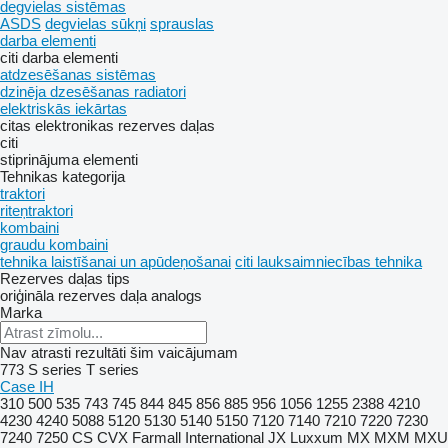
degvielas sistēmas
ASDS
degvielas sūkņi
sprauslas
darba elementi
citi darba elementi
atdzesēšanas sistēmas
dzinēja dzesēšanas radiatori
elektriskās iekārtas
citas elektronikas rezerves daļas
citi
stiprinājuma elementi
Tehnikas kategorija
traktori
riteņtraktori
kombaini
graudu kombaini
tehnika laistīšanai un apūdeņošanai
citi lauksaimniecības tehnika
Rezerves daļas tips
oriģināla rezerves daļa
analogs
Marka
Nav atrasti rezultāti šim vaicājumam
773
S series
T series
Case IH
310
500
535
743
745
844
845
856
885
956
1056
1255
2388
4210
4230
4240
5088
5120
5130
5140
5150
7120
7140
7210
7220
7230
7240
7250
CS
CVX
Farmall
International
JX
Luxxum
MX
MXM
MXU