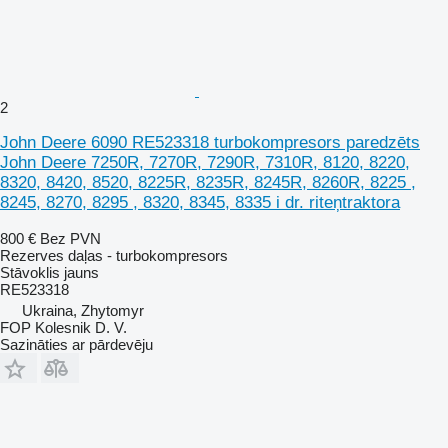
2
John Deere 6090 RE523318 turbokompresors paredzēts
John Deere 7250R, 7270R, 7290R, 7310R, 8120, 8220,
8320, 8420, 8520, 8225R, 8235R, 8245R, 8260R, 8225 ,
8245, 8270, 8295 , 8320, 8345, 8335 i dr. riteņtraktora
800 €
Bez PVN
Rezerves daļas - turbokompresors
Stāvoklis
jauns
RE523318
Ukraina, Zhytomyr
FOP Kolesnik D. V.
Sazināties ar pārdevēju