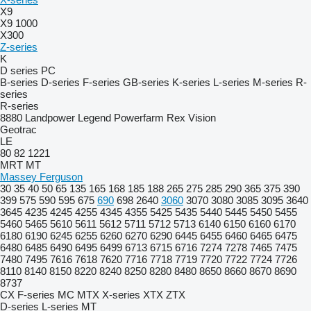
X9
X9 1000
X300
Z-series
K
D series
PC
B-series
D-series
F-series
GB-series
K-series
L-series
M-series
R-
series
R-series
8880
Landpower
Legend
Powerfarm
Rex
Vision
Geotrac
LE
80
82
1221
MRT
MT
Massey Ferguson
30
35
40
50
65
135
165
168
185
188
265
275
285
290
365
375
390
399
575
590
595
675
690
698
2640
3060
3070
3080
3085
3095
3640
3645
4235
4245
4255
4345
4355
5425
5435
5440
5445
5450
5455
5460
5465
5610
5611
5612
5711
5712
5713
6140
6150
6160
6170
6180
6190
6245
6255
6260
6270
6290
6445
6455
6460
6465
6475
6480
6485
6490
6495
6499
6713
6715
6716
7274
7278
7465
7475
7480
7495
7616
7618
7620
7716
7718
7719
7720
7722
7724
7726
8110
8140
8150
8220
8240
8250
8280
8480
8650
8660
8670
8690
8737
CX
F-series
MC
MTX
X-series
XTX
ZTX
D-series
L-series
MT