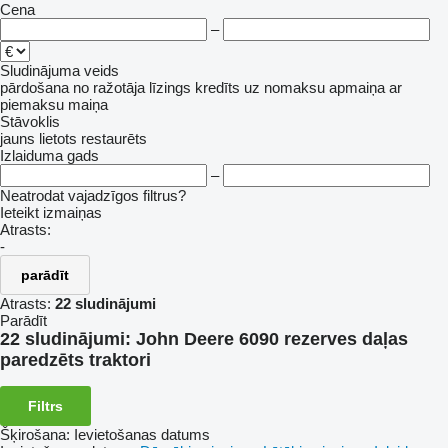
Cena
–
Sludinājuma veids
pārdošana
no ražotāja
līzings
kredīts
uz nomaksu
apmaiņa ar
piemaksu
maiņa
Stāvoklis
jauns
lietots
restaurēts
Izlaiduma gads
–
Neatrodat vajadzīgos filtrus?
Ieteikt izmaiņas
Atrasts:
-
parādīt
Atrasts:
22 sludinājumi
Parādīt
22 sludinājumi:
John Deere 6090 rezerves daļas
paredzēts traktori
Filtrs
Šķirošana
:
Ievietošanas datums