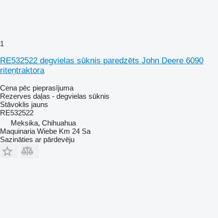
1
RE532522 degvielas sūknis paredzēts John Deere 6090
riteņtraktora
Cena pēc pieprasījuma
Rezerves daļas - degvielas sūknis
Stāvoklis
jauns
RE532522
Meksika, Chihuahua
Maquinaria Wiebe Km 24 Sa
Sazināties ar pārdevēju