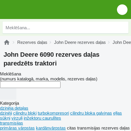
Rezerves daļas
John Deere rezerves daļas
John Dee
John Deere 6090 rezerves daļas
paredzēts traktori
Meklēšana
(numurs katalogā, marka, modelis, rezerves daļas)
Kategorija
dzinēja detaļas
dzinēji
cilindru bloki
turbokompresori
cilindru bloka galviņas
eļļas
sūkņi
virzuļi
inžektoru caurulītes
transmisijas
primāras vārpstas
kardānvārpstas
citas transmisijas rezerves daļas