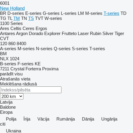
6001
New Holland
BR
D-series
E-series
G-series
L-series
LM
M-series
T-series
TD
TG
TL
TM
TN
TS
TVT
W-series
1100 Series
Ares
Celtis
Ceres
Ergos
Antares
Argon
Dorado
Explorer
Frutteto
Laser
Rubin
Silver
Tiger
CVT
120
860
8400
A-series
M-series
N-series
Q-series
S-series
T-series
BM
NLX 1024
B-series
F-series
KE
7211
Crystal
Forterra
Proxima
parādīt visu
Atrašanās vieta
Meklēšana rādiusā
Latvija
Baldone
Eiropa
Polija
Īrija
Vācija
Rumānija
Dānija
Ungārija
citi
Ukraina