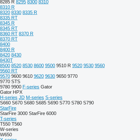
8285 R
8295
8300
8310
8310 R
8320
8330
8335 R
8335 RT
8345 R
8345 RT
8360 RT
8370 R
8370 RT
8400
8400 R
8420
8430
8430T
8500
8520
8530
8600
9500
9510 R
9520
9530
9560
9560 RT
9570
9600
9610
9620
9630
9650
9770
9770 STS
9780
9900
F-series
Gator
Gator HPX
H-series
JD
M-series
S-series
S660
S670
S680
S685
S690
S770
S780
S790
StarFire
StarFire 3000
StarFire 6000
T-series
T550
T560
W-series
W650
X-series