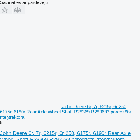
Sazināties ar pārdevēju
John Deere 6r, 7r, 6215r, 6r 250,
6175r. 6190r Rear Axle Wheel Shaft R29369 R293693 paredzēts
riteņtraktora
5
John Deere 6r, 7r, 6215r, 6r 250, 6175r. 6190r Rear Axle
Wheel Shaft R29369 R293693 paredzēts riteņtraktora