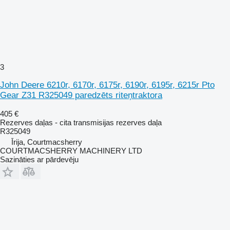
3
John Deere 6210r, 6170r, 6175r, 6190r, 6195r, 6215r Pto
Gear Z31 R325049 paredzēts riteņtraktora
405 €
Rezerves daļas - cita transmisijas rezerves daļa
R325049
Īrija, Courtmacsherry
COURTMACSHERRY MACHINERY LTD
Sazināties ar pārdevēju