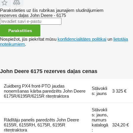
Parakstieties uz šis rubrikas jaunajiem sludinājumiem
rezerves daļas
John Deere - 6175
Parakstīties
Nospiežot, jūs piekrītat mūsu
konfidencialitātes politikai
un
lietotāja
noteikumiem
.
John Deere 6175 rezerves daļas cenas
Zuidberg PX4 front-PTO jaudas
Stāvokli
noņemšanas kārba paredzēts John Deere
3 325 €
s: jauns
6175R/6195R/6215R riteņtraktora
Stāvokli
s: jauns,
Rādītāju panelis paredzēts John Deere
numurs
6155R, 6155RH, 6175R, 6195R
katalogā
324,20 €
riteņtraktora
: