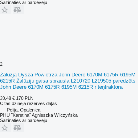
Sazināties ar pārdevēju
2
Żaluzja Dysza Powietrza John Deere 6170M 6175R 6195M
6215R Žalūziju gaisa sprausla L210720 L219505 paredzēts
John Deere 6170M 6175R 6195M 6215R riteņtraktora
39,48 €
170 PLN
Citas dzinēja rezerves daļas
Polija, Opalenica
PHU "Karetina" Agnieszka Wilczyńska
Sazināties ar pārdevēju