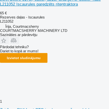
L211052 īscaurules paredzēts riteņtraktora
65 €
Rezerves daļas - īscaurules
L211052
Īrija, Courtmacsherry
COURTMACSHERRY MACHINERY LTD
Sazināties ar pārdevēju
Pārdodat tehniku?
Dariet to kopā ar mums!
Izvietot sludinājumu
1