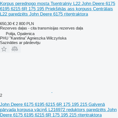
Korpus perednogo mosta Tsentralniy L22 John Deere 6175
6195 6215 6R 175 195 Priekšējās ass korpuss Centrālais
L22 paredzēts John Deere 6175 riteņtraktora
650,30 €
2 800 PLN
Rezerves daļas - cita transmisijas rezerves daļa
Polija, Opalenica
PHU "Karetina" Agnieszka Wilczyńska
Sazināties ar pārdevēju
2
John Deere 6175 6195 6215 6R 175 195 215 Galvenā
pārvada korpusa vāciņš L216972 reduktors paredzēts John
Deere 6175 6195 6215 6R 175 195 215 riteņtraktora