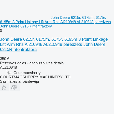
John Deere 6215r, 6175m, 6175r,
6195m 3 Point Linkage Lift Arm Rhs Al210948 AL210948 paredzēts
John Deere 6215R riteņtraktora
9
John Deere 6215r, 6175m, 6175r, 6195m 3 Point Linkage
Lift Arm Rhs Al210948 AL210948 paredzēts John Deere
6215R riteņtraktora
350 €
Rezerves daļas - cita virsbūves detaļa
AL210948
Īrija, Courtmacsherry
COURTMACSHERRY MACHINERY LTD
Sazināties ar pārdevēju