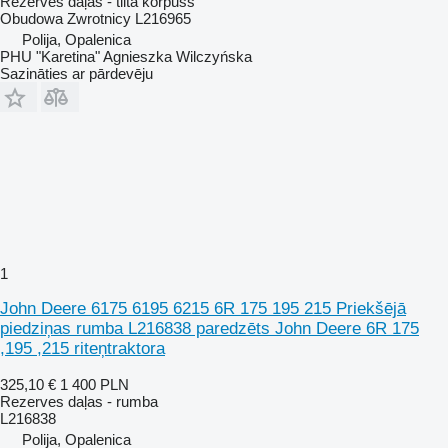
Rezerves daļas - tilta korpuss
Obudowa Zwrotnicy L216965
Polija, Opalenica
PHU "Karetina" Agnieszka Wilczyńska
Sazināties ar pārdevēju
1
John Deere 6175 6195 6215 6R 175 195 215 Priekšējā
piedziņas rumba L216838 paredzēts John Deere 6R 175
,195 ,215 riteņtraktora
325,10 €
1 400 PLN
Rezerves daļas - rumba
L216838
Polija, Opalenica