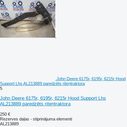
John Deere 6175r, 6195r, 6215r Hood
Support Lhs AL213889 paredzēts riteņtraktora
5
John Deere 6175r, 6195r, 6215r Hood Support Lhs
AL213889 paredzēts riteņtraktora
250 €
Rezerves daļas - stiprinājuma elementi
AL213889