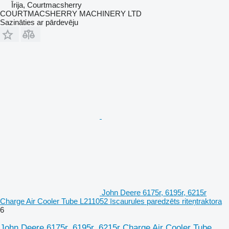
Īrija, Courtmacsherry
COURTMACSHERRY MACHINERY LTD
Sazināties ar pārdevēju
John Deere 6175r, 6195r, 6215r
Charge Air Cooler Tube L211052 īscaurules paredzēts riteņtraktora
6
John Deere 6175r, 6195r, 6215r Charge Air Cooler Tube