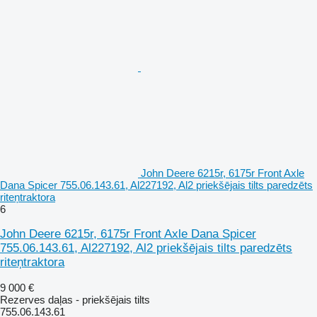
John Deere 6215r, 6175r Front Axle
Dana Spicer 755.06.143.61, Al227192, Al2 priekšējais tilts paredzēts
riteņtraktora
6
John Deere 6215r, 6175r Front Axle Dana Spicer
755.06.143.61, Al227192, Al2 priekšējais tilts paredzēts
riteņtraktora
9 000 €
Rezerves daļas - priekšējais tilts
755.06.143.61