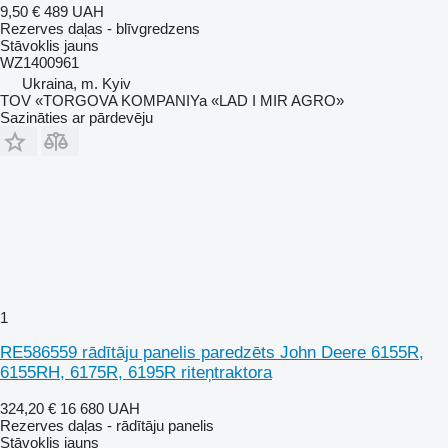
9,50 €
489 UAH
Rezerves daļas - blīvgredzens
Stāvoklis
jauns
WZ1400961
Ukraina, m. Kyiv
TOV «TORGOVA KOMPANIYa «LAD I MIR AGRO»
Sazināties ar pārdevēju
1
RE586559 rādītāju panelis paredzēts John Deere 6155R,
6155RH, 6175R, 6195R riteņtraktora
324,20 €
16 680 UAH
Rezerves daļas - rādītāju panelis
Stāvoklis
jauns