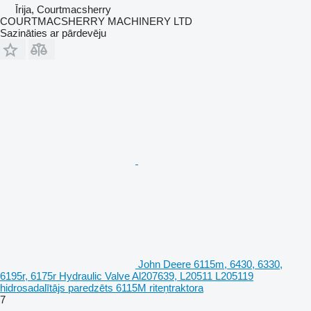
Īrija, Courtmacsherry
COURTMACSHERRY MACHINERY LTD
Sazināties ar pārdevēju
John Deere 6115m, 6430, 6330,
6195r, 6175r Hydraulic Valve Al207639, L20511 L205119
hidrosadalītājs paredzēts 6115M riteņtraktora
7