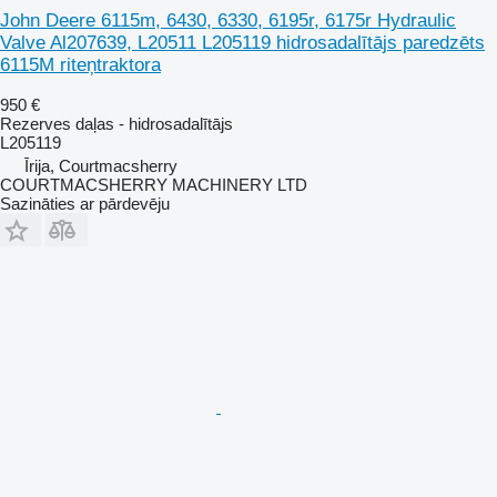
John Deere 6115m, 6430, 6330, 6195r, 6175r Hydraulic
Valve Al207639, L20511 L205119 hidrosadalītājs paredzēts
6115M riteņtraktora
950 €
Rezerves daļas - hidrosadalītājs
L205119
Īrija, Courtmacsherry
COURTMACSHERRY MACHINERY LTD
Sazināties ar pārdevēju