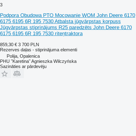
3
Podpora Obudowa PTO Mocowanie WOM John Deere 6170
6175 6195 6R 195 7530 Atbalsta jūgvārpstas korpuss
Jūgvārpstas stiprinājums R25 paredzēts John Deere 6170
6175 6195 6R 195 7530 riteņtraktora
859,30 €
3 700 PLN
Rezerves daļas - stiprinājuma elementi
Polija, Opalenica
PHU "Karetina" Agnieszka Wilczyńska
Sazināties ar pārdevēju