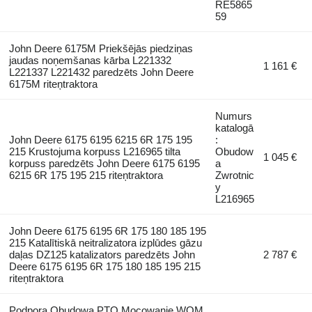
RE5865
59
John Deere 6175M Priekšējās piedziņas
jaudas noņemšanas kārba L221332
1 161 €
L221337 L221432 paredzēts John Deere
6175M riteņtraktora
Numurs
katalogā
John Deere 6175 6195 6215 6R 175 195
:
215 Krustojuma korpuss L216965 tilta
Obudow
1 045 €
korpuss paredzēts John Deere 6175 6195
a
6215 6R 175 195 215 riteņtraktora
Zwrotnic
y
L216965
John Deere 6175 6195 6R 175 180 185 195
215 Katalītiskā neitralizatora izplūdes gāzu
daļas DZ125 katalizators paredzēts John
2 787 €
Deere 6175 6195 6R 175 180 185 195 215
riteņtraktora
Podpora Obudowa PTO Mocowanie WOM