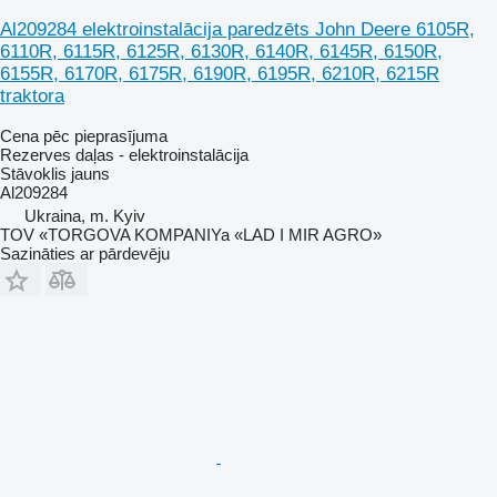
Al209284 elektroinstalācija paredzēts John Deere 6105R,
6110R, 6115R, 6125R, 6130R, 6140R, 6145R, 6150R,
6155R, 6170R, 6175R, 6190R, 6195R, 6210R, 6215R
traktora
Cena pēc pieprasījuma
Rezerves daļas - elektroinstalācija
Stāvoklis
jauns
Al209284
Ukraina, m. Kyiv
TOV «TORGOVA KOMPANIYa «LAD I MIR AGRO»
Sazināties ar pārdevēju