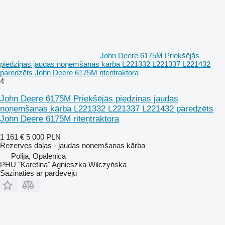
John Deere 6175M Priekšējās
piedziņas jaudas noņemšanas kārba L221332 L221337 L221432
paredzēts John Deere 6175M riteņtraktora
4
John Deere 6175M Priekšējās piedziņas jaudas
noņemšanas kārba L221332 L221337 L221432 paredzēts
John Deere 6175M riteņtraktora
1 161 €
5 000 PLN
Rezerves daļas - jaudas noņemšanas kārba
Polija, Opalenica
PHU "Karetina" Agnieszka Wilczyńska
Sazināties ar pārdevēju