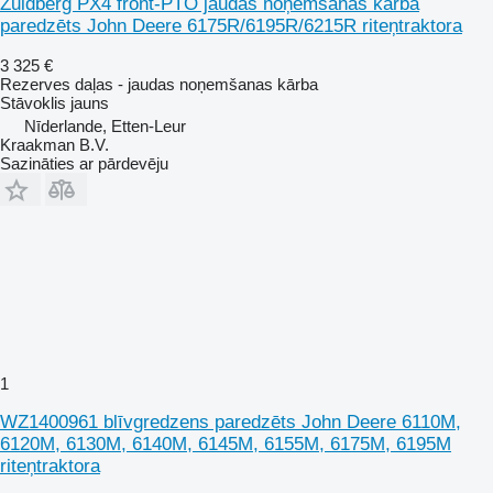
Zuidberg PX4 front-PTO jaudas noņemšanas kārba
paredzēts John Deere 6175R/6195R/6215R riteņtraktora
3 325 €
Rezerves daļas - jaudas noņemšanas kārba
Stāvoklis
jauns
Nīderlande, Etten-Leur
Kraakman B.V.
Sazināties ar pārdevēju
1
WZ1400961 blīvgredzens paredzēts John Deere 6110M,
6120M, 6130M, 6140M, 6145M, 6155M, 6175M, 6195M
riteņtraktora