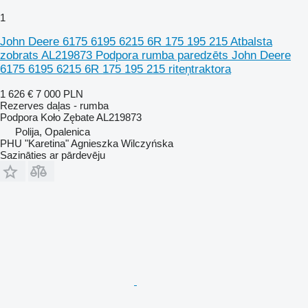
1
John Deere 6175 6195 6215 6R 175 195 215 Atbalsta
zobrats AL219873 Podpora rumba paredzēts John Deere
6175 6195 6215 6R 175 195 215 riteņtraktora
1 626 €
7 000 PLN
Rezerves daļas - rumba
Podpora Koło Zębate AL219873
Polija, Opalenica
PHU "Karetina" Agnieszka Wilczyńska
Sazināties ar pārdevēju