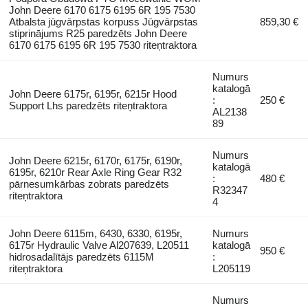
John Deere 6170 6175 6195 6R 195 7530
Atbalsta jūgvārpstas korpuss Jūgvārpstas
859,30 €
stiprinājums R25 paredzēts John Deere
6170 6175 6195 6R 195 7530 riteņtraktora
Numurs
katalogā
John Deere 6175r, 6195r, 6215r Hood
:
250 €
Support Lhs paredzēts riteņtraktora
AL2138
89
Numurs
John Deere 6215r, 6170r, 6175r, 6190r,
katalogā
6195r, 6210r Rear Axle Ring Gear R32
:
480 €
pārnesumkārbas zobrats paredzēts
R32347
riteņtraktora
4
John Deere 6115m, 6430, 6330, 6195r,
Numurs
6175r Hydraulic Valve Al207639, L20511
katalogā
950 €
hidrosadalītājs paredzēts 6115M
:
riteņtraktora
L205119
Numurs