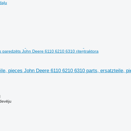
daļu
es paredzēts John Deere 6110 6210 6310 riteņtraktora
eile, pieces John Deere 6110 6210 6310 parts, ersatzteile, 
M
devēju