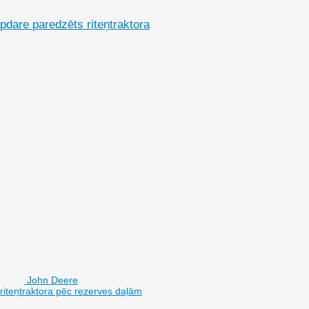
dare paredzēts riteņtraktora
John Deere
iteņtraktora pēc rezerves daļām