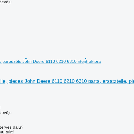
devēju
es paredzēts John Deere 6110 6210 6310 riteņtraktora
eile, pieces John Deere 6110 6210 6310 parts, ersatzteile, 
M
devēju
ezerves daļu?
u tūlīt!