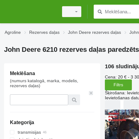
Agroline
Rezerves daļas
John Deere rezerves daļas
John
John Deere 6210 rezerves daļas paredzēts 
106 sludināj
Meklēšana
Cena:
20 € - 3 3
(numurs katalogā, marka, modelis,
Filtrs
rezerves daļas)
Šķirošana
:
Ievie
Ievietošanas da
Kategorija
transmisijas