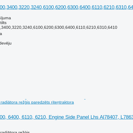
00,3400,3220,3240,6100,6200,6300,6400,6110,6210,6310,6410
sījuma
ilts
,3400,3220,3240,6100,6200,6300,6400,6110,6210,6310,6410
la
devēju
adiātora režģis paredzēts riteņtraktora
0, 6400, 6110, 6210, Engine Side Panel Lhs Al78407, L78637
radiātora režģis