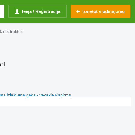
Ieeja / Reģistrācija
Izvietot sludinājumu
ēts traktori
ri
rms
Izlaiduma gads - vecākie vispirms