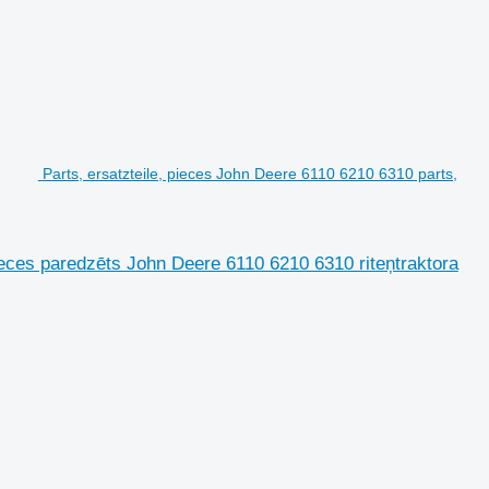
Parts, ersatzteile, pieces John Deere 6110 6210 6310 parts,
pieces paredzēts John Deere 6110 6210 6310 riteņtraktora