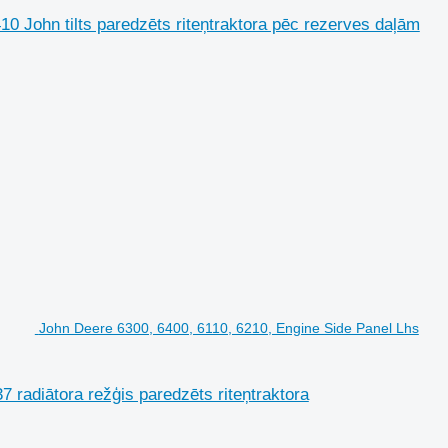
 John tilts paredzēts riteņtraktora pēc rezerves daļām
John Deere 6300, 6400, 6110, 6210, Engine Side Panel Lhs
 radiātora režģis paredzēts riteņtraktora