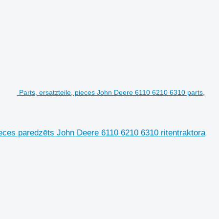
Parts, ersatzteile, pieces John Deere 6110 6210 6310 parts,
pieces paredzēts John Deere 6110 6210 6310 riteņtraktora