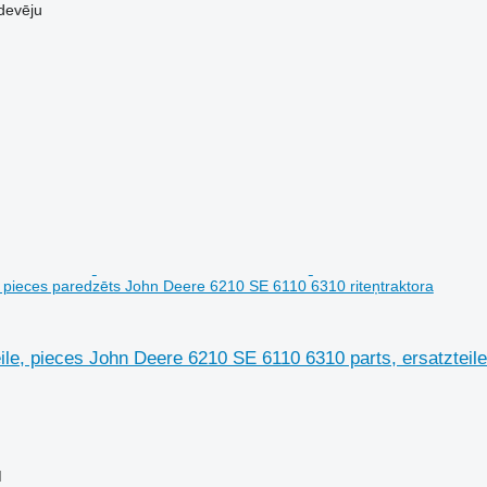
devēju
e, pieces paredzēts John Deere 6210 SE 6110 6310 riteņtraktora
eile, pieces John Deere 6210 SE 6110 6310 parts, ersatztei
M