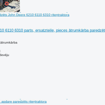
zēts John Deere 6210 6110 6310 riteņtraktora
0 6110 6310 parts, ersatzteile, pieces ātrumkārba paredzēt
 ātrumkārba
M
devēju
apdare paredzēts riteņtraktora