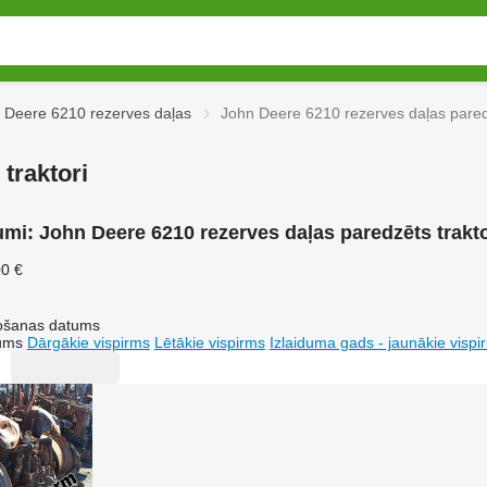
 Deere 6210 rezerves daļas
John Deere 6210 rezerves daļas paredz
traktori
umi:
John Deere 6210 rezerves daļas paredzēts trakto
00 €
tošanas datums
tums
Dārgākie vispirms
Lētākie vispirms
Izlaiduma gads - jaunākie vispi