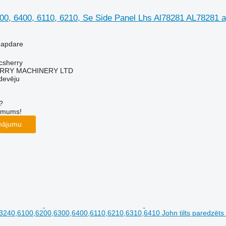
0, 6400, 6110, 6210, Se Side Panel Lhs Al78281 AL78281 ap
 apdare
acsherry
RY MACHINERY LTD
devēju
?
r mums!
inājumu
240,6100,6200,6300,6400,6110,6210,6310,6410 John tilts paredzēts r