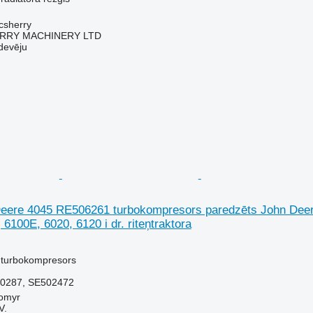
acsherry
RY MACHINERY LTD
devēju
Deere 4045 RE506261 turbokompresors paredzēts John Deer
6100E, 6020, 6120 i dr. riteņtraktora
 turbokompresors
0287, SE502472
tomyr
V.