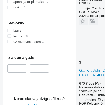
International
2650
3080
apmaiņa ar piemaksu
L78637
JX
2850
3085
maiņa
Īrija, Courtm
COURTMACSHER
Luxxum
3040
3095
Sazināties ar pār
MX
3045 R
3640
Stāvoklis
MXM
3050
3645
MXU
3130
4235
jauns
Magnum
3140
4245
lietots
Maxxum
3200
4255
uz rezerves daļām
Optum
3320
4345
Puma
3340
4355
Quadtrac
3350
5425
Izlaiduma gads
3
STX
3400
5435
Steiger
3415
5440
–
Garrett John 
3420
5445
6130D, 6140D, 
3640
5450
670 €
Bez PVN
3650
5455
Rezerves daļas -
Stāvoklis
jauns
3720
5460
RE506261, RE50
3800
5465
Neatrodat vajadzīgos filtrus?
Ukraina, Zhy
4040
5610
FOP Kolesnik D. 