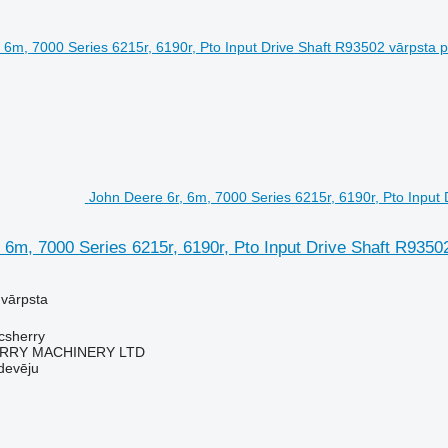
John Deere 6r, 6m, 7000 Series 6215r, 6190r, Pto Input 
 6m, 7000 Series 6215r, 6190r, Pto Input Drive Shaft R9350
 vārpsta
acsherry
RY MACHINERY LTD
devēju