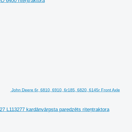
D 6400 riteņtraktora
John Deere 6r, 6810, 6910, 6r185, 6820, 6145r Front Axle
327 L113277 kardānvārpsta paredzēts riteņtraktora