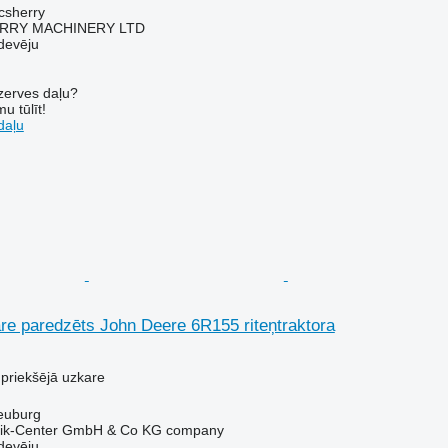
acsherry
RY MACHINERY LTD
devēju
ezerves daļu?
u tūlīt!
daļu
re paredzēts John Deere 6R155 riteņtraktora
 priekšējā uzkare
neuburg
nik-Center GmbH & Co KG company
devēju