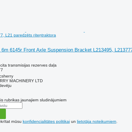
, L21 paredzēts riteņtraktora
 6m 6145r Front Axle Suspension Bracket L213495, L213777,
cita transmisijas rezerves daļa
77
acsherry
RY MACHINERY LTD
devēju
šis rubrikas jaunajiem sludinājumiem
ekrītat mūsu
konfidencialitātes politikai
un
lietotāja noteikumiem
.