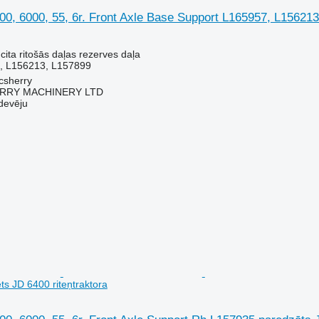
0, 6000, 55, 6r. Front Axle Base Support L165957, L156213
cita ritošās daļas rezerves daļa
, L156213, L157899
acsherry
RY MACHINERY LTD
devēju
s JD 6400 riteņtraktora