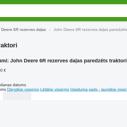
 Deere 6R rezerves daļas
John Deere 6R rezerves daļas paredzēts 
aktori
umi:
John Deere 6R rezerves daļas paredzēts traktori
00 €
tošanas datums
tums
Dārgākie vispirms
Lētākie vispirms
Izlaiduma gads - jaunākie vispi