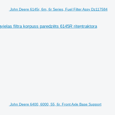
John Deere 6145r, 6m, 6r Series, Fuel Filter Assy Dz117584
ielas filtra korpuss paredzēts 6145R riteņtraktora
John Deere 6400, 6000, 55, 6r. Front Axle Base Support