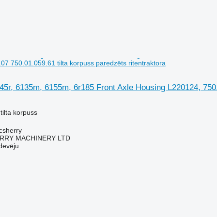
7 750.01.059.61 tilta korpuss paredzēts riteņtraktora
5r, 6135m, 6155m, 6r185 Front Axle Housing L220124, 750.01
tilta korpuss
acsherry
RY MACHINERY LTD
devēju