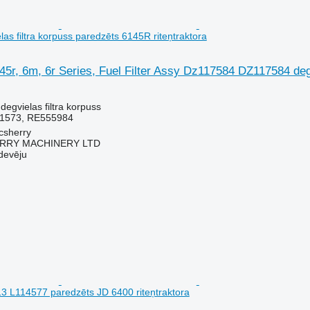
as filtra korpuss paredzēts 6145R riteņtraktora
5r, 6m, 6r Series, Fuel Filter Assy Dz117584 DZ117584 degv
degvielas filtra korpuss
1573, RE555984
acsherry
RY MACHINERY LTD
devēju
 L114577 paredzēts JD 6400 riteņtraktora