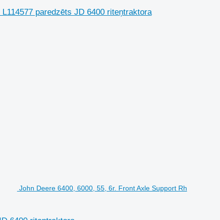
 L114577 paredzēts JD 6400 riteņtraktora
John Deere 6400, 6000, 55, 6r. Front Axle Support Rh