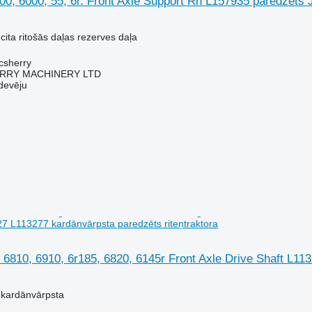
0, 6000, 55, 6r. Front Axle Support Rh L157935 paredzēts J
cita ritošās daļas rezerves daļa
acsherry
RY MACHINERY LTD
devēju
27 L113277 kardānvārpsta paredzēts riteņtraktora
 6810, 6910, 6r185, 6820, 6145r Front Axle Drive Shaft L11
 kardānvārpsta