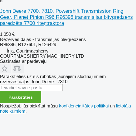
5
John Deere 7700, 7810, Powershift Transmission Ring
Gear, Planet Pinion R96 R96396 transmisijas blīvgredzens
paredzēts 7700 riteņtraktora
1 050 €
Rezerves daļas - transmisijas blīvgredzens
R96396, R127601, R126429
Īrija, Courtmacsherry
COURTMACSHERRY MACHINERY LTD
Sazināties ar pārdevēju
Parakstieties uz šis rubrikas jaunajiem sludinājumiem
rezerves daļas
John Deere - 7810
Parakstīties
Nospiežot, jūs piekrītat mūsu
konfidencialitātes politikai
un
lietotāja
noteikumiem
.