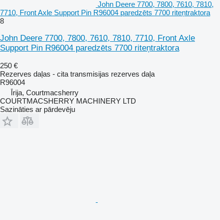
John Deere 7700, 7800, 7610, 7810,
7710, Front Axle Support Pin R96004 paredzēts 7700 riteņtraktora
8
John Deere 7700, 7800, 7610, 7810, 7710, Front Axle
Support Pin R96004 paredzēts 7700 riteņtraktora
250 €
Rezerves daļas - cita transmisijas rezerves daļa
R96004
Īrija, Courtmacsherry
COURTMACSHERRY MACHINERY LTD
Sazināties ar pārdevēju