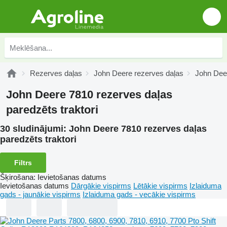
Rezerves daļas
John Deere rezerves daļas
John Dee
John Deere 7810 rezerves daļas
paredzēts traktori
30 sludinājumi:
John Deere 7810 rezerves daļas
paredzēts traktori
Filtrs
Šķirošana
:
Ievietošanas datums
Ievietošanas datums
Dārgākie vispirms
Lētākie vispirms
Izlaiduma
gads - jaunākie vispirms
Izlaiduma gads - vecākie vispirms