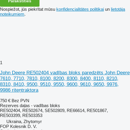
Parakstīties
Nospiežot, jūs piekrītat mūsu
konfidencialitātes politikai
un
lietotāja
noteikumiem
.
1
John Deere RE502404 vadības bloks paredzēts John Deere
7610, 7710, 7810, 8100, 8200, 8300, 8400, 8110, 8210,
8310, 8410, 9500, 9510, 9550, 9600, 9610, 9650, 9976,
9986 riteņtraktora
750 €
Bez PVN
Rezerves daļas - vadības bloks
RE502404, RE502674, SE502809, RE66614, RE501867,
RE503399, RE503353
Ukraina, Zhytomyr
FOP Kolesnik D. V.