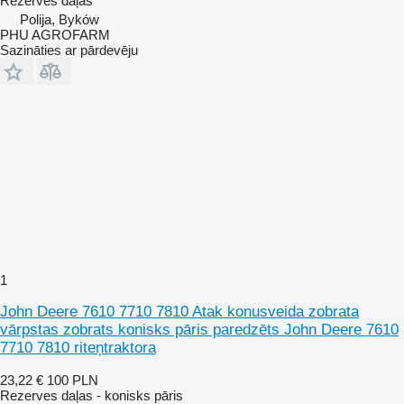
Rezerves daļas
Polija, Byków
PHU AGROFARM
Sazināties ar pārdevēju
1
John Deere 7610 7710 7810 Atak konusveida zobrata
vārpstas zobrats konisks pāris paredzēts John Deere 7610
7710 7810 riteņtraktora
23,22 €
100 PLN
Rezerves daļas - konisks pāris