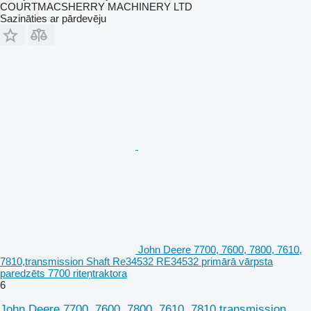
COURTMACSHERRY MACHINERY LTD
Sazināties ar pārdevēju
John Deere 7700, 7600, 7800, 7610,
7810,transmission Shaft Re34532 RE34532 primārā vārpsta
paredzēts 7700 riteņtraktora
6
John Deere 7700, 7600, 7800, 7610, 7810,transmission