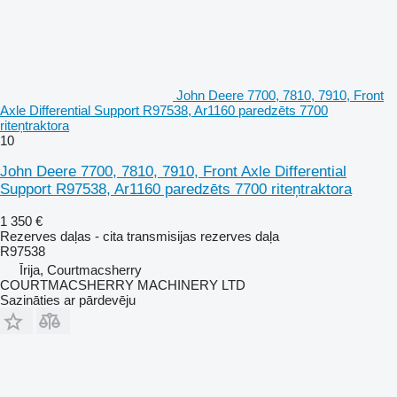
John Deere 7700, 7810, 7910, Front
Axle Differential Support R97538, Ar1160 paredzēts 7700
riteņtraktora
10
John Deere 7700, 7810, 7910, Front Axle Differential
Support R97538, Ar1160 paredzēts 7700 riteņtraktora
1 350 €
Rezerves daļas - cita transmisijas rezerves daļa
R97538
Īrija, Courtmacsherry
COURTMACSHERRY MACHINERY LTD
Sazināties ar pārdevēju