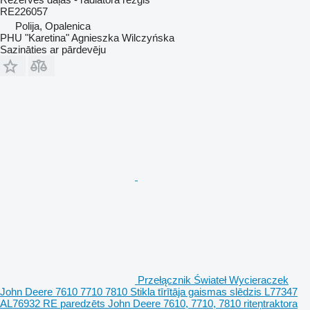
RE226057
Polija, Opalenica
PHU "Karetina" Agnieszka Wilczyńska
Sazināties ar pārdevēju
Przełącznik Świateł Wycieraczek
John Deere 7610 7710 7810 Stikla tīrītāja gaismas slēdzis L77347
AL76932 RE paredzēts John Deere 7610, 7710, 7810 riteņtraktora