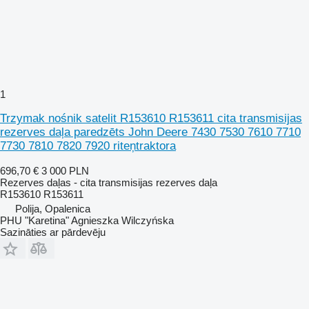
1
Trzymak nośnik satelit R153610 R153611 cita transmisijas
rezerves daļa paredzēts John Deere 7430 7530 7610 7710
7730 7810 7820 7920 riteņtraktora
696,70 €
3 000 PLN
Rezerves daļas - cita transmisijas rezerves daļa
R153610 R153611
Polija, Opalenica
PHU "Karetina" Agnieszka Wilczyńska
Sazināties ar pārdevēju