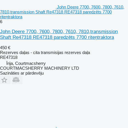
John Deere 7700, 7600, 7800, 7610,
7810,transmission Shaft Re47318 RE47318 paredzēts 7700
riteņtraktora
6
John Deere 7700, 7600, 7800, 7610, 7810,transmission
Shaft Re47318 RE47318 paredzēts 7700 riteņtraktora
450 €
Rezerves daļas - cita transmisijas rezerves daļa
RE47318
Īrija, Courtmacsherry
COURTMACSHERRY MACHINERY LTD
Sazināties ar pārdevēju