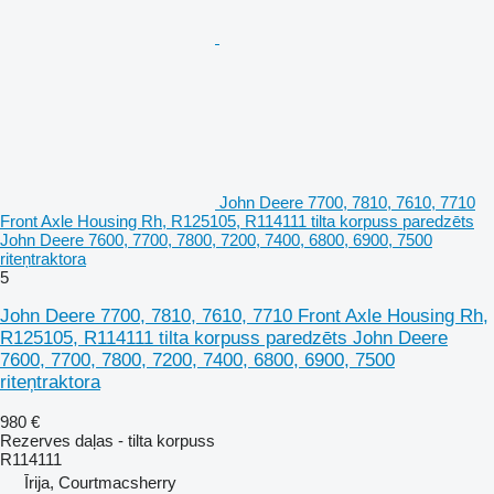
John Deere 7700, 7810, 7610, 7710
Front Axle Housing Rh, R125105, R114111 tilta korpuss paredzēts
John Deere 7600, 7700, 7800, 7200, 7400, 6800, 6900, 7500
riteņtraktora
5
John Deere 7700, 7810, 7610, 7710 Front Axle Housing Rh,
R125105, R114111 tilta korpuss paredzēts John Deere
7600, 7700, 7800, 7200, 7400, 6800, 6900, 7500
riteņtraktora
980 €
Rezerves daļas - tilta korpuss
R114111
Īrija, Courtmacsherry