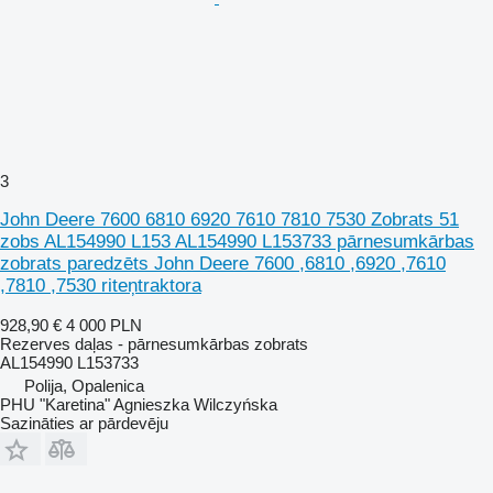
3
John Deere 7600 6810 6920 7610 7810 7530 Zobrats 51
zobs AL154990 L153 AL154990 L153733 pārnesumkārbas
zobrats paredzēts John Deere 7600 ,6810 ,6920 ,7610
,7810 ,7530 riteņtraktora
928,90 €
4 000 PLN
Rezerves daļas - pārnesumkārbas zobrats
AL154990 L153733
Polija, Opalenica
PHU "Karetina" Agnieszka Wilczyńska
Sazināties ar pārdevēju