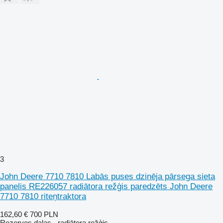
3
John Deere 7710 7810 Labās puses dzinēja pārsega sieta
panelis RE226057 radiātora režģis paredzēts John Deere
7710 7810 riteņtraktora
162,60 €
700 PLN
Rezerves daļas - radiātora režģis