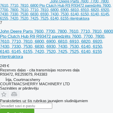
John Deere Parts 7600, 7700, 7800,
7610, 7710, 7810, 6800 Pto Clutch Hub R9 R93472 paredzēts 7600,
7700, 7800, 7610, 7710, 7810, 6800, 6900, 6810, 6910, 6820, 6920,
7430, 7330, 7530, 6830, 6930, 7430, 7530, 6140, 6150, 6140, 6145,
6155, 7420, 7520, 7425, 7525, 6140, 6155 riteņtraktora
7
John Deere Parts 7600, 7700, 7800, 7610, 7710, 7810, 6800
Pto Clutch Hub R9 R93472 paredzēts 7600, 7700, 7800,
7610, 7710, 7810, 6800, 6900, 6810, 6910, 6820, 6920,
7430, 7330, 7530, 6830, 6930, 7430, 7530, 6140, 6150,
6140, 6145, 6155, 7420, 7520, 7425, 7525, 6140, 6155
riteņtraktora
249 €
Rezerves daļas - cita transmisijas rezerves daļa
R93472, RE259079, R43383
Īrija, Courtmacsherry
COURTMACSHERRY MACHINERY LTD
Sazināties ar pārdevēju
Parakstieties uz šis rubrikas jaunajiem sludinājumiem