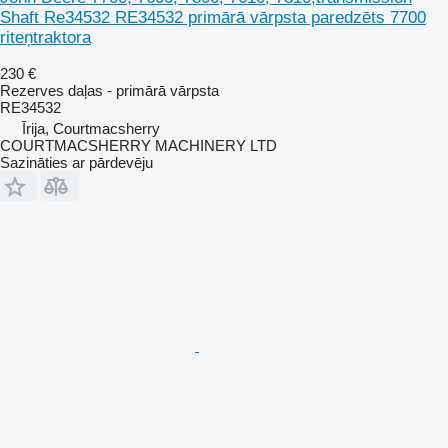
Shaft Re34532 RE34532 primārā vārpsta paredzēts 7700
riteņtraktora
230 €
Rezerves daļas - primārā vārpsta
RE34532
Īrija, Courtmacsherry
COURTMACSHERRY MACHINERY LTD
Sazināties ar pārdevēju