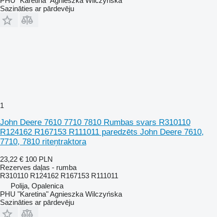
PHU "Karetina" Agnieszka Wilczyńska
Sazināties ar pārdevēju
1
John Deere 7610 7710 7810 Rumbas svars R310110
R124162 R167153 R111011 paredzēts John Deere 7610,
7710, 7810 riteņtraktora
23,22 €
100 PLN
Rezerves daļas - rumba
R310110 R124162 R167153 R111011
Polija, Opalenica
PHU "Karetina" Agnieszka Wilczyńska
Sazināties ar pārdevēju