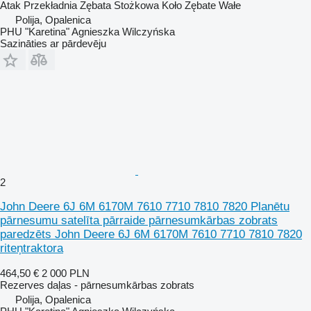
Atak Przekładnia Zębata Stożkowa Koło Zębate Wałe
Polija, Opalenica
PHU "Karetina" Agnieszka Wilczyńska
Sazināties ar pārdevēju
2
John Deere 6J 6M 6170M 7610 7710 7810 7820 Planētu
pārnesumu satelīta pārraide pārnesumkārbas zobrats
paredzēts John Deere 6J 6M 6170M 7610 7710 7810 7820
riteņtraktora
464,50 €
2 000 PLN
Rezerves daļas - pārnesumkārbas zobrats
Polija, Opalenica