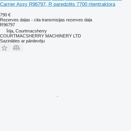
Carrier Assy R96797, R paredzēts 7700 riteņtraktora
790 €
Rezerves daļas - cita transmisijas rezerves daļa
R96797
Īrija, Courtmacsherry
COURTMACSHERRY MACHINERY LTD
Sazināties ar pārdevēju