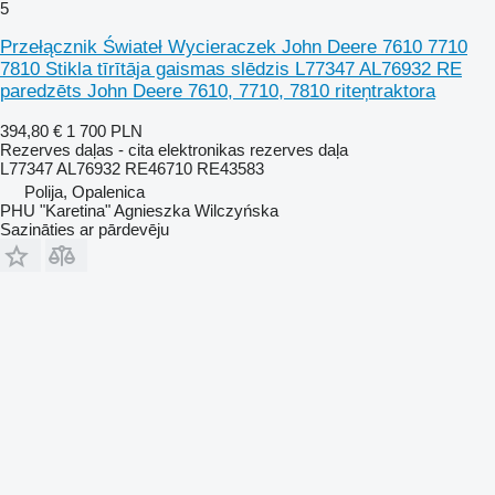
5
Przełącznik Świateł Wycieraczek John Deere 7610 7710
7810 Stikla tīrītāja gaismas slēdzis L77347 AL76932 RE
paredzēts John Deere 7610, 7710, 7810 riteņtraktora
394,80 €
1 700 PLN
Rezerves daļas - cita elektronikas rezerves daļa
L77347 AL76932 RE46710 RE43583
Polija, Opalenica
PHU "Karetina" Agnieszka Wilczyńska
Sazināties ar pārdevēju