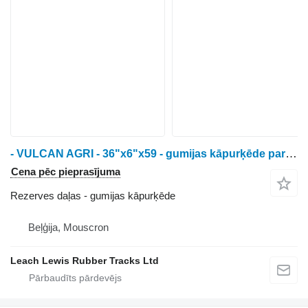
- VULCAN AGRI - 36"x6"x59 - gumijas kāpurķēde paredzēts John Deere 8295RT / 8310RT / 8320RT / 8335RT / 8345RT / 8360RT / 8370RT kāpurķēžu traktora
Cena pēc pieprasījuma
Rezerves daļas - gumijas kāpurķēde
Beļģija, Mouscron
Leach Lewis Rubber Tracks Ltd