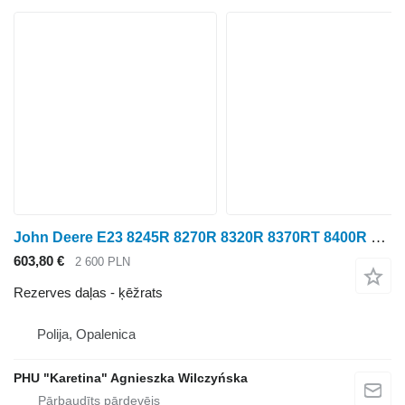
John Deere E23 8245R 8270R 8320R 8370RT 8400R zobrats 59 zobi R DAĻAS ķēžrats paredzēts John Deere E23 8245R 8270R 8320R 8370RT 8400R riteņtraktora
603,80 €
2 600 PLN
Rezerves daļas - ķēžrats
Polija, Opalenica
PHU "Karetina" Agnieszka Wilczyńska