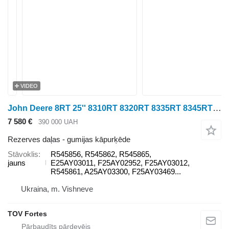
VIDEO
John Deere 8RT 25'' 8310RT 8320RT 8335RT 8345RT 8360RT 8370RT R545856 gumijas kāpurķēde paredzēts John Deere 8RT 25'' 8310RT 8320RT 8335RT 8345RT 8360RT 8370RT kāpurķēžu traktora
7 580 €
390 000 UAH
Rezerves daļas - gumijas kāpurķēde
Stāvoklis
R545856, R545862, R545865,
jauns
E25AY03011, F25AY02952, F25AY03012,
R545861, A25AY03300, F25AY03469...
Ukraina, m. Vishneve
TOV Fortes