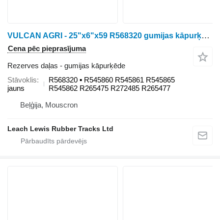
VULCAN AGRI - 25"x6"x59 R568320 gumijas kāpurķēde paredzēts John Deere 8RT : 8295RT / 8310RT / 8320RT / 8335RT / 8345RT / 8360RT / 8370RT • Fendt MT938 / 940 / 943 • Challenger MT738 / 740 / 743 kāpurķēžu traktora
Cena pēc pieprasījuma
Rezerves daļas - gumijas kāpurķēde
Stāvoklis
R568320 ▪ R545860 R545861 R545865
jauns
R545862 R265475 R272485 R265477
Beļģija, Mouscron
Leach Lewis Rubber Tracks Ltd