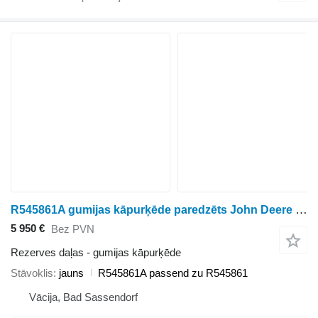
R545861A gumijas kāpurķēde paredzēts John Deere 8345RT 8360RT 8370RT kāpurķēžu traktora
5 950 €
Bez PVN
Rezerves daļas - gumijas kāpurķēde
Stāvoklis
jauns
R545861A passend zu R545861
Vācija, Bad Sassendorf