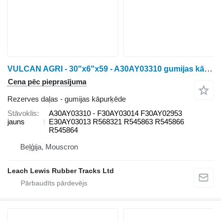
VULCAN AGRI - 30"x6"x59 - A30AY03310 gumijas kāpurķēde paredzēts John Deere 8RT : 8295RT / 8310RT / 8320RT / 8335RT / 8345RT / 8360RT / 8370RT • Fendt MT938 / 940 / 943 • Challenger MT738 / 740 / 743 kāpurķēžu traktora
Cena pēc pieprasījuma
Rezerves daļas - gumijas kāpurķēde
Stāvoklis
A30AY03310 - F30AY03014 F30AY02953
jauns
E30AY03013 R568321 R545863 R545866
R545864
Beļģija, Mouscron
Leach Lewis Rubber Tracks Ltd