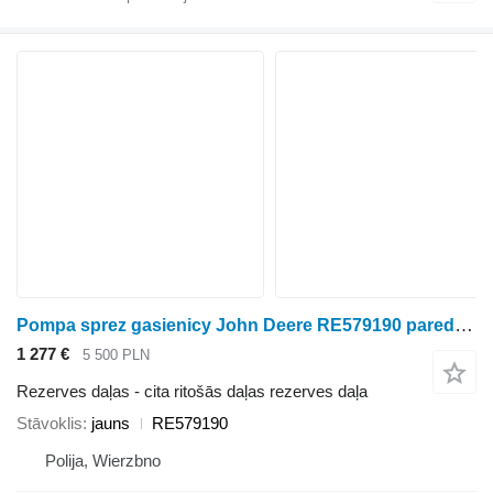
Pompa sprez gasienicy John Deere RE579190 paredzēts John Deere 8370RT kāpurķēžu traktora
1 277 €
5 500 PLN
Rezerves daļas - cita ritošās daļas rezerves daļa
Stāvoklis
jauns
RE579190
Polija, Wierzbno