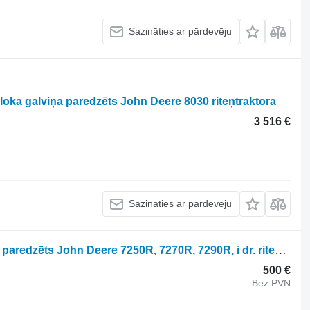
Sazināties ar pārdevēju
oka galviņa paredzēts John Deere 8030 riteņtraktora
3 516 €
Sazināties ar pārdevēju
John Deere R522884 sadales vārpsta paredzēts John Deere 7250R, 7270R, 7290R, i dr. riteņtraktora
500 €
Bez PVN