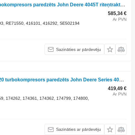
BorgWarner 11539880093 316101 turbokompresors paredzēts John Deere 4045T riteņtraktora
(1
585,34 €
Ar PVN
93, RE71550, 416101, 416292, SE502194
Sazināties ar pārdevēju
BorgWarner 11479880020 11479700020 turbokompresors paredzēts John Deere Series 4000 riteņtraktora
419,49 €
Ar PVN
9, 174262, 174361, 174362, 174799, 174800,
Sazināties ar pārdevēju