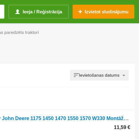
Ieeja / Reģistrācija
Izvietot sludinājumu
s paredzēts traktori
Ievietošanas datums
Uchwyt Mocujący Element Zaciskowy John Deere 1175 1450 1470 1550 1570 W330 Montāžas kronšteina skavas elements paredzēts John Deere 1175 1450 1470 1550 1570 riteņtraktora
11,59 €