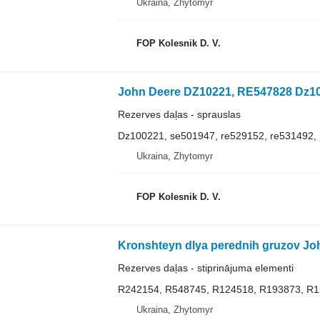
Ukraina, Zhytomyr
FOP Kolesnik D. V.
Rezerves daļas - sprauslas
Dz100221, se501947, re529152, re531492,
Ukraina, Zhytomyr
FOP Kolesnik D. V.
Rezerves daļas - stiprinājuma elementi
R242154, R548745, R124518, R193873, R
Ukraina, Zhytomyr