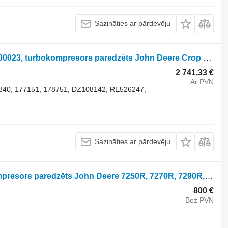
Sazināties ar pārdevēju
BorgWarner 178751 ​​​​​​​4104034, 13709700023, turbokompresors paredzēts John Deere Crop Sprayer riteņtraktora
2 741,33 €
Ar PVN
175840, 177151, 178751, DZ108142, RE526247,
Sazināties ar pārdevēju
John Deere 6090 RE523318 turbokompresors paredzēts John Deere 7250R, 7270R, 7290R, 7310R, 8120, 8220, 8320, 8420, 8520, 8225R, 8235R, 8245R, 8260R, 8225 , 8245, 8270, 8295 , 8320, 8345, 8335 i dr. riteņtraktora
800 €
Bez PVN