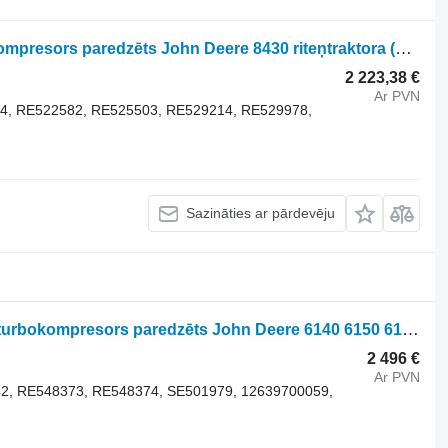
ompresors paredzēts John Deere 8430 riteņtraktora
(178734)
2 223,38 €
Ar PVN
24, RE522582, RE525503, RE529214, RE529978,
Sazināties ar pārdevēju
BorgWarner 12639860108 DZ100184 turbokompresors paredzēts John Deere 6140 6150 6170 riteņtraktora
2 496 €
Ar PVN
2, RE548373, RE548374, SE501979, 12639700059,