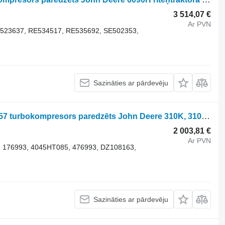
3 514,07 €
Ar PVN
E523637, RE534517, RE535692, SE502353,
Sazināties ar pārdevēju
BorgWarner 12649880081 12639700157 turbokompresors paredzēts John Deere 310K, 310L, 310SK, 310SL riteņtraktora
2 003,81 €
Ar PVN
 176993, 4045HT085, 476993, DZ108163,
Sazināties ar pārdevēju