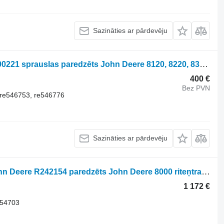
Sazināties ar pārdevēju
John Deere DZ10221, RE547828 Dz100221 sprauslas paredzēts John Deere 8120, 8220, 8320, 8420, 8520, 8130 ta in. riteņtraktora
400 €
Bez PVN
 re546753, re546776
Sazināties ar pārdevēju
Kronshteyn dlya perednih gruzov John Deere R242154 paredzēts John Deere 8000 riteņtraktora
1 172 €
154703