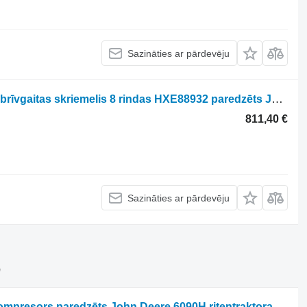
Sazināties ar pārdevēju
John Deere 8000 T5 T550 T560 W650 brīvgaitas skriemelis 8 rindas HXE88932 paredzēts John Deere 8000 T5 T550 T560 W650 riteņtraktora
811,40 €
Sazināties ar pārdevēju
"
John Deere Schwitzer 178754 turbokompresors paredzēts John Deere 6090H riteņtraktora
(1787