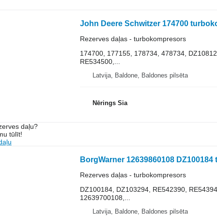
John Deere Schwitzer 174700 turbok
Rezerves daļas - turbokompresors
174700, 177155, 178734, 478734, DZ1081
RE534500,...
Latvija, Baldone, Baldones pilsēta
Nērings Sia
ezerves daļu?
u tūlīt!
daļu
Rezerves daļas - turbokompresors
DZ100184, DZ103294, RE542390, RE54394
12639700108,...
Latvija, Baldone, Baldones pilsēta