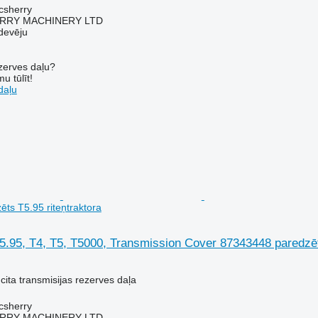
acsherry
RY MACHINERY LTD
devēju
ezerves daļu?
u tūlīt!
daļu
ts T5.95 riteņtraktora
.95, T4, T5, T5000, Transmission Cover 87343448 paredzēts
cita transmisijas rezerves daļa
acsherry
RY MACHINERY LTD