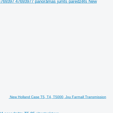
 4769397 47693977 panorāmas jumts paredzēts New
New Holland Case T5, T4, T5000, Jxu Farmall Transmission