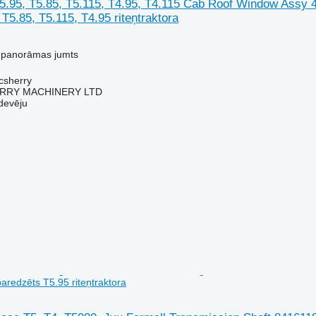
5.95, T5.85, T5.115, T4.95, T4.115 Cab Roof Window Assy
 T5.85, T5.115, T4.95 riteņtraktora
- panorāmas jumts
acsherry
RY MACHINERY LTD
devēju
aredzēts T5.95 riteņtraktora