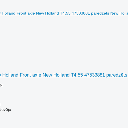
 Holland Front axle New Holland T4.55 47533881 paredzēts 
LN
M
devēju