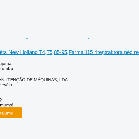
ts New Holland T4,T5,85-95,Farmal115 riteņtraktora pēc r
sījuma
- rumba
ANUTENÇÃO DE MÁQUINAS, LDA.
devēju
?
r mums!
inājumu