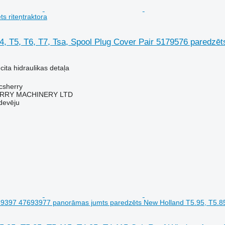
s riteņtraktora
, T5, T6, T7, Tsa, Spool Plug Cover Pair 5179576 paredzēts
cita hidraulikas detaļa
acsherry
RY MACHINERY LTD
devēju
397 47693977 panorāmas jumts paredzēts New Holland T5.95, T5.85, 