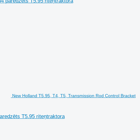
 paredzēts T5.95 riteņtraktora
New Holland T5.95, T4, T5, Transmission Rod Control Bracket
redzēts T5.95 riteņtraktora