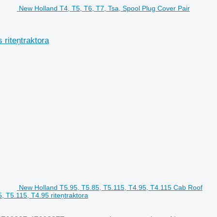
New Holland T4, T5, T6, T7, Tsa, Spool Plug Cover Pair
 riteņtraktora
New Holland T5.95, T5.85, T5.115, T4.95, T4.115 Cab Roof
T5.115, T4.95 riteņtraktora