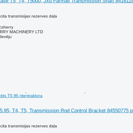
se T5, T4, T5000, Jxu Farmall Transmission Shaft 84161184
cita transmisijas rezerves daļa
acsherry
RY MACHINERY LTD
devēju
ts T5.95 riteņtraktora
.95, T4, T5, Transmission Rod Control Bracket 84550775 pa
cita transmisijas rezerves daļa