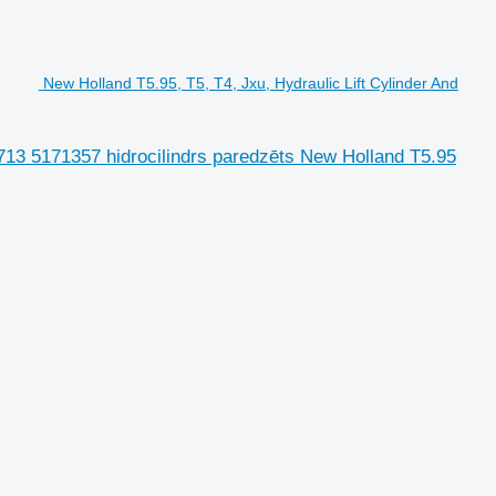
New Holland T5.95, T5, T4, Jxu, Hydraulic Lift Cylinder And
1713 5171357 hidrocilindrs paredzēts New Holland T5.95