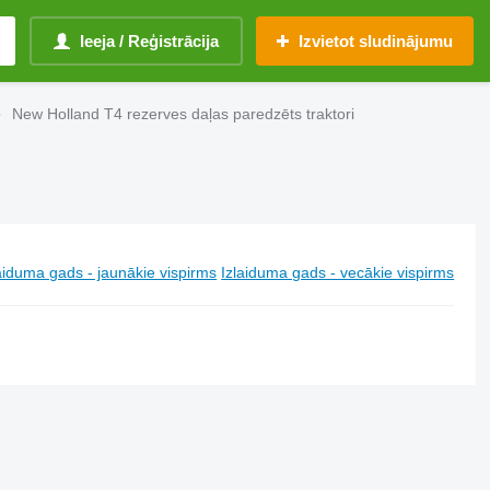
Ieeja / Reģistrācija
Izvietot sludinājumu
New Holland T4 rezerves daļas paredzēts traktori
aiduma gads - jaunākie vispirms
Izlaiduma gads - vecākie vispirms