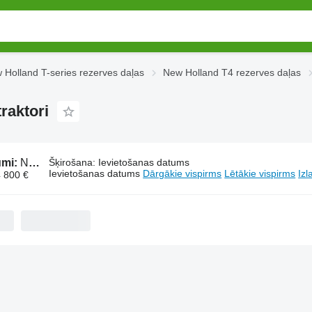
 Holland T-series rezerves daļas
New Holland T4 rezerves daļas
raktori
umi:
New Holland T4 rezerves daļas paredzēts traktori
Šķirošana
:
Ievietošanas datums
Ievietošanas datums
Dārgākie vispirms
Lētākie vispirms
Izl
4 800 €