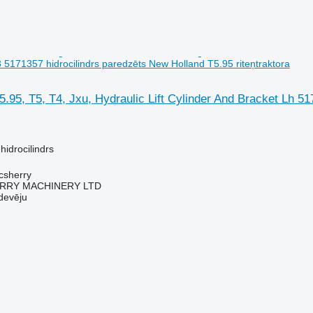
 5171357 hidrocilindrs paredzēts New Holland T5.95 riteņtraktora
.95, T5, T4, Jxu, Hydraulic Lift Cylinder And Bracket Lh 5
hidrocilindrs
acsherry
RY MACHINERY LTD
devēju