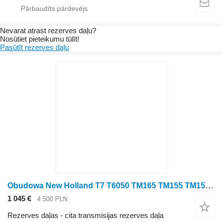
Nevarat atrast rezerves daļu?
Nosūtiet pieteikumu tūlīt!
Pasūtīt rezerves daļu
Obudowa New Holland T7 T6050 TM165 TM155 TM150 TM140 TM145 TM180 Obudowa 5162542 paredzēts New Holland T7 T6050 TM165 TM155 TM150 TM140 TM145 TM180 riteņtraktora
1 045 €
4 500 PLN
Rezerves daļas - cita transmisijas rezerves daļa