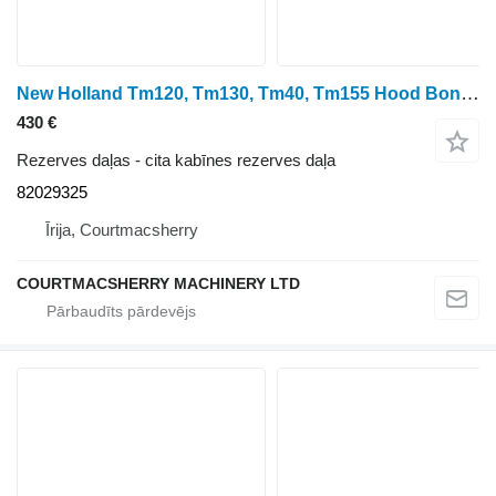
New Holland Tm120, Tm130, Tm40, Tm155 Hood Bonnet Bracket Kit 82029325 paredzēts riteņtraktora
430 €
Rezerves daļas - cita kabīnes rezerves daļa
82029325
Īrija, Courtmacsherry
COURTMACSHERRY MACHINERY LTD