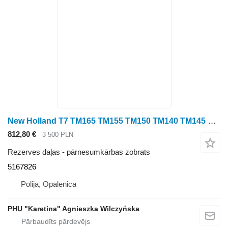
New Holland T7 TM165 TM155 TM150 TM140 TM145 TM180 T6080 T6030 Koło Zębate 5 5167826 pārnesumkārbas zobrats paredzēts New Holland T7 TM165 ,TM155 ,TM150 ,TM140, TM145 ,TM180 ,T6080, T6030 riteņtraktora
812,80 €
3 500 PLN
Rezerves daļas - pārnesumkārbas zobrats
5167826
Polija, Opalenica
PHU "Karetina" Agnieszka Wilczyńska