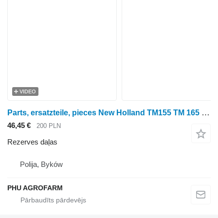
VIDEO
Parts, ersatzteile, pieces New Holland TM155 TM 165 175 parts, ersatzteile, pieces paredzēts New Holland TM155 TM 165 175 riteņtraktora
46,45 €
200 PLN
Rezerves daļas
Polija, Byków
PHU AGROFARM