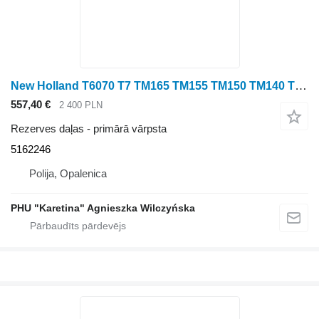
New Holland T6070 T7 TM165 TM155 TM150 TM140 TM145 T190 Piedziņas vārpsta 5162 5162246 primārā vārpsta paredzēts New Holland T6070 T7 TM165 TM155 TM150 TM140 TM145 T190 riteņtraktora
557,40 €
2 400 PLN
Rezerves daļas - primārā vārpsta
5162246
Polija, Opalenica
PHU "Karetina" Agnieszka Wilczyńska