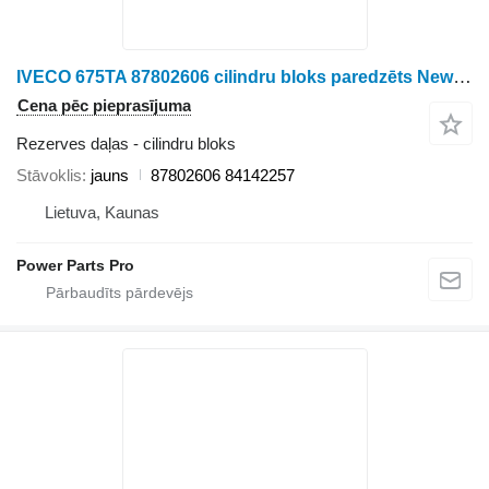
IVECO 675TA 87802606 cilindru bloks paredzēts New Holland TM155 riteņtraktora
Cena pēc pieprasījuma
Rezerves daļas - cilindru bloks
Stāvoklis
jauns
87802606 84142257
Lietuva, Kaunas
Power Parts Pro