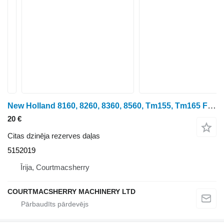
New Holland 8160, 8260, 8360, 8560, Tm155, Tm165 Fwd Cover Shield 5152019 paredzēts 8360 riteņtraktora
20 €
Citas dzinēja rezerves daļas
5152019
Īrija, Courtmacsherry
COURTMACSHERRY MACHINERY LTD