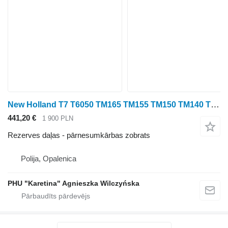
New Holland T7 T6050 TM165 TM155 TM150 TM140 TM145 TM180 Koło Zębate 37T 38T pārnesumkārbas zobrats paredzēts New Holland T7 T6050 TM165 TM155 TM150 TM140 TM145 TM180 riteņtraktora
441,20 €
1 900 PLN
Rezerves daļas - pārnesumkārbas zobrats
Polija, Opalenica
PHU "Karetina" Agnieszka Wilczyńska