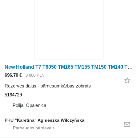
New Holland T7 T6050 TM165 TM155 TM150 TM140 TM145 TM180 Koło Zębate 5164729 pārnesumkārbas zobrats paredzēts New Holland T7 T6050 TM165 TM155 TM150 TM140 TM145 TM180 riteņtraktora
696,70 €
3 000 PLN
Rezerves daļas - pārnesumkārbas zobrats
5164729
Polija, Opalenica
PHU "Karetina" Agnieszka Wilczyńska