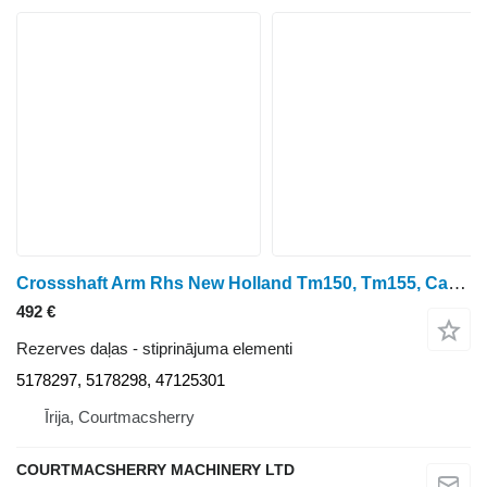
Crossshaft Arm Rhs New Holland Tm150, Tm155, Case Mxm120 Crossshaft Arm Rhs 5178297, 5178298 paredzēts New Holland Tm150, Tm155, Case Mxm120 riteņtraktora
492 €
Rezerves daļas - stiprinājuma elementi
5178297, 5178298, 47125301
Īrija, Courtmacsherry
COURTMACSHERRY MACHINERY LTD