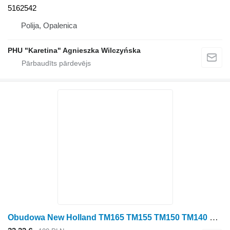
5162542
Polija, Opalenica
PHU "Karetina" Agnieszka Wilczyńska
Obudowa New Holland TM165 TM155 TM150 TM140 TM145 Obudowa 5171203 paredzēts New Holland TM165 TM155 TM150 TM140 TM145 riteņtraktora