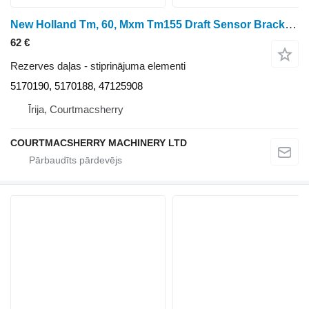
New Holland Tm, 60, Mxm Tm155 Draft Sensor Bracket Kit Lhs 5170190, 5170188 paredzēts riteņtraktora
62 €
Rezerves daļas - stiprinājuma elementi
5170190, 5170188, 47125908
Īrija, Courtmacsherry
COURTMACSHERRY MACHINERY LTD