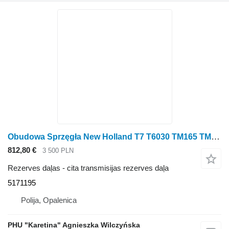
Obudowa Sprzęgła New Holland T7 T6030 TM165 TM155 TM150 TM140 TM145 Sajūga korpuss 5171195 paredzēts New Holland T7 T6030 TM165 TM155 TM150 TM140 TM145 riteņtraktora
812,80 €
3 500 PLN
Rezerves daļas - cita transmisijas rezerves daļa
5171195
Polija, Opalenica
PHU "Karetina" Agnieszka Wilczyńska