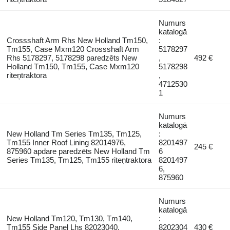
Numurs
katalogā
Crossshaft Arm Rhs New Holland Tm150,
:
Tm155, Case Mxm120 Crossshaft Arm
5178297
Rhs 5178297, 5178298 paredzēts New
,
492 €
Holland Tm150, Tm155, Case Mxm120
5178298
riteņtraktora
,
4712530
1
Numurs
katalogā
New Holland Tm Series Tm135, Tm125,
:
Tm155 Inner Roof Lining 82014976,
8201497
245 €
875960 apdare paredzēts New Holland Tm
6
Series Tm135, Tm125, Tm155 riteņtraktora
8201497
6,
875960
Numurs
katalogā
New Holland Tm120, Tm130, Tm140,
:
Tm155 Side Panel Lhs 82023040,
8202304
430 €