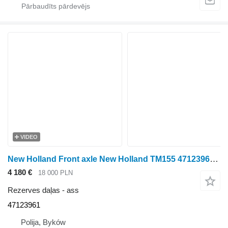
VIDEO
New Holland Front axle New Holland TM155 47123961 ass paredzēts New Holland TM155 riteņtraktora
4 180 €
18 000 PLN
Rezerves daļas - ass
47123961
Polija, Byków