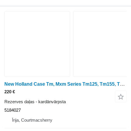
New Holland Case Tm, Mxm Series Tm125, Tm155, Tm165 Fwd Shaft Rear 5184027 kardānvārpsta paredzēts riteņtraktora
220 €
Rezerves daļas - kardānvārpsta
5184027
Īrija, Courtmacsherry