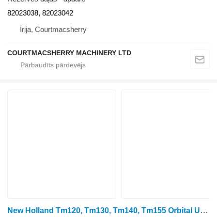
82023038, 82023042
Īrija, Courtmacsherry
COURTMACSHERRY MACHINERY LTD
New Holland Tm120, Tm130, Tm140, Tm155 Orbital Unit Steering Pipes Kit augsta spiediena atzars paredzēts riteņtraktora