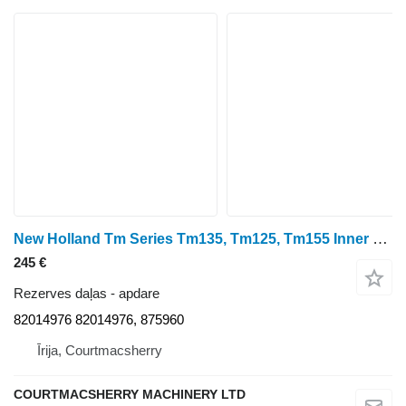
New Holland Tm Series Tm135, Tm125, Tm155 Inner Roof Lining 82014976, 875960 apdare paredzēts New Holland Tm Series Tm135, Tm125, Tm155 riteņtraktora
245 €
Rezerves daļas - apdare
82014976 82014976, 875960
Īrija, Courtmacsherry
COURTMACSHERRY MACHINERY LTD