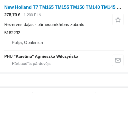
New Holland T7 TM165 TM155 TM150 TM140 TM145 TM180 T6090 Koło Zębate 5162233 pārnesumkārbas zobrats paredzēts New Holland T7 ,TM165 ,TM155, TM150 ,TM140, TM145 ,TM180, T6090 riteņtraktora
278,70 €
1 200 PLN
Rezerves daļas - pārnesumkārbas zobrats
5162233
Polija, Opalenica
PHU "Karetina" Agnieszka Wilczyńska