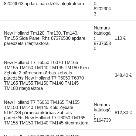
82023043 apdare paredzēts riteņtraktora
0,
8202304
3
Numurs
New Holland Tm120, Tm130, Tm140,
katalogā
Tm155 Side Panel Rhs 87376530 apdare
:
110 €
paredzēts riteņtraktora
8737653
0
New Holland T7 T6050 T6070 TM165
TM155 TM150 TM140 TM145 TM180 Koło
Zębate 2 pārnesumkārbas zobrats
348,40 €
paredzēts New Holland T7 T6050 T6070
TM165 TM155 TM150 TM140 TM145
TM180 riteņtraktora
New Holland T7 T6050 TM165 TM155
Numurs
TM150 TM140 TM145 Koło Zębate
katalogā
5164739 pārnesumkārbas zobrats
812,80 €
:
paredzēts New Holland T7 T6050 TM165
5164739
TM155 TM150 TM140 TM145 riteņtraktora