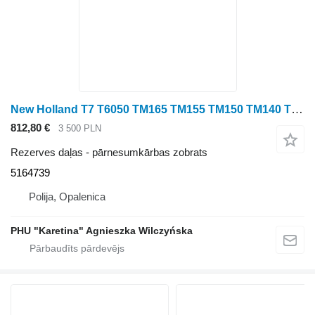
New Holland T7 T6050 TM165 TM155 TM150 TM140 TM145 Koło Zębate 5164739 pārnesumkārbas zobrats paredzēts New Holland T7 T6050 TM165 TM155 TM150 TM140 TM145 riteņtraktora
812,80 €
3 500 PLN
Rezerves daļas - pārnesumkārbas zobrats
5164739
Polija, Opalenica
PHU "Karetina" Agnieszka Wilczyńska