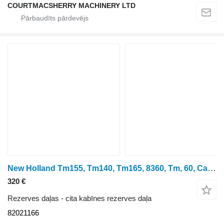
COURTMACSHERRY MACHINERY LTD
New Holland Tm155, Tm140, Tm165, 8360, Tm, 60, Cab Suspension Bracket 82021 82021166 paredzēts riteņtraktora
320 €
Rezerves daļas - cita kabīnes rezerves daļa
82021166