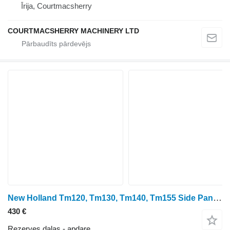
Īrija, Courtmacsherry
COURTMACSHERRY MACHINERY LTD
New Holland Tm120, Tm130, Tm140, Tm155 Side Panel Rhs 82023038, 82023042 apdare paredzēts riteņtraktora
430 €
Rezerves daļas - apdare