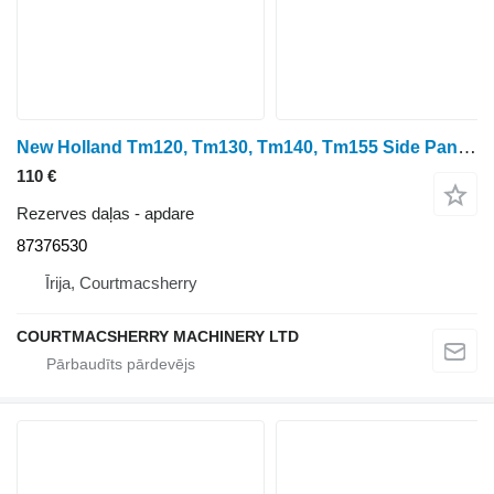
New Holland Tm120, Tm130, Tm140, Tm155 Side Panel Rhs 87376530 apdare paredzēts riteņtraktora
110 €
Rezerves daļas - apdare
87376530
Īrija, Courtmacsherry
COURTMACSHERRY MACHINERY LTD