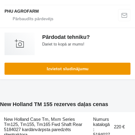
PHU AGROFARM
Pārdodat tehniku?
Dariet to kopā ar mums!
Izvietot sludinājumu
New Holland TM 155 rezerves daļas cenas
New Holland Case Tm, Mxm Series
Numurs
Tm125, Tm155, Tm165 Fwd Shaft Rear
katalogā
220 €
5184027 kardānvārpsta paredzēts
:
riteņtraktora
5184027