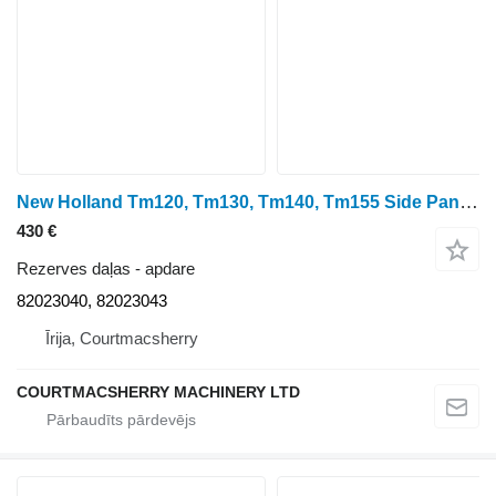
New Holland Tm120, Tm130, Tm140, Tm155 Side Panel Lhs 82023040, 82023043 apdare paredzēts riteņtraktora
430 €
Rezerves daļas - apdare
82023040, 82023043
Īrija, Courtmacsherry
COURTMACSHERRY MACHINERY LTD