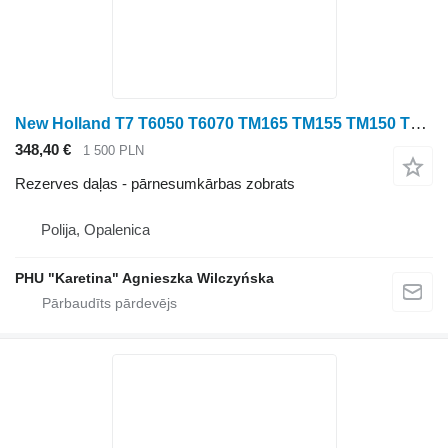
New Holland T7 T6050 T6070 TM165 TM155 TM150 TM140 TM145 TM180 Koło Zębate 2 pārnesumkārbas zobrats paredzēts New Holland T7 T6050 T6070 TM165 TM155 TM150 TM140 TM145 TM180 riteņtraktora
348,40 €
1 500 PLN
Rezerves daļas - pārnesumkārbas zobrats
Polija, Opalenica
PHU "Karetina" Agnieszka Wilczyńska