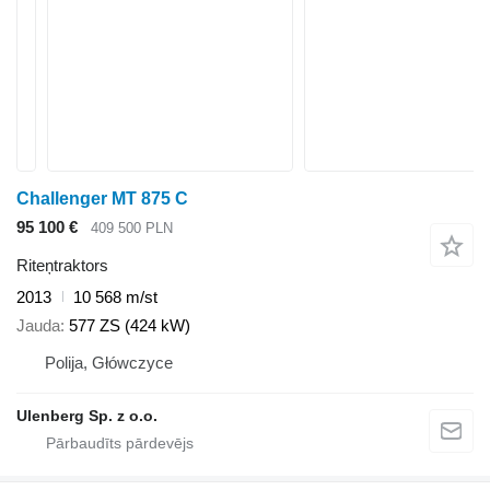
Challenger MT 875 C
95 100 €
409 500 PLN
Riteņtraktors
2013
10 568 m/st
Jauda
577 ZS (424 kW)
Polija, Główczyce
Ulenberg Sp. z o.o.