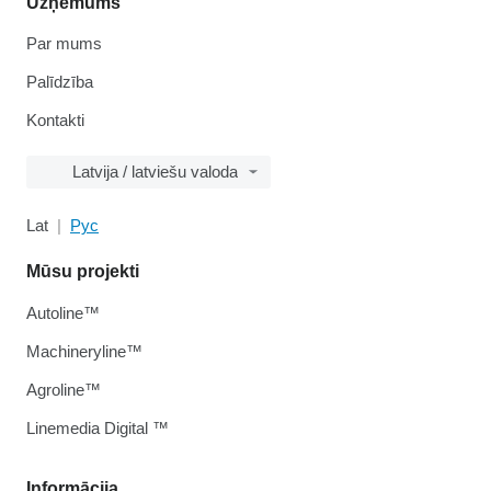
Uzņēmums
Par mums
Palīdzība
Kontakti
Latvija / latviešu valoda
Lat
Рус
Mūsu projekti
Autoline™
Machineryline™
Agroline™
Linemedia Digital ™
Informācija