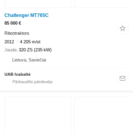
Challenger MT765C
85 000 €
Riteņtraktors
2012
4 205 m/st
Jauda
320 ZS (235 kW)
Lietuva, Saviečiai
UAB Ivabaltė