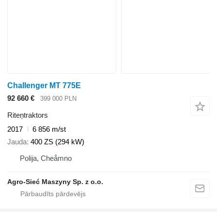
Challenger MT 775E
92 660 €
399 000 PLN
Riteņtraktors
2017
6 856 m/st
Jauda
400 ZS (294 kW)
Polija, Cheåmno
Agro-Sieć Maszyny Sp. z o.o.