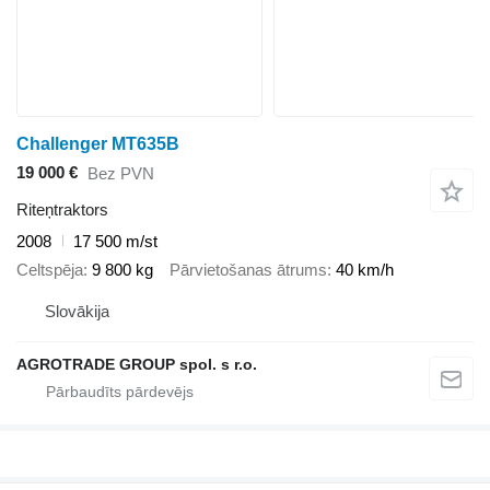
Challenger MT635B
19 000 €
Bez PVN
Riteņtraktors
2008
17 500 m/st
Celtspēja
9 800 kg
Pārvietošanas ātrums
40 km/h
Slovākija
AGROTRADE GROUP spol. s r.o.