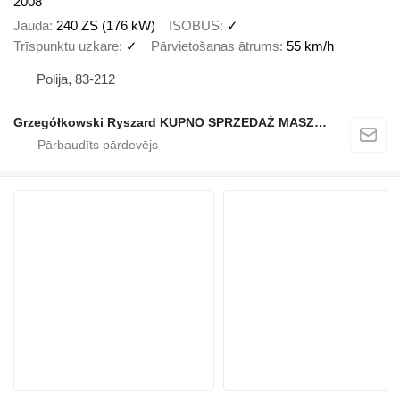
2008
Jauda
240 ZS (176 kW)
ISOBUS
✓
Trīspunktu uzkare
✓
Pārvietošanas ātrums
55 km/h
Polija, 83-212
Grzegółkowski Ryszard KUPNO SPRZEDAŻ MASZYN ROLNICZYCH