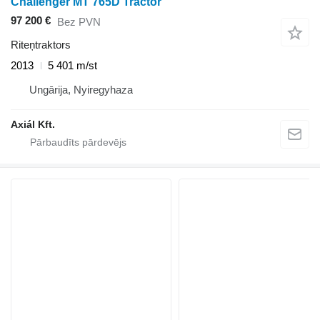
Challenger MT 765D Tractor
97 200 €
Bez PVN
Riteņtraktors
2013
5 401 m/st
Ungārija, Nyiregyhaza
Axiál Kft.