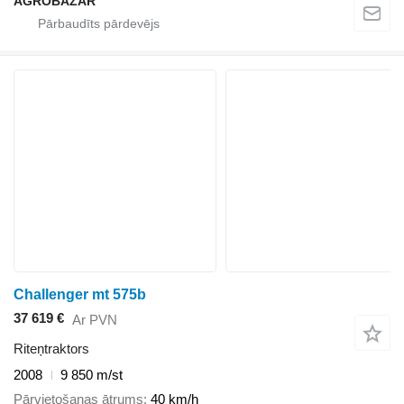
AGROBAZÁR
Challenger mt 575b
37 619 €
Ar PVN
Riteņtraktors
2008
9 850 m/st
Pārvietošanas ātrums
40 km/h