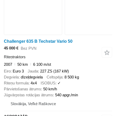
Challenger 635 B Techstar Vario 50
45 000 €
Bez PVN
Riteņtraktors
2007
50 km
6 100 m/st
Eiro
Euro 3
Jauda
227 ZS (167 kW)
Degviela
dīzeļdegviela
Celtspēja
8 500 kg
Riteņu formula
4x4
ISOBUS
✓
Pārvietošanas ātrums
50 km/h
Jūgvārpstas rotācijas ātrums
540 apgr./min
Slovākija, Veľké Raškovce