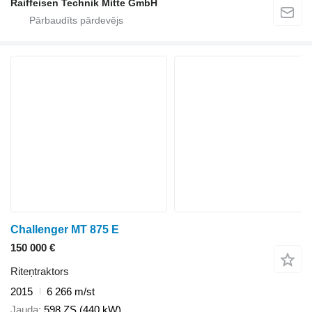
Raiffeisen Technik Mitte GmbH
Challenger MT 875 E
150 000 €
Riteņtraktors
2015
6 266 m/st
Jauda
598 ZS (440 kW)