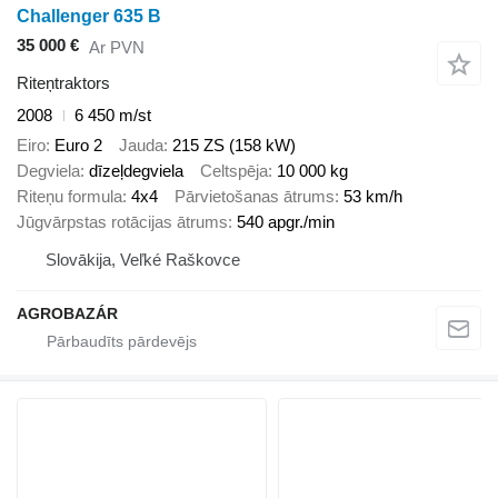
Challenger 635 B
35 000 €
Ar PVN
Riteņtraktors
2008
6 450 m/st
Eiro
Euro 2
Jauda
215 ZS (158 kW)
Degviela
dīzeļdegviela
Celtspēja
10 000 kg
Riteņu formula
4x4
Pārvietošanas ātrums
53 km/h
Jūgvārpstas rotācijas ātrums
540 apgr./min
Slovākija, Veľké Raškovce
AGROBAZÁR