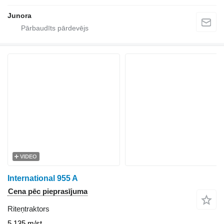
Junora
VIDEO
International 955 A
Cena pēc pieprasījuma
Riteņtraktors
5 135 m/st