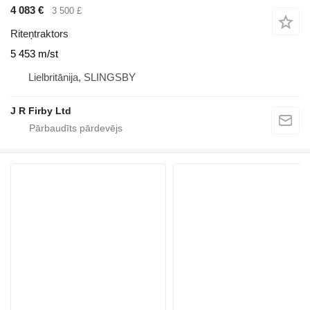
4 083 €
3 500 £
Riteņtraktors
5 453 m/st
Lielbritānija, SLINGSBY
J R Firby Ltd