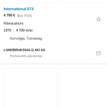
International 674
4 700 €
Bez PVN
Riteņtraktors
1975
4 700 m/st
Norvēģija, Trøndelag
LANDBRUKSSALG.NO AS