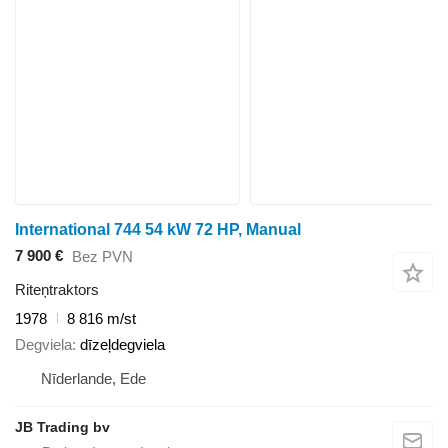
International 744 54 kW 72 HP, Manual
7 900 €
Bez PVN
Riteņtraktors
1978
8 816 m/st
Degviela
dīzeļdegviela
Nīderlande, Ede
JB Trading bv