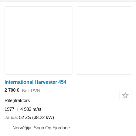
International Harvester 454
2 700 €
Bez PVN
Riteņtraktors
1977
4 982 m/st
Jauda
52 ZS (38.22 kW)
Norvēģija, Sogn Og Fjordane