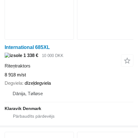
International 685XL
1 338 €
10 000 DKK
Riteņtraktors
8 918 m/st
Degviela
dīzeļdegviela
Dānija, Tølløse
Klaravik Denmark