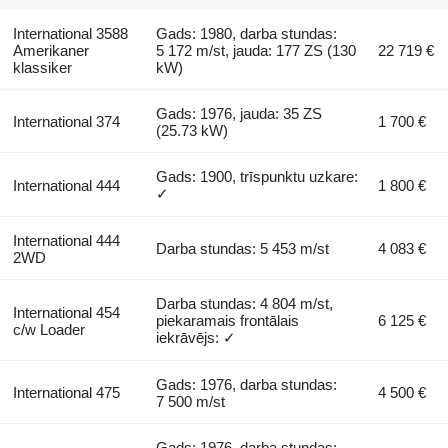
International 3588
Gads: 1980, darba stundas:
Amerikaner
5 172 m/st, jauda: 177 ZS (130
22 719 €
klassiker
kW)
Gads: 1976, jauda: 35 ZS
International 374
1 700 €
(25.73 kW)
Gads: 1900, trīspunktu uzkare:
International 444
1 800 €
✓
International 444
Darba stundas: 5 453 m/st
4 083 €
2WD
Darba stundas: 4 804 m/st,
International 454
piekaramais frontālais
6 125 €
c/w Loader
iekrāvējs: ✓
Gads: 1976, darba stundas:
International 475
4 500 €
7 500 m/st
Gads: 1976, darba stundas: