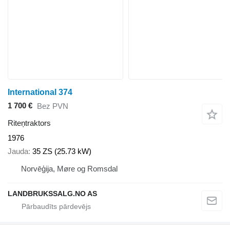
International 374
1 700 €
Bez PVN
Riteņtraktors
1976
Jauda
35 ZS (25.73 kW)
Norvēģija, Møre og Romsdal
LANDBRUKSSALG.NO AS