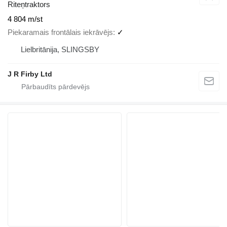
Riteņtraktors
4 804 m/st
Piekaramais frontālais iekrāvējs
✓
Lielbritānija, SLINGSBY
J R Firby Ltd