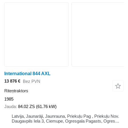
International 844 AXL
13 876 €
Bez PVN
Riteņtraktors
1985
Jauda
84.02 ZS (61.76 kW)
Latvija, Jaunarāji, Jaunrauna, Priekuļu Pag , Priekuļu Nov.
Daugavpils Iela 3, Ciemupe, Ogresgala Pagasts, Ogres
Novads, Lv 5041 Lv 4126, Latvija