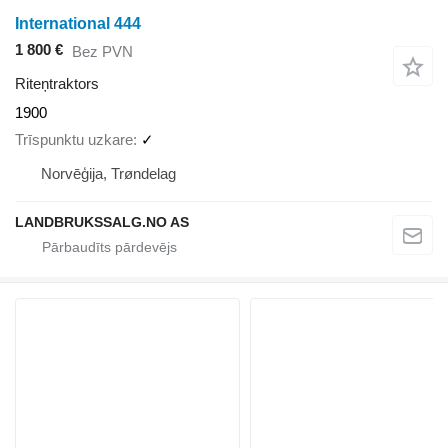
International 444
1 800 €
Bez PVN
Riteņtraktors
1900
Trīspunktu uzkare
✓
Norvēģija, Trøndelag
LANDBRUKSSALG.NO AS