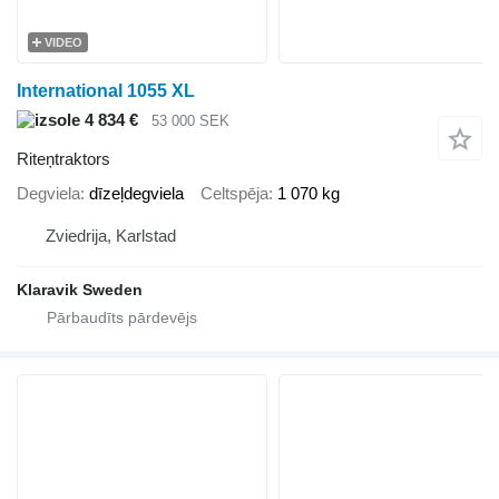
VIDEO
International 1055 XL
4 834 €
53 000 SEK
Riteņtraktors
Degviela
dīzeļdegviela
Celtspēja
1 070 kg
Zviedrija, Karlstad
Klaravik Sweden