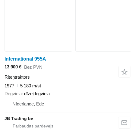
International 955A
13 900 €
Bez PVN
Riteņtraktors
1977
5 180 m/st
Degviela
dīzeļdegviela
Nīderlande, Ede
JB Trading bv