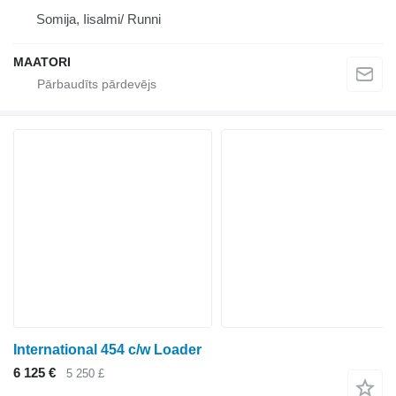
Somija, Iisalmi/ Runni
MAATORI
International 454 c/w Loader
6 125 €
5 250 £