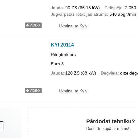
Jauda
90 ZS (66.15 kW)
Celtspēja
2 050 
Jūgvārpstas rotācijas ātrums
540 apgr./min
VIDEO
Ukraina, m.Kyiv
KYI 20114
Riteņtraktors
Euro 3
Jauda
120 ZS (88 kW)
Degviela
dīzeļdegv
Ukraina, m.Kyiv
VIDEO
Pārdodat tehniku?
Dariet to kopā ar mums!