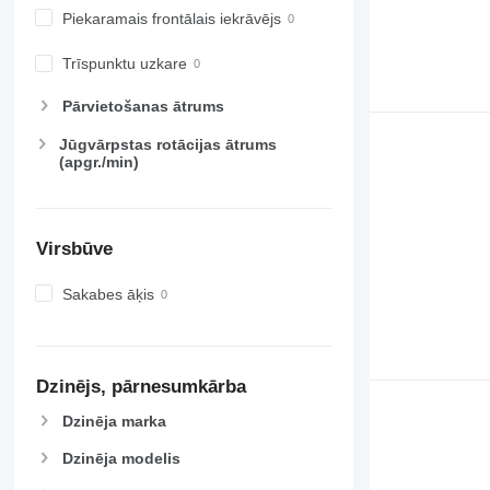
Piekaramais frontālais iekrāvējs
6215
7719
6220
7720
Trīspunktu uzkare
6230
7722
6250
7724
Pārvietošanas ātrums
6300
7726
Jūgvārpstas rotācijas ātrums
6310
8220
(apgr./min)
6320
8240
6330
8250
6410
8650
Virsbūve
6430 Premium
8660
6510
8670
Sakabes āķis
6520
8690
6530
8727
6600
8732
Dzinējs, pārnesumkārba
6610
8737
6620
8740
Dzinēja marka
6630
Dzinēja modelis
6800