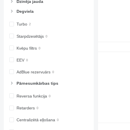
6810
Dzinēja jauda
6820
Degviela
6830
6900
Turbo
6910
6920
Starpdzesētājs
6930
Kvēpu filtrs
7200
7215 R
EEV
7230 R
7250
AdBlue rezervuārs
7260 R
Pārnesumkārbas tips
7270 R
7280 R
Reversa funkcija
7290 R
7310 R
Retarders
7430
7600
Centralizētā eļļošana
7700