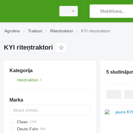
Agroline
Traktori
Riteņtraktori
KYI riteņtraktori
KYI riteņtraktori
Kategorija
5 sludināju
riteņtraktori
Marka
Claas
TTR
584
2505
CK
310
MT
CFG
Deutz-Fahr
704
500
Ares
770
D-series