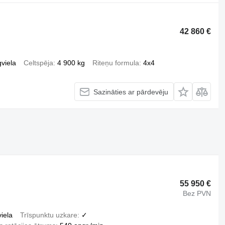
42 860 €
viela
Celtspēja
4 900 kg
Riteņu formula
4x4
Sazināties ar pārdevēju
55 950 €
Bez PVN
iela
Trīspunktu uzkare
✓