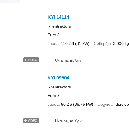
KYI 14114
Riteņtraktors
Euro 3
Jauda
110 ZS (81 kW)
Celtspēja
3 000 kg
Ukraina, m.Kyiv
VIDEO
KYI 09504
Riteņtraktors
Euro 3
Jauda
50 ZS (36.75 kW)
Degviela
dīzeļde
Ukraina, m.Kyiv
VIDEO