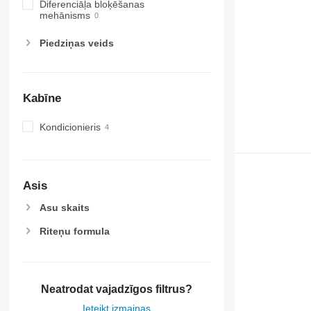
Diferenciāļa bloķēšanas
7710
mehānisms
7720
7730
Piedziņas veids
7800
7810
7820
Kabīne
7830
7920
Kondicionieris
7930
8100
8200
Asis
8220
8230
Asu skaits
8260 R
Riteņu formula
8270 R
8285 R
8295
Neatrodat vajadzīgos filtrus?
8300
8310
Ieteikt izmaiņas