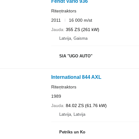
Fendt Vario 936
Riteņtraktors
2011
16 000 m/st
Jauda
355 ZS (261 kW)
Latvija, Gaisma
SIA "UGO AUTO"
International 844 AXL
Riteņtraktors
1989
Jauda
84.02 ZS (61.76 kW)
Latvija, Latvija
Petriks un Ko