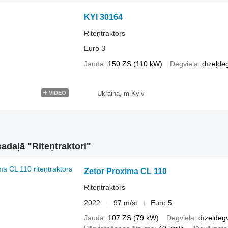
KYI 30164
Riteņtraktors
Euro 3
Jauda
150 ZS (110 kW)
Degviela
dīzeļdeg
Ukraina, m.Kyiv
VIDEO
 sadaļā "Riteņtraktori"
Zetor Proxima CL 110
Riteņtraktors
2022
97 m/st
Euro 5
Jauda
107 ZS (79 kW)
Degviela
dīzeļdegv