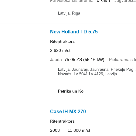
Pārvietošanas ātrums
40 km/h
Jūgvārpsta
Latvija, Rīga
New Holland TD 5.75
Riteņtraktors
2 620 m/st
Jauda
75.05 ZS (55.16 kW)
Piekaramais fr
Latvija, Jaunarāji, Jaunrauna, Priekuļu Pag
Novads, Lv 5041 Lv 4126, Latvija
Petriks un Ko
Case IH MX 270
Riteņtraktors
2003
11 800 m/st