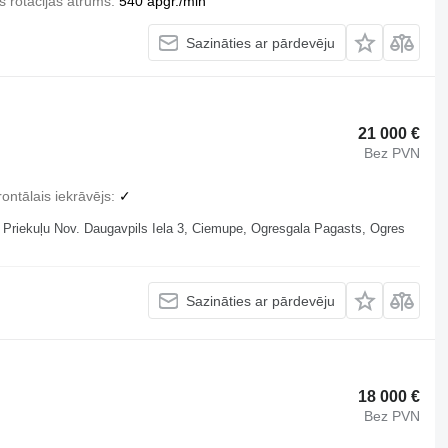
s rotācijas ātrums
540 apgr./min
Sazināties ar pārdevēju
21 000 €
Bez PVN
ontālais iekrāvējs
✓
 , Priekuļu Nov. Daugavpils Iela 3, Ciemupe, Ogresgala Pagasts, Ogres
Sazināties ar pārdevēju
18 000 €
Bez PVN