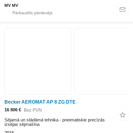
MV MV
Becker AEROMAT AP 8 ZG DTE
16 806 €
Bez PVN
Sējamā un stādāmā tehnika - pneimatiskie precīzās
izsējas sējmašīna
2016