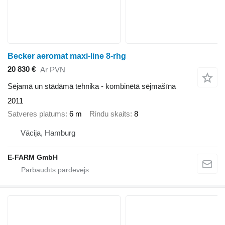
Becker aeromat maxi-line 8-rhg
20 830 €
Ar PVN
Sējamā un stādāmā tehnika - kombinētā sējmašīna
2011
Satveres platums
6 m
Rindu skaits
8
Vācija, Hamburg
E-FARM GmbH