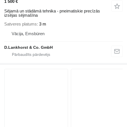
1 500 €
Sējamā un stādāmā tehnika - pneimatiskie precīzās
izsējas sējmašīna
Satveres platums
3 m
Vācija, Emsbüren
D.Lankhorst & Co. GmbH