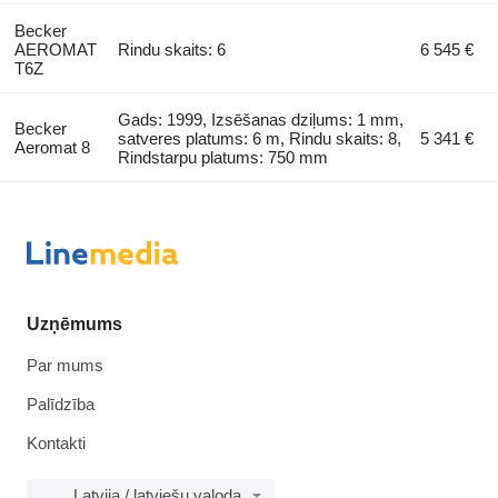
Becker
AEROMAT
Rindu skaits: 6
6 545 €
T6Z
Gads: 1999, Izsēšanas dziļums: 1 mm,
Becker
satveres platums: 6 m, Rindu skaits: 8,
5 341 €
Aeromat 8
Rindstarpu platums: 750 mm
Uzņēmums
Par mums
Palīdzība
Kontakti
Latvija / latviešu valoda