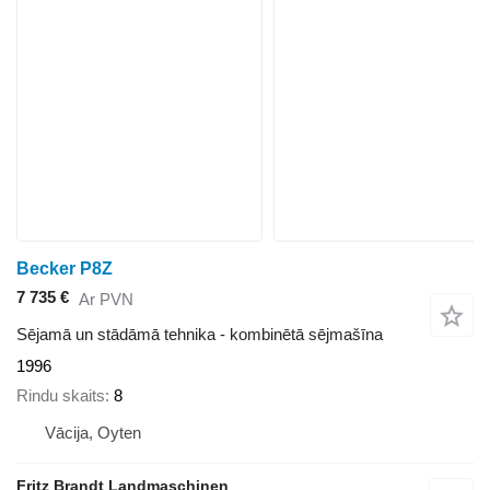
Becker P8Z
7 735 €
Ar PVN
Sējamā un stādāmā tehnika - kombinētā sējmašīna
1996
Rindu skaits
8
Vācija, Oyten
Fritz Brandt Landmaschinen