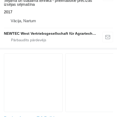
Sējamā un stādāmā tehnika - pneimatiskie precīzās
izsējas sējmašīna
2017
Vācija, Nartum
NEWTEC West Vertriebsgesellschaft für Agrartechnik mbH