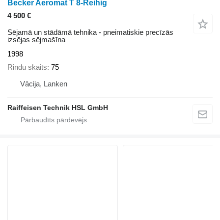
Becker Aeromat T 8-Reihig
4 500 €
Sējamā un stādāmā tehnika - pneimatiskie precīzās
izsējas sējmašīna
1998
Rindu skaits
75
Vācija, Lanken
Raiffeisen Technik HSL GmbH