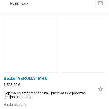
Polija, Kojły
Becker AEROMAT MH 6
1 523,20 €
Sējamā un stādāmā tehnika - pneimatiskie precīzās
izsējas sējmašīna
Rindu skaits
6