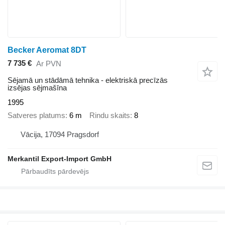
Becker Aeromat 8DT
7 735 €
Ar PVN
Sējamā un stādāmā tehnika - elektriskā precīzās
izsējas sējmašīna
1995
Satveres platums
6 m
Rindu skaits
8
Vācija, 17094 Pragsdorf
Merkantil Export-Import GmbH