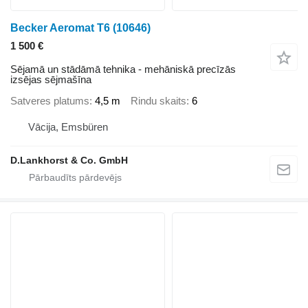
Becker Aeromat T6
(10646)
1 500 €
Sējamā un stādāmā tehnika - mehāniskā precīzās
izsējas sējmašīna
Satveres platums
4,5 m
Rindu skaits
6
Vācija, Emsbüren
D.Lankhorst & Co. GmbH