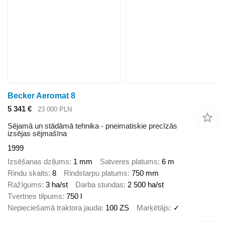
Becker Aeromat 8
5 341 €
23 000 PLN
Sējamā un stādāmā tehnika - pneimatiskie precīzās
izsējas sējmašīna
1999
Izsēšanas dziļums
1 mm
Satveres platums
6 m
Rindu skaits
8
Rindstarpu platums
750 mm
Ražīgums
3 ha/st
Darba stundas
2 500 ha/st
Tvertnes tilpums
750 l
Nepieciešamā traktora jauda
100 ZS
Marķētājs
✓