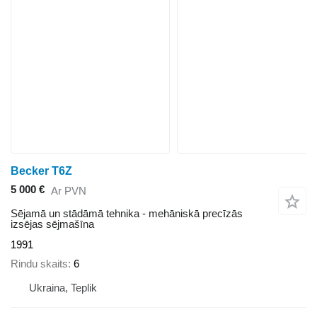
Becker T6Z
5 000 €
Ar PVN
Sējamā un stādāmā tehnika - mehāniskā precīzās
izsējas sējmašīna
1991
Rindu skaits
6
Ukraina, Teplik