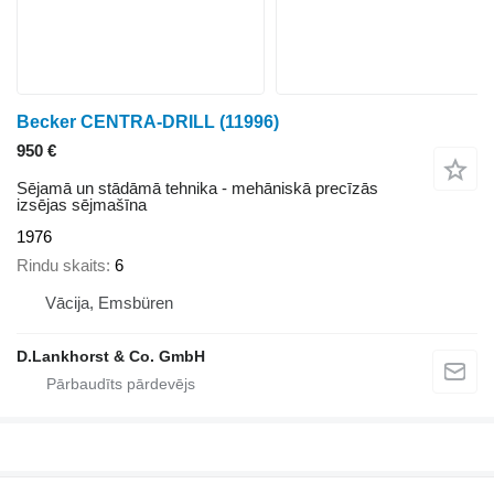
Becker CENTRA-DRILL
(11996)
950 €
Sējamā un stādāmā tehnika - mehāniskā precīzās
izsējas sējmašīna
1976
Rindu skaits
6
Vācija, Emsbüren
D.Lankhorst & Co. GmbH