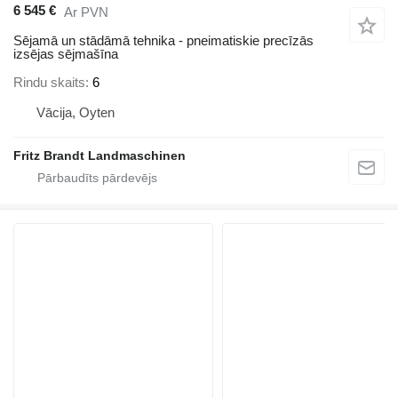
6 545 €
Ar PVN
Sējamā un stādāmā tehnika - pneimatiskie precīzās
izsējas sējmašīna
Rindu skaits
6
Vācija, Oyten
Fritz Brandt Landmaschinen