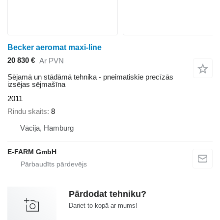
Becker aeromat maxi-line
20 830 €
Ar PVN
Sējamā un stādāmā tehnika - pneimatiskie precīzās
izsējas sējmašīna
2011
Rindu skaits
8
Vācija, Hamburg
E-FARM GmbH
Pārdodat tehniku?
Dariet to kopā ar mums!