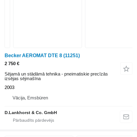
Becker AEROMAT DTE 8
(11251)
2 750 €
Sējamā un stādāmā tehnika - pneimatiskie precīzās
izsējas sējmašīna
2003
Vācija, Emsbüren
D.Lankhorst & Co. GmbH