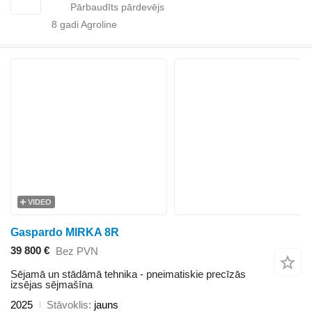
8
gadi Agroline
VIDEO
Gaspardo MIRKA 8R
39 800 €
Bez PVN
Sējamā un stādāmā tehnika - pneimatiskie precīzās
izsējas sējmašīna
2025
Stāvoklis
jauns