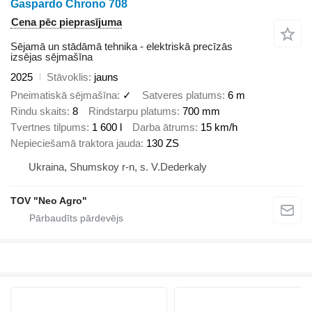
Gaspardo Chrono 708
Cena pēc pieprasījuma
Sējamā un stādāmā tehnika - elektriskā precīzās
izsējas sējmašīna
2025
Stāvoklis
jauns
Pneimatiskā sējmašīna
✓
Satveres platums
6 m
Rindu skaits
8
Rindstarpu platums
700 mm
Tvertnes tilpums
1 600 l
Darba ātrums
15 km/h
Nepieciešamā traktora jauda
130 ZS
Ukraina, Shumskoy r-n, s. V.Dederkaly
TOV "Neo Agro"