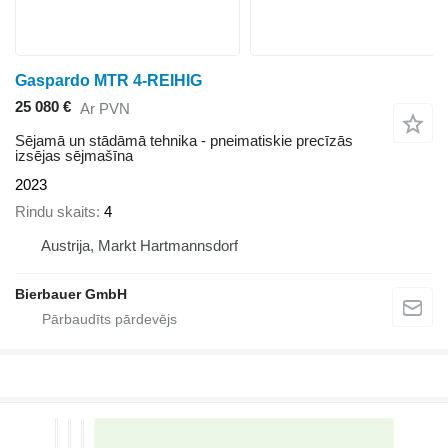
Gaspardo MTR 4-REIHIG
25 080 €
Ar PVN
Sējamā un stādāmā tehnika - pneimatiskie precīzās
izsējas sējmašīna
2023
Rindu skaits
4
Austrija, Markt Hartmannsdorf
Bierbauer GmbH