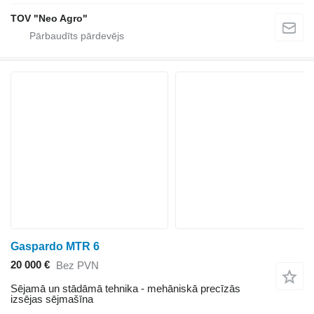
TOV "Neo Agro"
Gaspardo MTR 6
20 000 €
Bez PVN
Sējamā un stādāmā tehnika - mehāniskā precīzās
izsējas sējmašīna