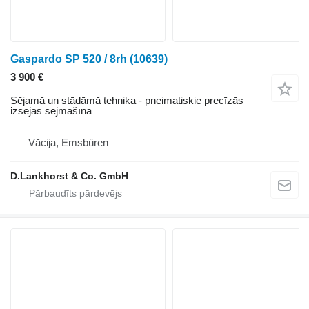
Gaspardo SP 520 / 8rh
(10639)
3 900 €
Sējamā un stādāmā tehnika - pneimatiskie precīzās
izsējas sējmašīna
Vācija, Emsbüren
D.Lankhorst & Co. GmbH