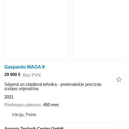
Gaspardo MAGA 8
29 900 €
Bez PVN
Sējamā un stādāmā tehnika - pneimatiskie precīzās
izsējas sējmašīna
2021
Rindstarpu platums
450 mm
Vācija, Peine
Agravis Technik Center GmbH