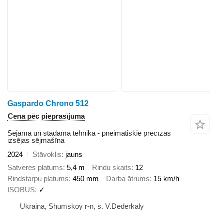
Gaspardo Chrono 512
Cena pēc pieprasījuma
Sējamā un stādāmā tehnika - pneimatiskie precīzās
izsējas sējmašīna
2024
Stāvoklis
jauns
Satveres platums
5,4 m
Rindu skaits
12
Rindstarpu platums
450 mm
Darba ātrums
15 km/h
ISOBUS
✓
Ukraina, Shumskoy r-n, s. V.Dederkaly