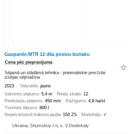
Gaspardo MTR 12 dlia posivu buriaku
Cena pēc pieprasījuma
Sējamā un stādāmā tehnika - pneimatiskie precīzās
izsējas sējmašīna
2023
Stāvoklis
jauns
Satveres platums
5,4 m
Rindu skaits
12
Rindstarpu platums
450 mm
Ražīgums
4,8 ha/st
Tvertnes tilpums
800 l
Nepieciešamā traktora jauda
150 ZS
Marķētājs
✓
Ukraina, Shumskoy r-n, s. V.Dederkaly