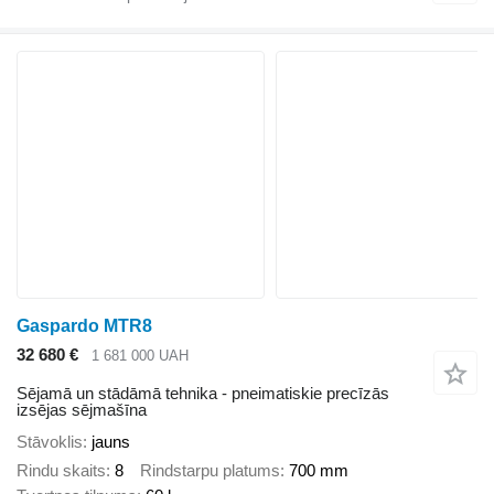
Gaspardo MTR8
32 680 €
1 681 000 UAH
Sējamā un stādāmā tehnika - pneimatiskie precīzās
izsējas sējmašīna
Stāvoklis
jauns
Rindu skaits
8
Rindstarpu platums
700 mm