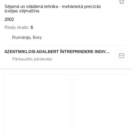
Sējamā un stādāmā tehnika - mehāniskā precīzās
izsējas sējmašīna
2002
Rindu skaits
6
Rumānija, Borș
SZENTMIKLOSI ADALBERT ÎNTREPRINDERE INDIVIDUALĂ