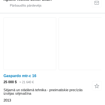
Gaspardo mtr-c 16
25 000 $
≈ 21 640 €
Sējamā un stādāmā tehnika - pneimatiskie precīzās
izsējas sējmašīna
2013