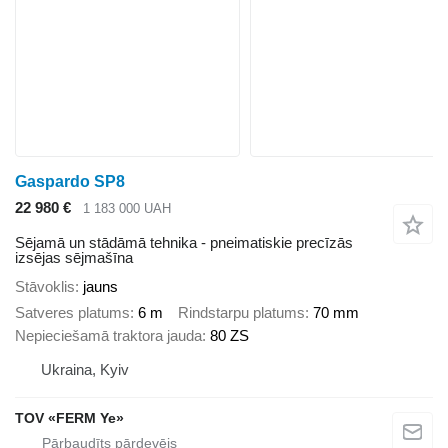
Gaspardo SP8
22 980 €
1 183 000 UAH
Sējamā un stādāmā tehnika - pneimatiskie precīzās
izsējas sējmašīna
Stāvoklis
jauns
Satveres platums
6 m
Rindstarpu platums
70 mm
Nepieciešamā traktora jauda
80 ZS
Ukraina, Kyiv
TOV «FERM Ye»