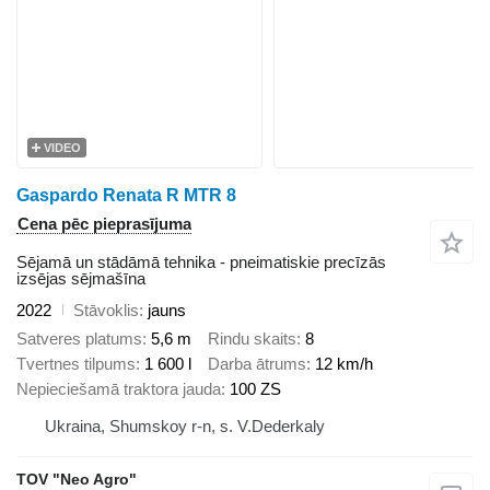
VIDEO
Gaspardo Renata R MTR 8
Cena pēc pieprasījuma
Sējamā un stādāmā tehnika - pneimatiskie precīzās
izsējas sējmašīna
2022
Stāvoklis
jauns
Satveres platums
5,6 m
Rindu skaits
8
Tvertnes tilpums
1 600 l
Darba ātrums
12 km/h
Nepieciešamā traktora jauda
100 ZS
Ukraina, Shumskoy r-n, s. V.Dederkaly
TOV "Neo Agro"