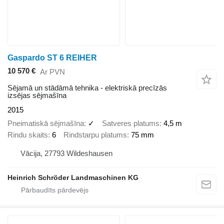
Gaspardo ST 6 REIHER
10 570 €
Ar PVN
Sējamā un stādāmā tehnika - elektriskā precīzās
izsējas sējmašīna
2015
Pneimatiskā sējmašīna
✓
Satveres platums
4,5 m
Rindu skaits
6
Rindstarpu platums
75 mm
Vācija, 27793 Wildeshausen
Heinrich Schröder Landmaschinen KG