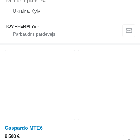
Tvertnes tilpums
60 l
Ukraina, Kyiv
TOV «FERM Ye»
Gaspardo MTE6
9 500 €