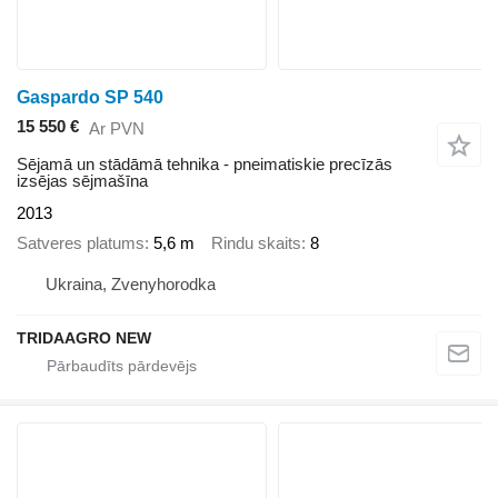
Gaspardo SP 540
15 550 €
Ar PVN
Sējamā un stādāmā tehnika - pneimatiskie precīzās
izsējas sējmašīna
2013
Satveres platums
5,6 m
Rindu skaits
8
Ukraina, Zvenyhorodka
TRIDAAGRO NEW