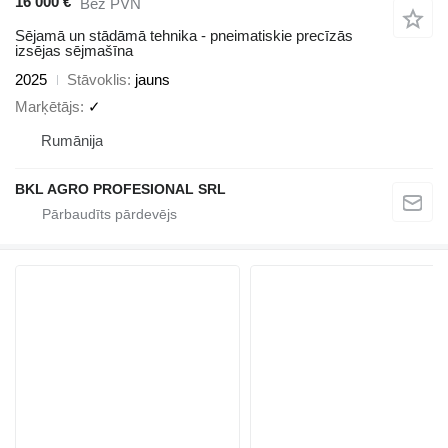
16 000 €
Bez PVN
Sējamā un stādāmā tehnika - pneimatiskie precīzās
izsējas sējmašīna
2025
Stāvoklis
jauns
Marķētājs
✓
Rumānija
BKL AGRO PROFESIONAL SRL