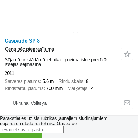
Gaspardo SP 8
Cena pēc pieprasījuma
Sējamā un stādāmā tehnika - pneimatiskie precīzās
izsējas sējmašīna
2011
Satveres platums
5,6 m
Rindu skaits
8
Rindstarpu platums
700 mm
Marķētājs
✓
Ukraina, Volitsya
Parakstieties uz šis rubrikas jaunajiem sludinājumiem
sējamā un stādāmā tehnika
Gaspardo