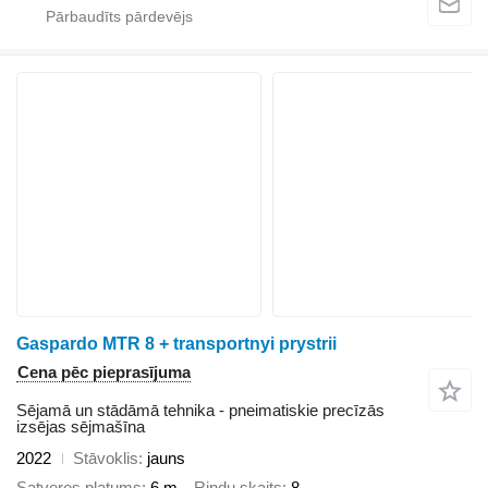
Gaspardo MTR 8 + transportnyi prystrii
Cena pēc pieprasījuma
Sējamā un stādāmā tehnika - pneimatiskie precīzās
izsējas sējmašīna
2022
Stāvoklis
jauns
Satveres platums
6 m
Rindu skaits
8