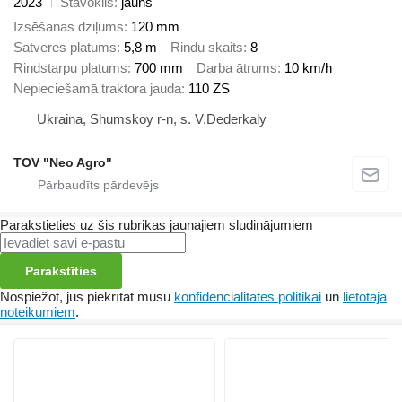
2023
Stāvoklis
jauns
Izsēšanas dziļums
120 mm
Satveres platums
5,8 m
Rindu skaits
8
Rindstarpu platums
700 mm
Darba ātrums
10 km/h
Nepieciešamā traktora jauda
110 ZS
Ukraina, Shumskoy r-n, s. V.Dederkaly
TOV "Neo Agro"
Parakstieties uz šis rubrikas jaunajiem sludinājumiem
Parakstīties
Nospiežot, jūs piekrītat mūsu
konfidencialitātes politikai
un
lietotāja
noteikumiem
.