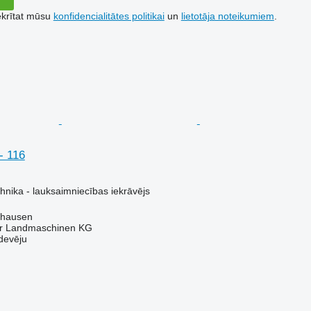
ekrītat mūsu
konfidencialitātes politikai
un
lietotāja noteikumiem
.
- 116
hnika - lauksaimniecības iekrāvējs
shausen
er Landmaschinen KG
devēju