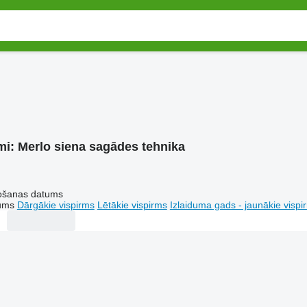
mi:
Merlo siena sagādes tehnika
tošanas datums
tums
Dārgākie vispirms
Lētākie vispirms
Izlaiduma gads - jaunākie vispi