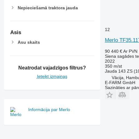
Nepieciešamā traktora jauda
12
Asis
Merlo TF35.11
Asu skaits
90 440 €
Ar PVN
Siena sagādes te
2022
350 m/st
Neatrodat vajadzīgos filtrus?
Jauda
143 ZS (1
Ieteikt izmaiņas
Vācija, Hamb
E-FARM GmbH
Sazināties ar pār
Informācija par Merlo