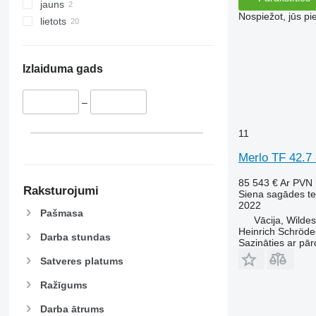
jauns
Nospiežot, jūs pi
lietots
Izlaiduma gads
–
11
Merlo TF 42.7 
85 543 €
Ar PVN
Raksturojumi
Siena sagādes te
2022
Pašmasa
Vācija, Wilde
Heinrich Schröd
Darba stundas
Sazināties ar pār
Satveres platums
Ražīgums
Darba ātrums