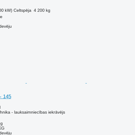
00 kW)
Celtspēja
4 200 kg
pe
devēju
- 145
N
hnika - lauksaimniecības iekrāvējs
ng
KG
devēju