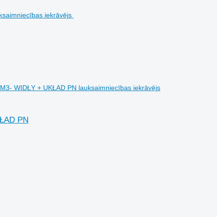
M3- WIDŁY + UKŁAD PN lauksaimniecības iekrāvējs
KŁAD PN