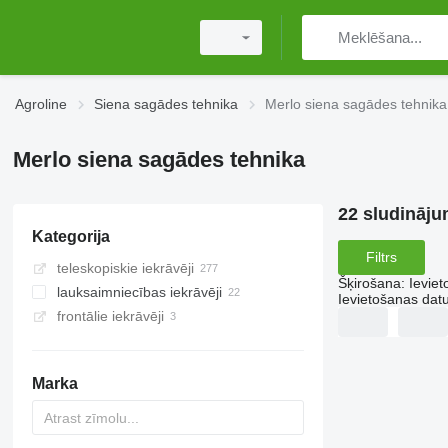
Agroline
Siena sagādes tehnika
Merlo siena sagādes tehnika
Merlo siena sagādes tehnika
22 sludināju
Kategorija
Filtrs
teleskopiskie iekrāvēji
Šķirošana
:
Ievie
lauksaimniecības iekrāvēji
Ievietošanas da
frontālie iekrāvēji
Marka