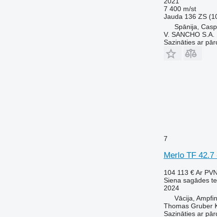
2021
7 400 m/st
Jauda
136 ZS (1
Spānija, Cas
V. SANCHO S.A.
Sazināties ar pār
7
Merlo TF 42.7 
104 113 €
Ar PV
Siena sagādes te
2024
Vācija, Ampfi
Thomas Gruber 
Sazināties ar pār