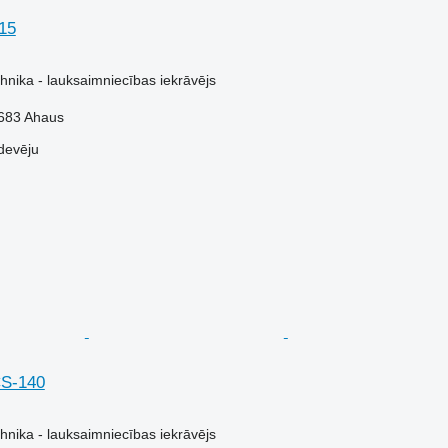
115
hnika - lauksaimniecības iekrāvējs
8683 Ahaus
devēju
CS-140
hnika - lauksaimniecības iekrāvējs