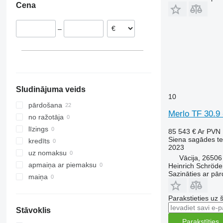
Cena
Polija
1534
ZX
Novadisc
Spānija
C-series
Top
–
F-series
M-series
Sludinājuma veids
10
pārdošana
Merlo TF 30.9 
no ražotāja
līzings
85 543 €
Ar PVN
Siena sagādes te
kredīts
2023
uz nomaksu
Vācija, 2650
apmaiņa ar piemaksu
Heinrich Schröd
Sazināties ar pār
maiņa
Parakstieties uz 
Stāvoklis
Parakstīties