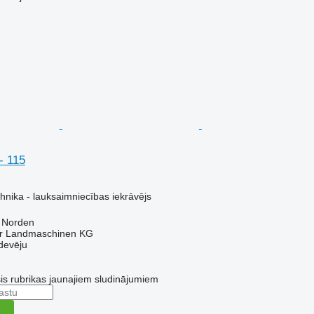
- 115
hnika - lauksaimniecības iekrāvējs
6 Norden
er Landmaschinen KG
devēju
šis rubrikas jaunajiem sludinājumiem