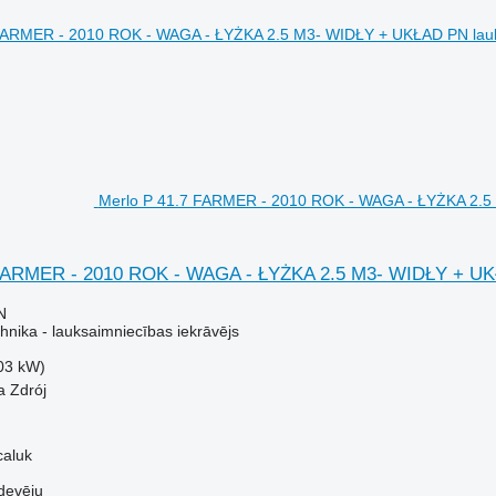
Merlo P 41.7 FARMER - 2010 ROK - WAGA - ŁYŻKA 2.5 
 FARMER - 2010 ROK - WAGA - ŁYŻKA 2.5 M3- WIDŁY + U
N
hnika - lauksaimniecības iekrāvējs
03 kW)
a Zdrój
caluk
devēju