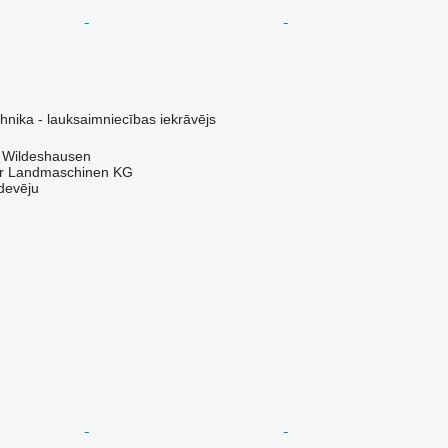
N
hnika - lauksaimniecības iekrāvējs
3 Wildeshausen
er Landmaschinen KG
devēju