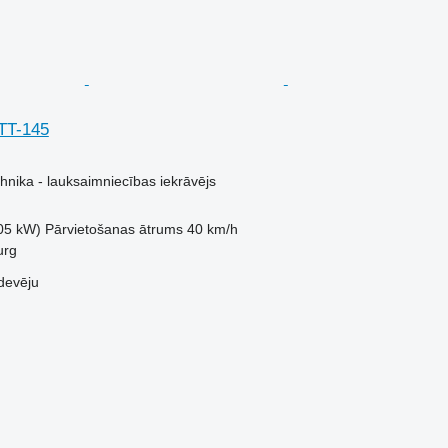
TT-145
hnika - lauksaimniecības iekrāvējs
05 kW)
Pārvietošanas ātrums
40 km/h
urg
devēju