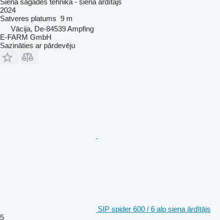
Siena sagādes tehnika - siena ārdītājs
2024
Satveres platums
9 m
Vācija, De-84539 Ampfing
E-FARM GmbH
Sazināties ar pārdevēju
SIP spider 600 / 6 alp siena ārdītājs
5