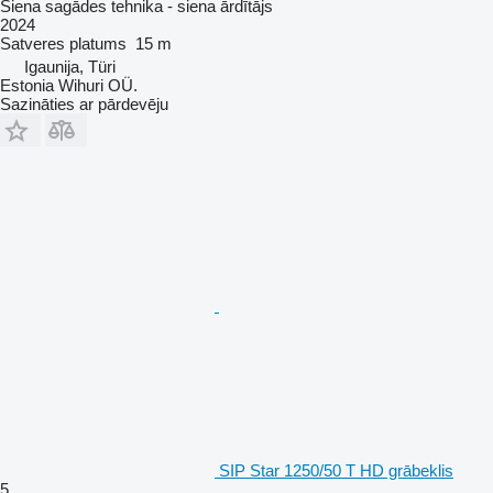
Siena sagādes tehnika - siena ārdītājs
2024
Satveres platums
15 m
Igaunija, Türi
Estonia Wihuri OÜ.
Sazināties ar pārdevēju
SIP Star 1250/50 T HD grābeklis
5