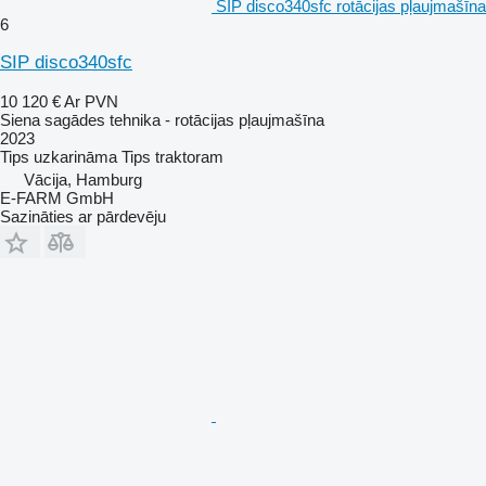
SIP disco340sfc rotācijas pļaujmašīna
6
SIP disco340sfc
10 120 €
Ar PVN
Siena sagādes tehnika - rotācijas pļaujmašīna
2023
Tips
uzkarināma
Tips
traktoram
Vācija, Hamburg
E-FARM GmbH
Sazināties ar pārdevēju