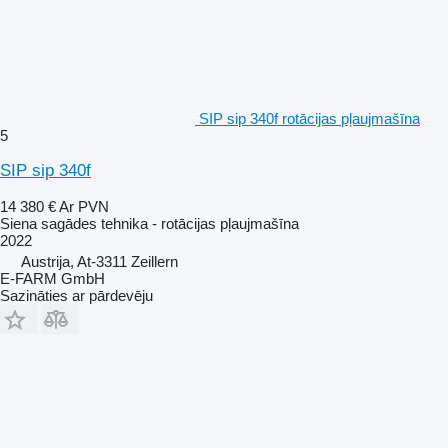
SIP sip 340f rotācijas pļaujmašīna
5
SIP sip 340f
14 380 €
Ar PVN
Siena sagādes tehnika - rotācijas pļaujmašīna
2022
Austrija, At-3311 Zeillern
E-FARM GmbH
Sazināties ar pārdevēju