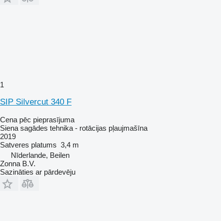
1
SIP Silvercut 340 F
Cena pēc pieprasījuma
Siena sagādes tehnika - rotācijas pļaujmašīna
2019
Satveres platums
3,4 m
Nīderlande, Beilen
Zonna B.V.
Sazināties ar pārdevēju