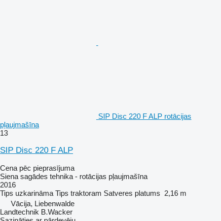
SIP Disc 220 F ALP rotācijas
pļaujmašīna
13
SIP Disc 220 F ALP
Cena pēc pieprasījuma
Siena sagādes tehnika - rotācijas pļaujmašīna
2016
Tips
uzkarināma
Tips
traktoram
Satveres platums
2,16 m
Vācija, Liebenwalde
Landtechnik B.Wacker
Sazināties ar pārdevēju