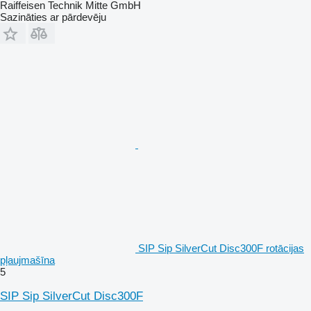
Raiffeisen Technik Mitte GmbH
Sazināties ar pārdevēju
SIP Sip SilverCut Disc300F rotācijas
pļaujmašīna
5
SIP Sip SilverCut Disc300F