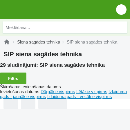
Siena sagādes tehnika
SIP siena sagādes tehnika
SIP siena sagādes tehnika
29 sludinājumi:
SIP siena sagādes tehnika
Filtrs
Šķirošana
:
Ievietošanas datums
Ievietošanas datums
Dārgākie vispirms
Lētākie vispirms
Izlaiduma
gads - jaunākie vispirms
Izlaiduma gads - vecākie vispirms