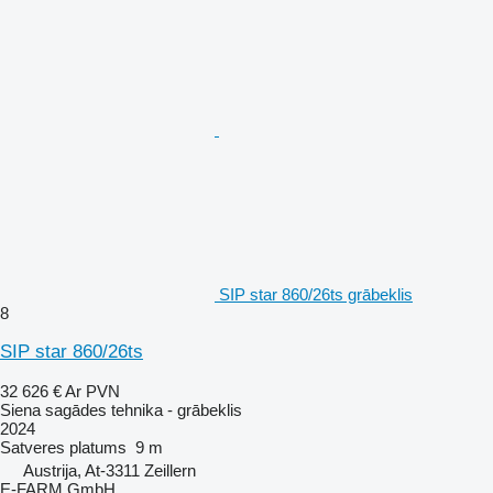
SIP star 860/26ts grābeklis
8
SIP star 860/26ts
32 626 €
Ar PVN
Siena sagādes tehnika - grābeklis
2024
Satveres platums
9 m
Austrija, At-3311 Zeillern
E-FARM GmbH