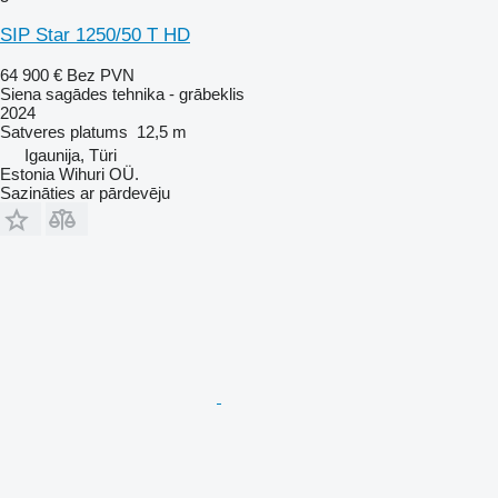
SIP Star 1250/50 T HD
64 900 €
Bez PVN
Siena sagādes tehnika - grābeklis
2024
Satveres platums
12,5 m
Igaunija, Türi
Estonia Wihuri OÜ.
Sazināties ar pārdevēju