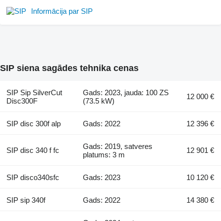
Informācija par SIP
SIP siena sagādes tehnika cenas
SIP Sip SilverCut
Gads: 2023, jauda: 100 ZS
12 000 €
Disc300F
(73.5 kW)
SIP disc 300f alp
Gads: 2022
12 396 €
Gads: 2019, satveres
SIP disc 340 f fc
12 901 €
platums: 3 m
SIP disco340sfc
Gads: 2023
10 120 €
SIP sip 340f
Gads: 2022
14 380 €