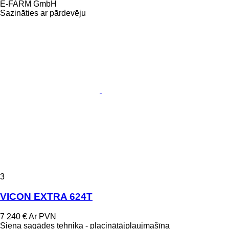
E-FARM GmbH
Sazināties ar pārdevēju
3
VICON EXTRA 624T
7 240 €
Ar PVN
Siena sagādes tehnika - placinātājpļaujmašīna