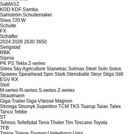
SaMASZ
KDD
KDF
Samba
Sahlström
Schuitemaker
Siwa 720 W
Schulte
FX
Schäffer
2024
2028
2630
3650
Serigstad
RBK
Sipma
PK
PS
Tekla
Z-series
Sitrex
Sky Agriculture
Slanetrac
Solmax Steel
Solo
Solus
Spawex
Spearhead
Spin
Stark
Stensballe
Steyr
Stiga
Still
EGV
RX
Stoll
M-series
R-series
S-series
Z-series
Strautmann
Giga-Trailer
Giga-Vitesse
Magnon
Stronga
Strumyk
Supertino
TCM
TKS
Taarup
Taian
Talex
Tanco
Tebbe
ST
Tehnos
Tellefsdal
Terra
Thaler
Tim
Toscano
Toyota
7FB
Trejon
Trimax
Trumag
Underhaug
Unia