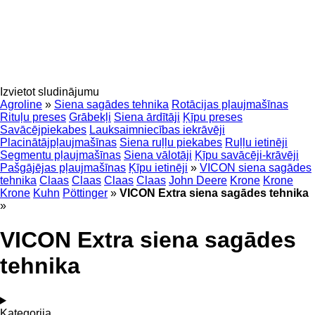
Izvietot sludinājumu
Agroline
»
Siena sagādes tehnika
Rotācijas pļaujmašīnas
Rituļu preses
Grābekļi
Siena ārdītāji
Ķīpu preses
Savācējpiekabes
Lauksaimniecības iekrāvēji
Placinātājpļaujmašīnas
Siena ruļļu piekabes
Ruļļu ietinēji
Segmentu pļaujmašīnas
Siena vālotāji
Ķīpu savācēji-krāvēji
Pašgājējas pļaujmašīnas
Ķīpu ietinēji
»
VICON siena sagādes
tehnika
Claas
Claas
Claas
Claas
John Deere
Krone
Krone
Krone
Kuhn
Pöttinger
»
VICON Extra siena sagādes tehnika
»
VICON Extra siena sagādes
tehnika
Kategorija