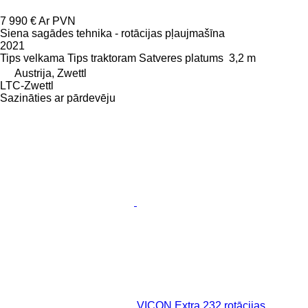
7 990 €
Ar PVN
Siena sagādes tehnika - rotācijas pļaujmašīna
2021
Tips
velkama
Tips
traktoram
Satveres platums
3,2 m
Austrija, Zwettl
LTC-Zwettl
Sazināties ar pārdevēju
VICON Extra 232 rotācijas