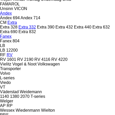
FAMAROL
Unsinn
VICON
Andex
Andex 694
Andex 714
CM
Extra
Extra 328
Extra 332
Extra 390
Extra 432
Extra 440
Extra 632
Extra 690
Extra 832
Fanex
Fanex 804
LB
LB 12200
RF
RV
RV 1601
RV 2190
RV 4116
RV 4220
Vielitz
Vogel & Noot
Volkswagen
Transporter
Volvo
L-series
Vredo
VT
Väderstad
Weidemann
1140
1380
2070
T-series
Welger
AP
RP
Wessex
Wiedenmann
Wielton
PRS