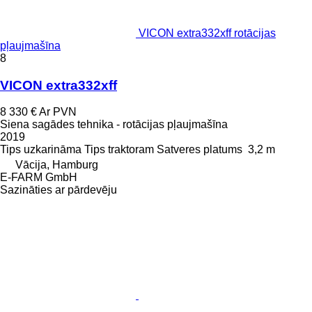
VICON extra332xff rotācijas
pļaujmašīna
8
VICON extra332xff
8 330 €
Ar PVN
Siena sagādes tehnika - rotācijas pļaujmašīna
2019
Tips
uzkarināma
Tips
traktoram
Satveres platums
3,2 m
Vācija, Hamburg
E-FARM GmbH
Sazināties ar pārdevēju