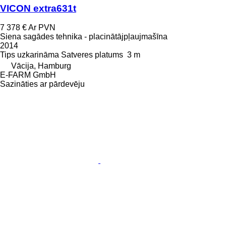
VICON extra631t
7 378 €
Ar PVN
Siena sagādes tehnika - placinātājpļaujmašīna
2014
Tips
uzkarināma
Satveres platums
3 m
Vācija, Hamburg
E-FARM GmbH
Sazināties ar pārdevēju