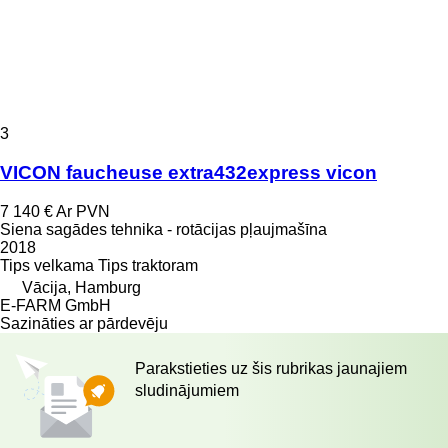
3
VICON faucheuse extra432express vicon
7 140 €
Ar PVN
Siena sagādes tehnika - rotācijas pļaujmašīna
2018
Tips
velkama
Tips
traktoram
Vācija, Hamburg
E-FARM GmbH
Sazināties ar pārdevēju
Parakstieties uz šis rubrikas jaunajiem
sludinājumiem