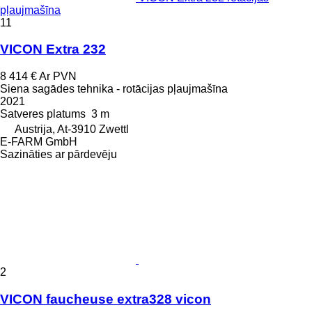
pļaujmašīna
11
VICON Extra 232
8 414 €
Ar PVN
Siena sagādes tehnika - rotācijas pļaujmašīna
2021
Satveres platums
3 m
Austrija, At-3910 Zwettl
E-FARM GmbH
Sazināties ar pārdevēju
2
VICON faucheuse extra328 vicon