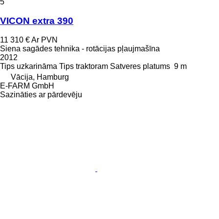
5
VICON extra 390
11 310 €
Ar PVN
Siena sagādes tehnika - rotācijas pļaujmašīna
2012
Tips
uzkarināma
Tips
traktoram
Satveres platums
9 m
Vācija, Hamburg
E-FARM GmbH
Sazināties ar pārdevēju