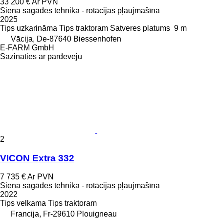
33 200 €
Ar PVN
Siena sagādes tehnika - rotācijas pļaujmašīna
2025
Tips
uzkarināma
Tips
traktoram
Satveres platums
9 m
Vācija, De-87640 Biessenhofen
E-FARM GmbH
Sazināties ar pārdevēju
2
VICON Extra 332
7 735 €
Ar PVN
Siena sagādes tehnika - rotācijas pļaujmašīna
2022
Tips
velkama
Tips
traktoram
Francija, Fr-29610 Plouigneau