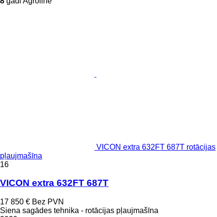
8
gadi Agroline
VICON extra 632FT 687T rotācijas
pļaujmašīna
16
VICON extra 632FT 687T
17 850 €
Bez PVN
Siena sagādes tehnika - rotācijas pļaujmašīna