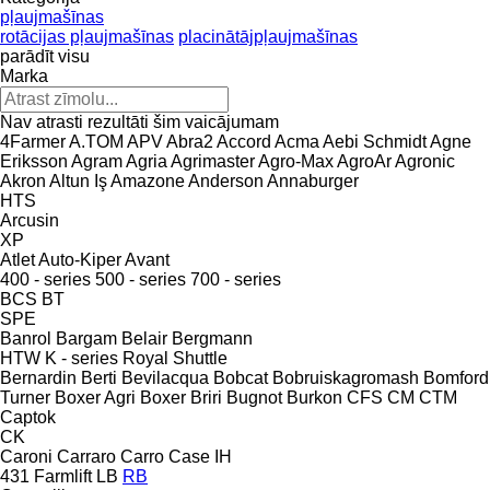
pļaujmašīnas
rotācijas pļaujmašīnas
placinātājpļaujmašīnas
parādīt visu
Marka
Nav atrasti rezultāti šim vaicājumam
4Farmer
A.TOM
APV
Abra2
Accord
Acma
Aebi Schmidt
Agne
Eriksson
Agram
Agria
Agrimaster
Agro-Max
AgroAr
Agronic
Akron
Altun Iş
Amazone
Anderson
Annaburger
HTS
Arcusin
XP
Atlet
Auto-Kiper
Avant
400 - series
500 - series
700 - series
BCS
BT
SPE
Banrol
Bargam
Belair
Bergmann
HTW
K - series
Royal
Shuttle
Bernardin
Berti
Bevilacqua
Bobcat
Bobruiskagromash
Bomford
Turner
Boxer Agri
Boxer
Briri
Bugnot
Burkon
CFS
CM
CTM
Captok
CK
Caroni
Carraro
Carro
Case IH
431
Farmlift
LB
RB