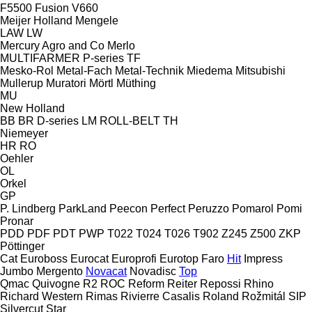
F5500
Fusion
V660
Meijer Holland
Mengele
LAW
LW
Mercury Agro and Co
Merlo
MULTIFARMER
P-series
TF
Mesko-Rol
Metal-Fach
Metal-Technik
Miedema
Mitsubishi
Mullerup
Muratori
Mörtl
Müthing
MU
New Holland
BB
BR
D-series
LM
ROLL-BELT
TH
Niemeyer
HR
RO
Oehler
OL
Orkel
GP
P. Lindberg
ParkLand
Peecon
Perfect
Peruzzo
Pomarol
Pomi
Pronar
PDD
PDF
PDT
PWP
T022
T024
T026
T902
Z245
Z500
ZKP
Pöttinger
Cat
Euroboss
Eurocat
Europrofi
Eurotop
Faro
Hit
Impress
Jumbo
Mergento
Novacat
Novadisc
Top
Qmac
Quivogne
R2
ROC
Reform
Reiter
Repossi
Rhino
Richard Western
Rimas
Rivierre Casalis
Roland
Rožmitál
SIP
Silvercut
Star