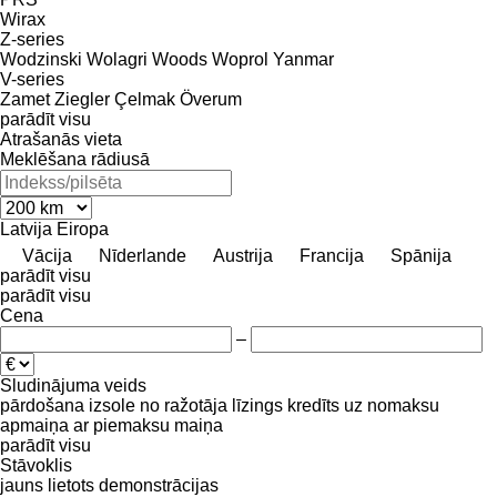
Wirax
Z-series
Wodzinski
Wolagri
Woods
Woprol
Yanmar
V-series
Zamet
Ziegler
Çelmak
Överum
parādīt visu
Atrašanās vieta
Meklēšana rādiusā
Latvija
Eiropa
Vācija
Nīderlande
Austrija
Francija
Spānija
parādīt visu
parādīt visu
Cena
–
Sludinājuma veids
pārdošana
izsole
no ražotāja
līzings
kredīts
uz nomaksu
apmaiņa ar piemaksu
maiņa
parādīt visu
Stāvoklis
jauns
lietots
demonstrācijas