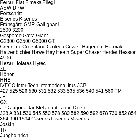
Ferrari
Fiat
Fimaks
Fliegl
ASW
DPW
Fortschritt
E series
K series
Fransgård
GMR
Gallignani
2500
3200
Gaspardo
Gatra
Giant
G2300
G3500
G5000
GT
GreenTec
Greenland
Grutech
Göweil
Hagedorn
Harmak
Hatzenbichler
Hawe
Hay
Heath Super Chaser
Herder
Hesston
4900
Hezar
Holaras
Hytec
ZL
Häner
HHE
IVECO
Inter-Tech
International
Irus
JCB
427
525
526
530
531
532
533
535
536
540
541
560
TM
JF
GX
JLG
Jagoda
Jar-Met
Jeantil
John Deere
328 A
331
530
545
550
578
580
582
590
592
678
730
852
854
864
990
1534
C-series
F-series
M-series
Joskin
TR
Jungheinrich