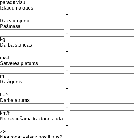
parādīt visu
Izlaiduma gads
–
Raksturojumi
Pašmasa
–
kg
Darba stundas
–
m/st
Satveres platums
–
m
Ražīgums
–
ha/st
Darba ātrums
–
km/h
Nepieciešamā traktora jauda
–
ZS
Neatrodat vajadzīgos filtrus?