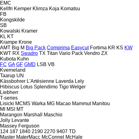
EMC
Kellfri
Kemper
Klimza
Koja
Komatsu
FB
Kongskilde
SB
Kowalski
Kramer
KL
KT
Krampe
Krone
AMT
Big M
Big Pack
Comprima
Easycut
Fortima
KR
KS
KW
KWT
RX
Swadro
TX
Titan
Vario Pack
Vendro
ZX
Kubota
Kuhn
FC
GA
GF
GMD
LSB
VB
Kverneland
Taarup
UN
Kässbohrer
L'Artésienne
Laverda
Lely
Hibiscus
Lotus
Splendimo
Tigo
Welger
Liebherr
T-series
Lisicki
MCMS Warka
MG
Macao
Mammut
Manitou
MI
MSI
MT
Marangon
Marshall
Maschio
Jolly
Levante
Massey Ferguson
124
187
1840
2190
2270
9407
TD
Master
MaterMacc
McConnel
McHale