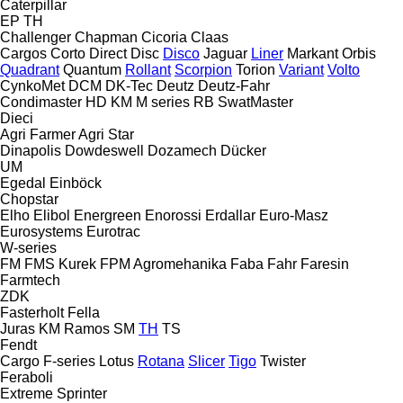
Caterpillar
EP
TH
Challenger
Chapman
Cicoria
Claas
Cargos
Corto
Direct Disc
Disco
Jaguar
Liner
Markant
Orbis
Quadrant
Quantum
Rollant
Scorpion
Torion
Variant
Volto
CynkoMet
DCM
DK-Tec
Deutz
Deutz-Fahr
Condimaster
HD
KM
M series
RB
SwatMaster
Dieci
Agri Farmer
Agri Star
Dinapolis
Dowdeswell
Dozamech
Dücker
UM
Egedal
Einböck
Chopstar
Elho
Elibol
Energreen
Enorossi
Erdallar
Euro-Masz
Eurosystems
Eurotrac
W-series
FM
FMS Kurek
FPM Agromehanika
Faba
Fahr
Faresin
Farmtech
ZDK
Fasterholt
Fella
Juras
KM
Ramos
SM
TH
TS
Fendt
Cargo
F-series
Lotus
Rotana
Slicer
Tigo
Twister
Feraboli
Extreme
Sprinter