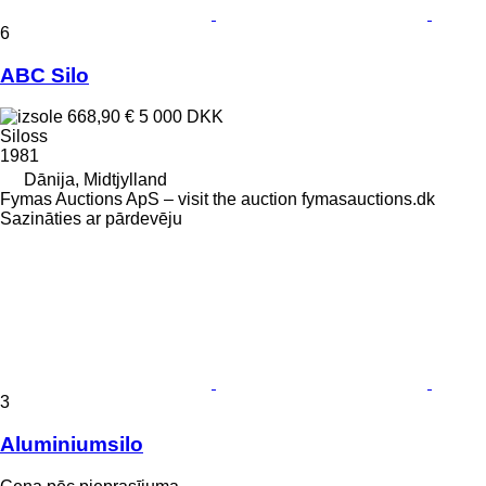
6
ABC Silo
668,90 €
5 000 DKK
Siloss
1981
Dānija, Midtjylland
Fymas Auctions ApS – visit the auction fymasauctions.dk
Sazināties ar pārdevēju
3
Aluminiumsilo