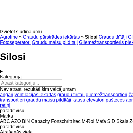
Izvietot sludinājumu
Agroline
»
Graudu pārstrādes iekārtas
»
Silosi
Graudu tīrītāji
Gl
Fotoseperatori
Graudu maisu pildītāji
Gliemežtransportieris pie
Silosi
Kategorija
Nav atrasti rezultāti šim vaicājumam
angāri
ventilācijas iekārtas
graudu tīrītāji
gliemežtransportieri
ž
transportieri
graudu maisu pildītāji
kausu elevatori
pašteces ap
ratiņi
parādīt visu
Marka
ABC
AZO
BIN
Capacity
Fortschritt
Itec
M-Rol
Mafa
SID
Skals
Z
parādīt visu
Atrašanās vieta