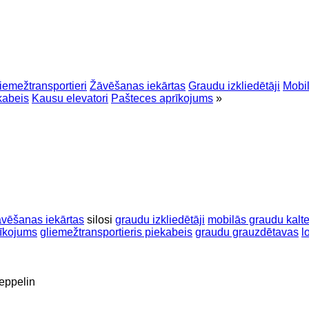
iemežtransportieri
Žāvēšanas iekārtas
Graudu izkliedētāji
Mobil
kabeis
Kausu elevatori
Pašteces aprīkojums
»
āvēšanas iekārtas
silosi
graudu izkliedētāji
mobilās graudu kalt
rīkojums
gliemežtransportieris piekabeis
graudu grauzdētavas
l
eppelin