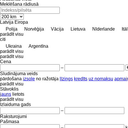
Meklēšana rādiusā
Latvija
Eiropa
Polija
Norvēģija
Vācija
Lietuva
Nīderlande
Itāl
parādīt visu
citi
Ukraina
Argentīna
parādīt visu
parādīt visu
Cena
–
Sludinājuma veids
pārdošana
izsole
no ražotāja
līzings
kredīts
uz nomaksu
apmai
parādīt visu
Stāvoklis
jauns
lietots
parādīt visu
Izlaiduma gads
–
Raksturojumi
Pašmasa
–
k