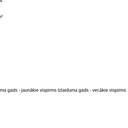
³
uma gads - jaunākie vispirms
Izlaiduma gads - vecākie vispirms