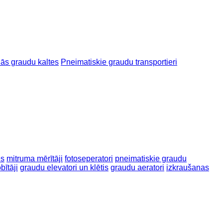
ās graudu kaltes
Pneimatiskie graudu transportieri
es
mitruma mērītāji
fotoseperatori
pneimatiskie graudu
obītāji
graudu elevatori un klētis
graudu aeratori
izkraušanas