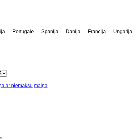
ija
Portugāle
Spānija
Dānija
Francija
Ungārija
ņa ar piemaksu
maiņa
g