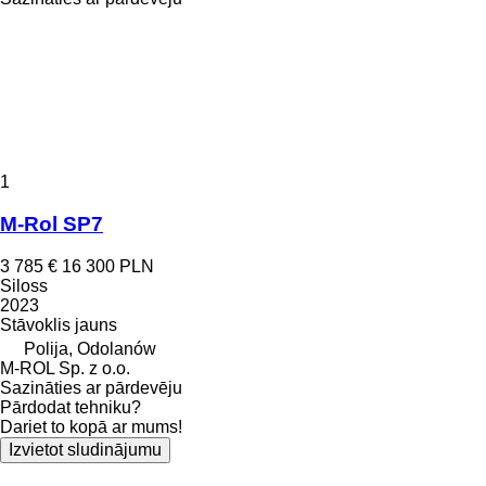
1
M-Rol SP7
3 785 €
16 300 PLN
Siloss
2023
Stāvoklis
jauns
Polija, Odolanów
M-ROL Sp. z o.o.
Sazināties ar pārdevēju
Pārdodat tehniku?
Dariet to kopā ar mums!
Izvietot sludinājumu