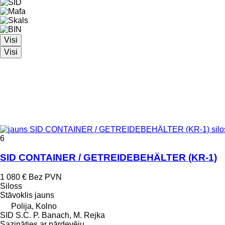
Visi
Visi
6
SID CONTAINER / GETREIDEBEHÄLTER (KR-1)
1 080 €
Bez PVN
Siloss
Stāvoklis
jauns
Polija, Kolno
SID S.C. P. Banach, M. Rejka
Sazināties ar pārdevēju