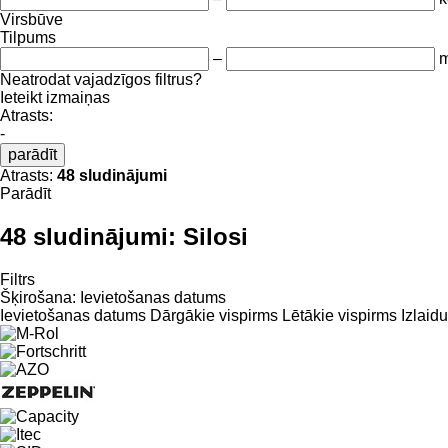
Virsbūve
Tilpums
–
m
Neatrodat vajadzīgos filtrus?
Ieteikt izmaiņas
Atrasts:
-
parādīt
Atrasts:
48 sludinājumi
Parādīt
48 sludinājumi:
Silosi
Filtrs
Šķirošana
:
Ievietošanas datums
Ievietošanas datums
Dārgākie vispirms
Lētākie vispirms
Izlaid