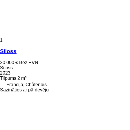
1
Siloss
20 000 €
Bez PVN
Siloss
2023
Tilpums
2 m³
Francija, Châtenois
Sazināties ar pārdevēju