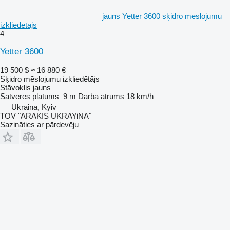
jauns Yetter 3600 sķidro mēslojumu
izkliedētājs
4
Yetter 3600
19 500 $
≈ 16 880 €
Sķidro mēslojumu izkliedētājs
Stāvoklis
jauns
Satveres platums
9 m
Darba ātrums
18 km/h
Ukraina, Kyiv
TOV "ARAKIS UKRAYiNA"
Sazināties ar pārdevēju