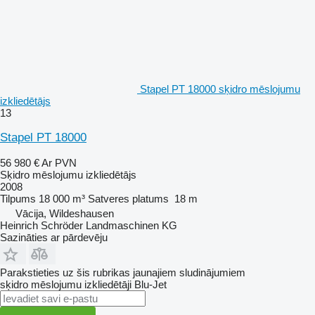
Stapel PT 18000 sķidro mēslojumu
izkliedētājs
13
Stapel PT 18000
56 980 €
Ar PVN
Sķidro mēslojumu izkliedētājs
2008
Tilpums
18 000 m³
Satveres platums
18 m
Vācija, Wildeshausen
Heinrich Schröder Landmaschinen KG
Sazināties ar pārdevēju
Parakstieties uz šis rubrikas jaunajiem sludinājumiem
sķidro mēslojumu izkliedētāji
Blu-Jet