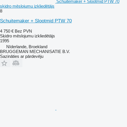
Schuitemaker + Slootmid PTW 70
sķidro mēslojumu izkliedētājs
8
Schuitemaker + Slootmid PTW 70
4 750 €
Bez PVN
Sķidro mēslojumu izkliedētājs
1995
Nīderlande, Broekland
BRUGGEMAN MECHANISATIE B.V.
Sazināties ar pārdevēju