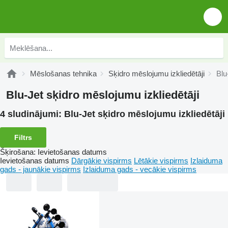
Mēslošanas tehnika
Sķidro mēslojumu izkliedētāji
Blu
Blu-Jet sķidro mēslojumu izkliedētāji
4 sludinājumi:
Blu-Jet sķidro mēslojumu izkliedētāji
Filtrs
Šķirošana
:
Ievietošanas datums
Ievietošanas datums
Dārgākie vispirms
Lētākie vispirms
Izlaiduma
gads - jaunākie vispirms
Izlaiduma gads - vecākie vispirms