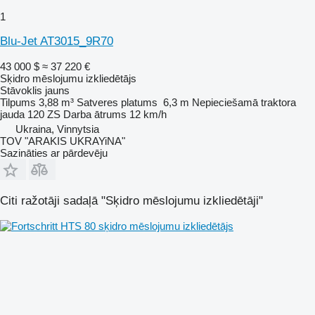
1
Blu-Jet AT3015_9R70
43 000 $
≈ 37 220 €
Sķidro mēslojumu izkliedētājs
Stāvoklis
jauns
Tilpums
3,88 m³
Satveres platums
6,3 m
Nepieciešamā traktora
jauda
120 ZS
Darba ātrums
12 km/h
Ukraina, Vinnytsia
TOV "ARAKIS UKRAYiNA"
Sazināties ar pārdevēju
Citi ražotāji sadaļā "Sķidro mēslojumu izkliedētāji"