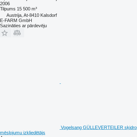
2006
Tilpums
15 500 m³
Austrija, At-8410 Kalsdorf
E-FARM GmbH
Sazināties ar pārdevēju
Vogelsang GÜLLEVERTEILER sķidro
mēslojumu izkliedētājs