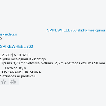
SPIKEWHEEL 760 sķidro mēslojumu
izkliedētājs
5
SPIKEWHEEL 760
12 500 $
≈ 10 820 €
Sķidro mēslojumu izkliedētājs
Tilpums
3,78 m³
Satveres platums
2,5 m
Apstrādes dziļums
90 mm
Ukraina, Kyiv
TOV "ARAKIS UKRAYiNA"
Sazināties ar pārdevēju