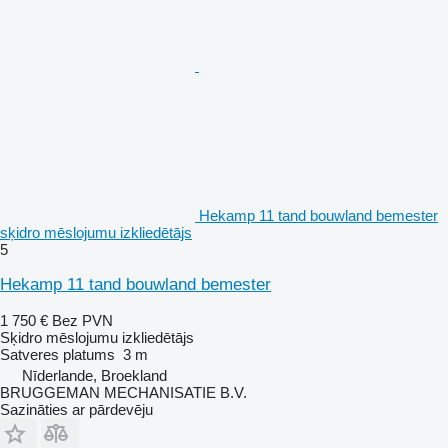
Hekamp 11 tand bouwland bemester
sķidro mēslojumu izkliedētājs
5
Hekamp 11 tand bouwland bemester
1 750 €
Bez PVN
Sķidro mēslojumu izkliedētājs
Satveres platums
3 m
Nīderlande, Broekland
BRUGGEMAN MECHANISATIE B.V.
Sazināties ar pārdevēju