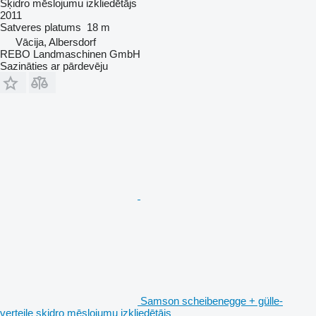
Sķidro mēslojumu izkliedētājs
2011
Satveres platums
18 m
Vācija, Albersdorf
REBO Landmaschinen GmbH
Sazināties ar pārdevēju
Samson scheibenegge + gülle-
verteile sķidro mēslojumu izkliedētājs