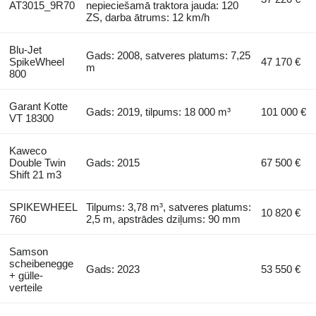
AT3015_9R70
nepieciešamā traktora jauda: 120
ZS, darba ātrums: 12 km/h
Blu-Jet
Gads: 2008, satveres platums: 7,25
SpikeWheel
47 170 €
m
800
Garant Kotte
Gads: 2019, tilpums: 18 000 m³
101 000 €
VT 18300
Kaweco
Double Twin
Gads: 2015
67 500 €
Shift 21 m3
SPIKEWHEEL
Tilpums: 3,78 m³, satveres platums:
10 820 €
760
2,5 m, apstrādes dziļums: 90 mm
Samson
scheibenegge
Gads: 2023
53 550 €
+ gülle-
verteile