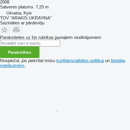
2008
Satveres platums
7,25 m
Ukraina, Kyiv
TOV "ARAKIS UKRAYiNA"
Sazināties ar pārdevēju
Parakstieties uz šis rubrikas jaunajiem sludinājumiem
Parakstīties
Nospiežot, jūs piekrītat mūsu
konfidencialitātes politikai
un
lietotāja
noteikumiem
.