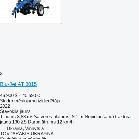
3
Blu-Jet AT 3015
46 900 $
≈ 40 590 €
Sķidro mēslojumu izkliedētājs
2022
Stāvoklis
jauns
Tilpums
3,88 m³
Satveres platums
9,1 m
Nepieciešamā traktora
jauda
130 ZS
Darba ātrums
12 km/h
Ukraina, Vinnytsia
TOV "ARAKIS UKRAYiNA"
Sazināties ar pārdevēju