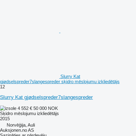
Slurry Kat
gjødselspreder7slangespreder sķidro mēslojumu izkliedētājs
12
Slurry Kat gjødselspreder7slangespreder
4 552 €
50 000 NOK
Sķidro mēslojumu izkliedētājs
2015
Norvēģija, Auli
Auksjonen.no AS
Sazināties ar pārdevēju