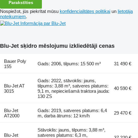
Parakstīties
Nospiežot, jūs piekrītat mūsu
konfidencialitātes politikai
un
lietotāja
noteikumiem
.
Informācija par Blu-Jet
Blu-Jet sķidro mēslojumu izkliedētāji cenas
Bauer Poly
Gads: 2006, tilpums: 15 500 m³
31 490 €
155
Gads: 2022, stāvoklis: jauns,
Blu-Jet AT
tilpums: 3,88 m³, satveres platums:
40 590 €
3015
9,1 m, nepieciešamā traktora jauda:
130 ZS
Blu-Jet
Gads: 2019, satveres platums: 6,4
29 470 €
AT2000
m, darba ātrums: 12 km/h
Stāvoklis: jauns, tilpums: 3,88 m³,
Blu-Jet
satveres platums: 6,3 m,
37 220 €