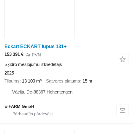
Eckart ECKART lupus 131+
153 391 €
Ar PVN
Sķidro mēslojumu izkliedētājs
2025
Tilpums
13 100 m³
Satveres platums
15 m
Vācija, De-88367 Hohentengen
E-FARM GmbH