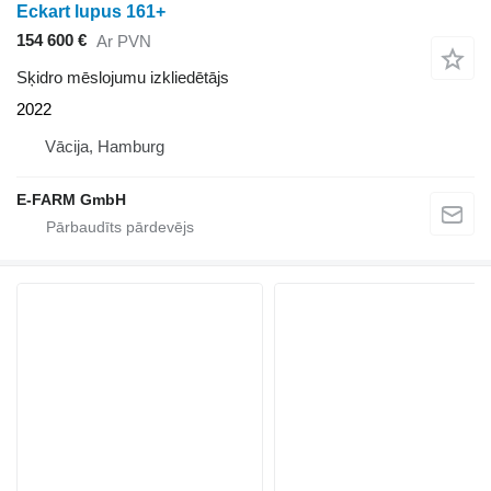
Eckart lupus 161+
154 600 €
Ar PVN
Sķidro mēslojumu izkliedētājs
2022
Vācija, Hamburg
E-FARM GmbH