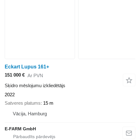
Eckart Lupus 161+
151 000 €
Ar PVN
Sķidro mēslojumu izkliedētājs
2022
Satveres platums
15 m
Vācija, Hamburg
E-FARM GmbH