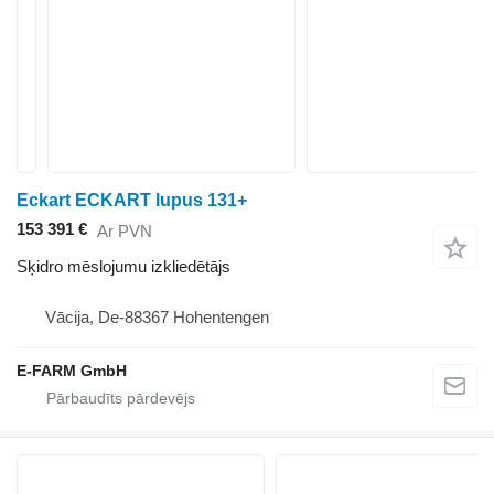
Eckart ECKART lupus 131+
153 391 €
Ar PVN
Sķidro mēslojumu izkliedētājs
Vācija, De-88367 Hohentengen
E-FARM GmbH