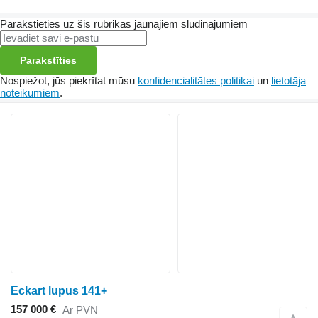
Parakstieties uz šis rubrikas jaunajiem sludinājumiem
Parakstīties
Nospiežot, jūs piekrītat mūsu
konfidencialitātes politikai
un
lietotāja
noteikumiem
.
Eckart lupus 141+
157 000 €
Ar PVN