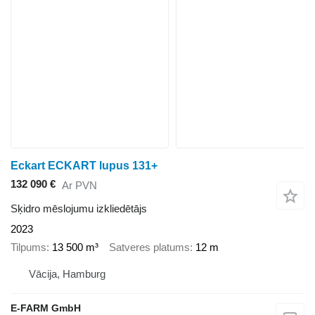
Eckart ECKART lupus 131+
132 090 €
Ar PVN
Sķidro mēslojumu izkliedētājs
2023
Tilpums
13 500 m³
Satveres platums
12 m
Vācija, Hamburg
E-FARM GmbH