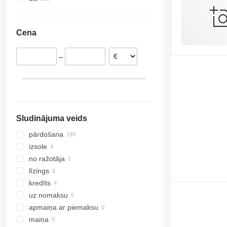
Vācija
Ukraina
Austrija
Cena
Norvēģija
Nīderlande
–
Lietuva
Dānija
Zviedrija
parādīt visu
Sludinājuma veids
pārdošana
izsole
no ražotāja
līzings
kredīts
uz nomaksu
apmaiņa ar piemaksu
maiņa