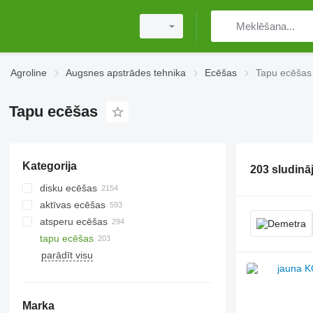
Agroline
Augsnes apstrādes tehnika
Ecēšas
Tapu ecēšas
Tapu ecēšas
Kategorija
203 sludinā
disku ecēšas
aktīvas ecēšas
atsperu ecēšas
tapu ecēšas
parādīt visu
Marka