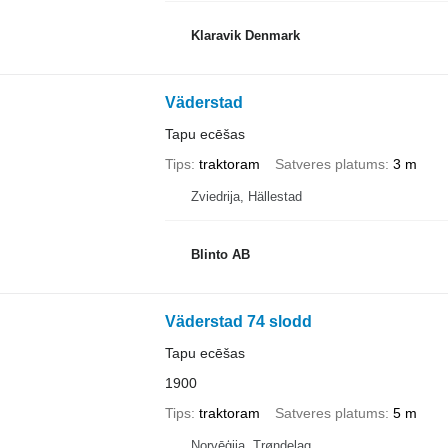
Klaravik Denmark
Väderstad
Tapu ecēšas
Tips
traktoram
Satveres platums
3 m
Zviedrija, Hällestad
Blinto AB
Väderstad 74 slodd
Tapu ecēšas
1900
Tips
traktoram
Satveres platums
5 m
Norvēģija, Trøndelag