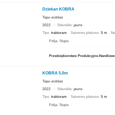
Dziekan KOBRA
Tapu ecēšas
2022
Stāvoklis
jauns
Tips
traktoram
Satveres platums
5 m
Ne
Polija, Słupia
Przedsiębiorstwo Produkcyjno-Handlowe ROLM
KOBRA 5,0m
Tapu ecēšas
2022
Stāvoklis
jauns
Tips
traktoram
Satveres platums
5 m
Polija, Słupia