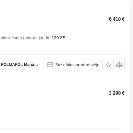
6 410 €
pieciešamā traktora jauda
120 ZS
APOL Marcin Dziekan
Sazināties ar pārdevēju
3 298 €