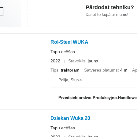
Pārdodat tehniku?
Dariet to kopā ar mums!
Rol-Steel WUKA
Tapu ecēšas
2022
Stāvoklis
jauns
Tips
traktoram
Satveres platums
4 m
Ap
Polija, Słupia
Przedsiębiorstwo Produkcyjno-Handlowe ROLM
Dziekan Wuka 20
Tapu ecēšas