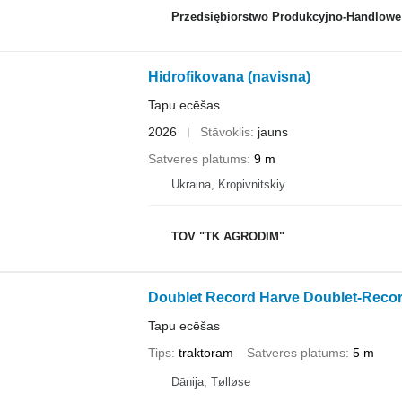
Przedsiębiorstwo Produkcyjno-Handlowe ROLM
Hidrofikovana (navisna)
Tapu ecēšas
2026
Stāvoklis
jauns
Satveres platums
9 m
Ukraina, Kropivnitskiy
TOV "TK AGRODIM"
Doublet Record Harve Doublet-Recor
Tapu ecēšas
Tips
traktoram
Satveres platums
5 m
Dānija, Tølløse