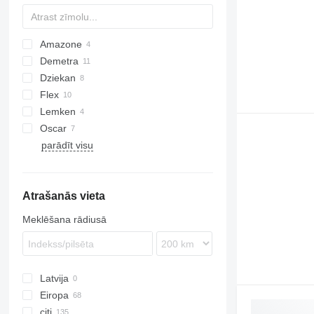
Amazone
Demetra
KE
Dziekan
Flex
Lemken
T series
Cultro
VM
HRB
Oscar
Cura
Zirkon
DC
WDL
parādīt visu
Lion
Atrašanās vieta
Meklēšana rādiusā
Latvija
Eiropa
citi
Polija