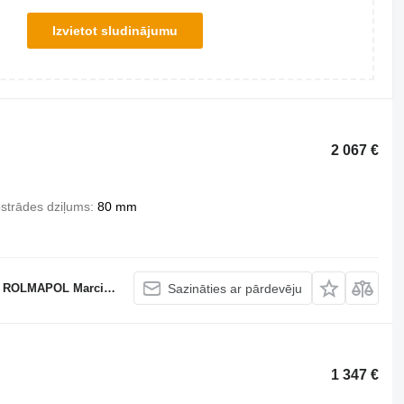
Izvietot sludinājumu
2 067 €
strādes dziļums
80 mm
APOL Marcin Dziekan
Sazināties ar pārdevēju
1 347 €