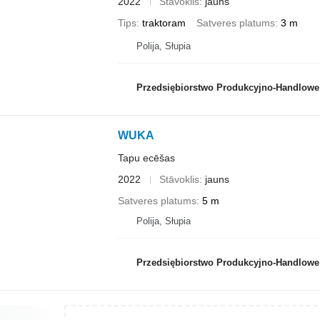
2022
Stāvoklis
jauns
Tips
traktoram
Satveres platums
3 m
Polija, Słupia
Przedsiębiorstwo Produkcyjno-Handlowe ROLM
WUKA
Tapu ecēšas
2022
Stāvoklis
jauns
Satveres platums
5 m
Polija, Słupia
Przedsiębiorstwo Produkcyjno-Handlowe ROLM