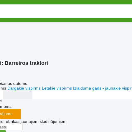
i:
Barreiros traktori
tošanas datums
tums
Dārgākie vispirms
Lētākie vispirms
Izlaiduma gads - jaunākie vispi
?
r mums!
inājumu
šis rubrikas jaunajiem sludinājumiem