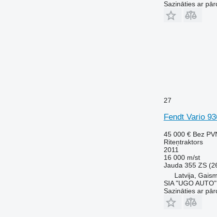
7430
Sazināties ar pār
7600
7700
7710
7720
7730
7800
7810
7820
27
7830
Fendt Vario 93
7920
7930
45 000 €
Bez PV
Riteņtraktors
8100
2011
8200
16 000 m/st
Jauda
355 ZS (2
8220
Latvija, Gais
8230
SIA "UGO AUTO"
8260 R
Sazināties ar pār
8270 R
8285 R