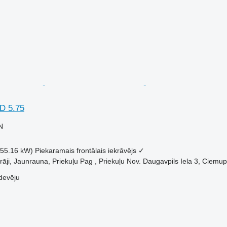
D 5.75
N
(55.16 kW)
Piekaramais frontālais iekrāvējs
✓
arāji, Jaunrauna, Priekuļu Pag , Priekuļu Nov. Daugavpils Iela 3, Ciem
devēju