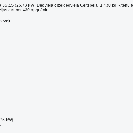
a
35 ZS (25.73 kW)
Degviela
dīzeļdegviela
Celtspēja
1 430 kg
Riteņu 
cijas ātrums
430 apgr./min
devēju
.75 kW)
e