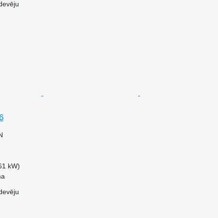
devēju
6
N
61 kW)
ma
devēju