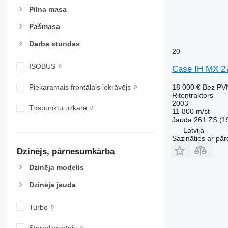
Pilna masa
5055 E
5610
5058 E
5611
Pašmasa
5067 E
5612
Darba stundas
5070 M
5710
20
5075
5711
ISOBUS
Case IH MX 2
5080
5713
5085 M
6140
18 000 €
Bez PV
Piekaramais frontālais iekrāvējs
Riteņtraktors
5090
6180
2003
Trīspunktu uzkare
5100
6190
11 800 m/st
Jauda
261 ZS (1
5105 GN
6260
Latvija
5115
6270
Sazināties ar pār
5210
6290
Dzinējs, pārnesumkārba
5615
6455
Dzinēja modelis
5620
6460
5720
6465
Dzinēja jauda
5820
6475
6090
6480
Turbo
6100
6485
Starpdzesētājs