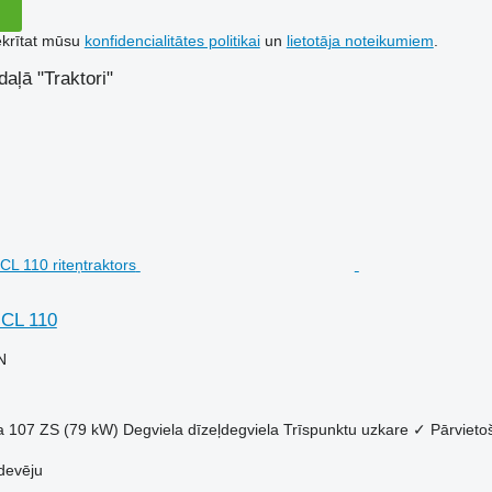
ekrītat mūsu
konfidencialitātes politikai
un
lietotāja noteikumiem
.
daļā "Traktori"
 CL 110
N
a
107 ZS (79 kW)
Degviela
dīzeļdegviela
Trīspunktu uzkare
✓
Pārvieto
devēju