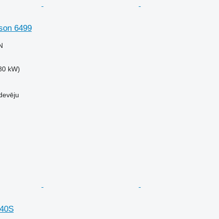
son 6499
N
80 kW)
devēju
240S