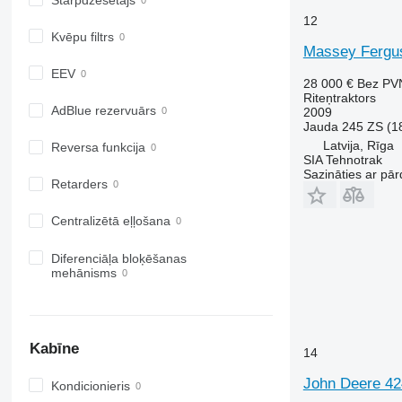
6105
6490
12
6110 B
6495
Kvēpu filtrs
6110 M
6499
Massey Fergu
6110 R
6713
EEV
28 000 €
Bez PV
6115
6715
Riteņtraktors
AdBlue rezervuārs
2009
6120
6716
Jauda
245 ZS (1
6125 M
7475
Latvija, Rīga
Reversa funkcija
6125 R
7480
SIA Tehnotrak
Sazināties ar pār
6130
7616
Retarders
6135
7618
6140
7619
Centralizētā eļļošana
6145
7620
Diferenciāļa bloķēšanas
6150 M
7624
mehānisms
6150 R
7626
6155
7716
6170
7718
Kabīne
6175
7719
14
6190
7720
John Deere 4
Kondicionieris
6195 M
7722