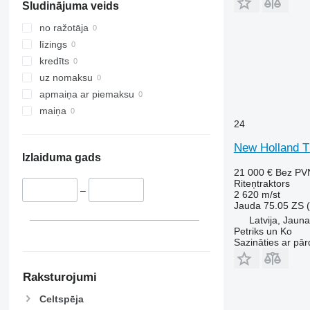
Sludinājuma veids
International
3025
550
JX
3036 E
575
no ražotāja
Luxxum
3038 E
590
līzings
MX
3040
675
kredīts
MXM
3045 R
690
uz nomaksu
MXU
3046 R
698
apmaiņa ar piemaksu
Magnum
3050
3060
maiņa
24
Maxxum
3140
3080
Optum
3320
3085
New Holland T
Izlaiduma gads
Puma
3340
3640
21 000 €
Bez PV
Quadtrac
3350
4235
Riteņtraktors
–
Quantum
3640
4255
2 620 m/st
Jauda
75.05 ZS 
STX
3720
4345
Latvija, Jaun
Steiger
4052 R
4708
Petriks un Ko
Sazināties ar pār
Vestrum
4066
5435
4430
5445
4520
5455
Raksturojumi
4650
5460
Celtspēja
5050 E
5465