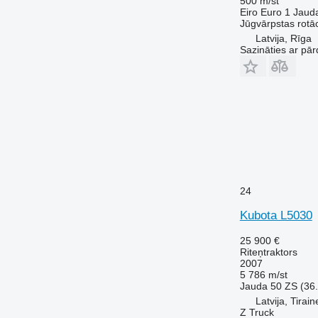
500 m/st
Eiro
Euro 1
Jaud
6630
Jūgvārpstas rotā
6800
Latvija, Rīga
Sazināties ar pār
6810
6820
6830
6900
6910
6920
6930
7200
7215 R
24
7230 R
Kubota L5030
7250
7260 R
25 900 €
Riteņtraktors
7270 R
2007
7280 R
5 786 m/st
Jauda
50 ZS (36
7290 R
Latvija, Tirain
7310 R
Z Truck