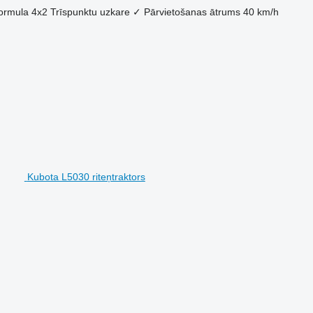
formula
4x2
Trīspunktu uzkare
✓
Pārvietošanas ātrums
40 km/h
Kubota L5030 riteņtraktors