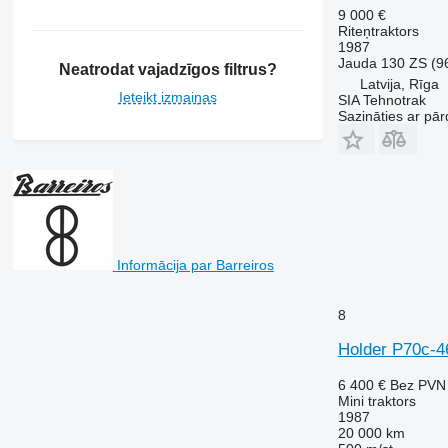
6195 R
7724
9 000 €
Riteņtraktors
6200
7726
1987
6210
8220
Jauda
130 ZS (9
Neatrodat vajadzīgos filtrus?
Latvija, Rīga
6215
8240
Ieteikt izmaiņas
SIA Tehnotrak
6220
8250
Sazināties ar pār
6230
8650
6250
8660
6300
8670
6310
8690
6320
8727
6330
8732
Informācija par Barreiros
6410
8737
6430 Premium
8740
8
6510
Holder P70c-4
6520
6530
6 400 €
Bez PVN
6600
Mini traktors
1987
6610
20 000 km
6620