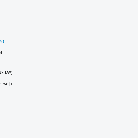
70
N
92 kW)
devēju