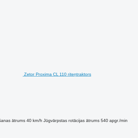
Zetor Proxima CL 110 riteņtraktors
šanas ātrums
40 km/h
Jūgvārpstas rotācijas ātrums
540 apgr./min