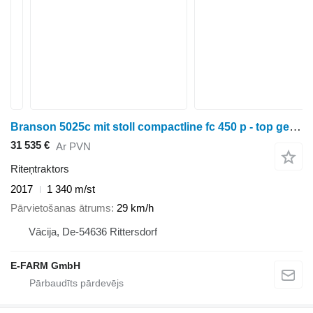
Branson 5025c mit stoll compactline fc 450 p - top gepflegt -
31 535 €
Ar PVN
Riteņtraktors
2017
1 340 m/st
Pārvietošanas ātrums
29 km/h
Vācija, De-54636 Rittersdorf
E-FARM GmbH