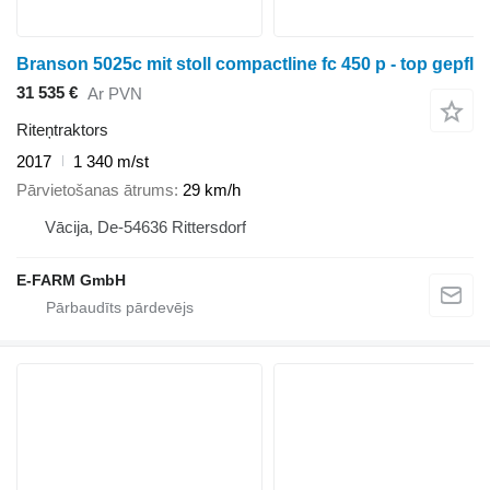
Branson 5025c mit stoll compactline fc 450 p - top gepfl
31 535 €
Ar PVN
Riteņtraktors
2017
1 340 m/st
Pārvietošanas ātrums
29 km/h
Vācija, De-54636 Rittersdorf
E-FARM GmbH