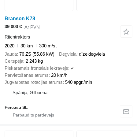
Branson K78
39 000 €
Ar PVN
Riteņtraktors
2020
30 km
300 m/st
Jauda
76 ZS (55.86 kW)
Degviela
dīzeļdegviela
Celtspēja
2 243 kg
Piekaramais frontālais iekrāvējs
✓
Pārvietošanas ātrums
20 km/h
Jūgvārpstas rotācijas ātrums
540 apgr./min
Spānija, Gilbuena
Fercasa SL