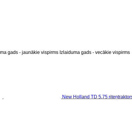
uma gads - jaunākie vispirms
Izlaiduma gads - vecākie vispirms
New Holland TD 5.75 riteņtraktor