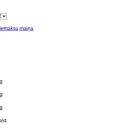
piemaksu
maiņa
g
g
g
/st