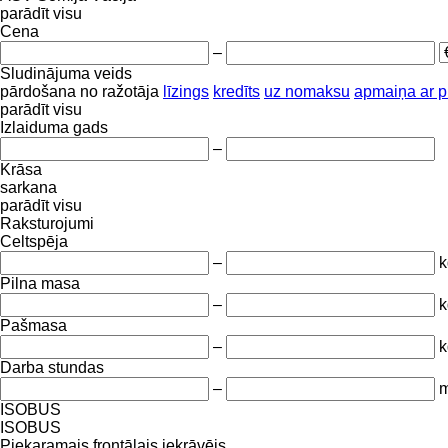
parādīt visu
Cena
–
Sludinājuma veids
pārdošana
no ražotāja
līzings
kredīts
uz nomaksu
apmaiņa ar 
parādīt visu
Izlaiduma gads
–
Krāsa
sarkana
parādīt visu
Raksturojumi
Celtspēja
–
k
Pilna masa
–
k
Pašmasa
–
k
Darba stundas
–
m
ISOBUS
ISOBUS
Piekaramais frontālais iekrāvējs