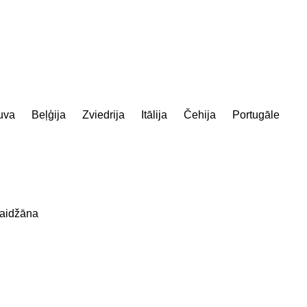
uva
Beļģija
Zviedrija
Itālija
Čehija
Portugāle
aidžāna