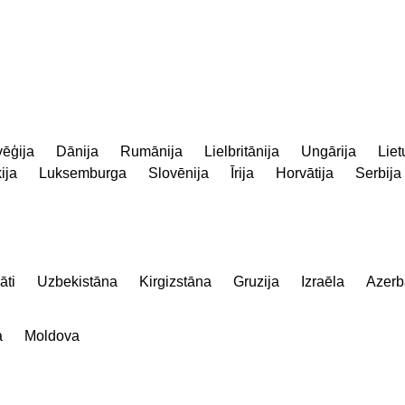
ēģija
Dānija
Rumānija
Lielbritānija
Ungārija
Liet
ija
Luksemburga
Slovēnija
Īrija
Horvātija
Serbija
āti
Uzbekistāna
Kirgizstāna
Gruzija
Izraēla
Azerb
a
Moldova