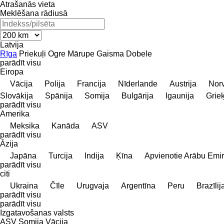
Atrašanās vieta
Meklēšana rādiusā
Latvija
Rīga
Priekuļi
Ogre
Mārupe
Gaisma
Dobele
parādīt visu
Eiropa
Vācija
Polija
Francija
Nīderlande
Austrija
Norv
Slovākija
Spānija
Somija
Bulgārija
Igaunija
Grieķ
parādīt visu
Amerika
Meksika
Kanāda
ASV
parādīt visu
Āzija
Japāna
Turcija
Indija
Ķīna
Apvienotie Arābu Emir
parādīt visu
citi
Ukraina
Čīle
Urugvaja
Argentīna
Peru
Brazīlij
parādīt visu
parādīt visu
Izgatavošanas valsts
ASV
Somija
Vācija