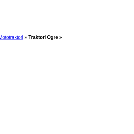
Mototraktori
»
Traktori Ogre
»