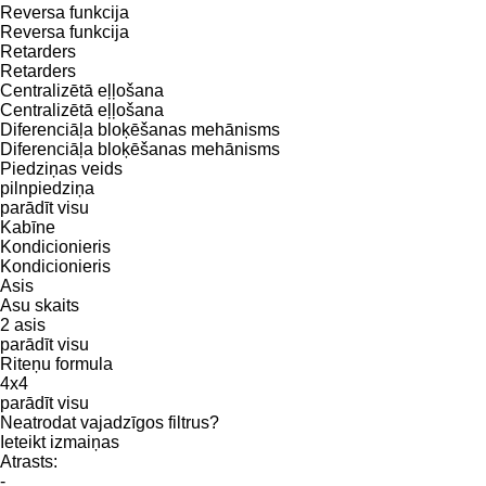
Reversa funkcija
Reversa funkcija
Retarders
Retarders
Centralizētā eļļošana
Centralizētā eļļošana
Diferenciāļa bloķēšanas mehānisms
Diferenciāļa bloķēšanas mehānisms
Piedziņas veids
pilnpiedziņa
parādīt visu
Kabīne
Kondicionieris
Kondicionieris
Asis
Asu skaits
2 asis
parādīt visu
Riteņu formula
4x4
parādīt visu
Neatrodat vajadzīgos filtrus?
Ieteikt izmaiņas
Atrasts:
-