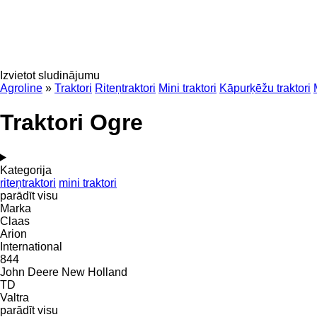
Izvietot sludinājumu
Agroline
»
Traktori
Riteņtraktori
Mini traktori
Kāpurķēžu traktori
Traktori Ogre
Kategorija
riteņtraktori
mini traktori
parādīt visu
Marka
Claas
Arion
International
844
John Deere
New Holland
TD
Valtra
parādīt visu