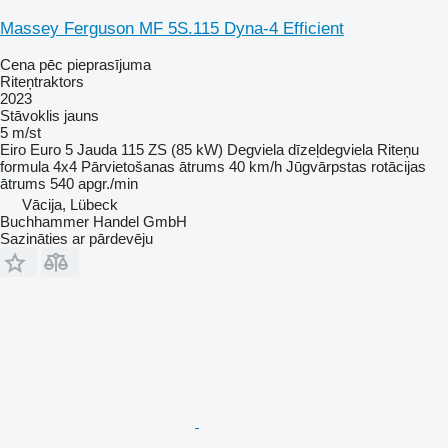
Massey Ferguson MF 5S.115 Dyna-4 Efficient
Cena pēc pieprasījuma
Riteņtraktors
2023
Stāvoklis
jauns
5 m/st
Eiro
Euro 5
Jauda
115 ZS (85 kW)
Degviela
dīzeļdegviela
Riteņu
formula
4x4
Pārvietošanas ātrums
40 km/h
Jūgvārpstas rotācijas
ātrums
540 apgr./min
Vācija, Lübeck
Buchhammer Handel GmbH
Sazināties ar pārdevēju