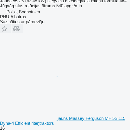
Jauda
85 ZS (62.48 kW)
Degviela
dīzeļdegviela
Riteņu formula
4x4
Jūgvārpstas rotācijas ātrums
540 apgr./min
Polija, Bochotnica
PHU.Albatros
Sazināties ar pārdevēju
jauns Massey Ferguson MF 5S.115
Dyna-4 Efficient riteņtraktors
16