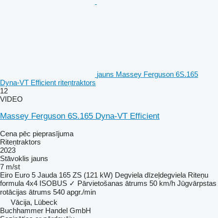
jauns Massey Ferguson 6S.165
Dyna-VT Efficient riteņtraktors
12
VIDEO
Massey Ferguson 6S.165 Dyna-VT Efficient
Cena pēc pieprasījuma
Riteņtraktors
2023
Stāvoklis
jauns
7 m/st
Eiro
Euro 5
Jauda
165 ZS (121 kW)
Degviela
dīzeļdegviela
Riteņu
formula
4x4
ISOBUS
✓
Pārvietošanas ātrums
50 km/h
Jūgvārpstas
rotācijas ātrums
540 apgr./min
Vācija, Lübeck
Buchhammer Handel GmbH