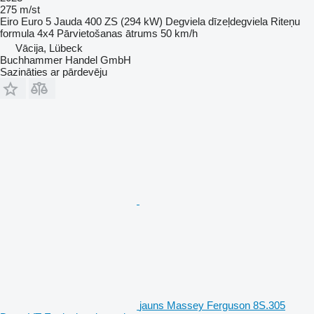
275 m/st
Eiro
Euro 5
Jauda
400 ZS (294 kW)
Degviela
dīzeļdegviela
Riteņu
formula
4x4
Pārvietošanas ātrums
50 km/h
Vācija, Lübeck
Buchhammer Handel GmbH
Sazināties ar pārdevēju
jauns Massey Ferguson 8S.305