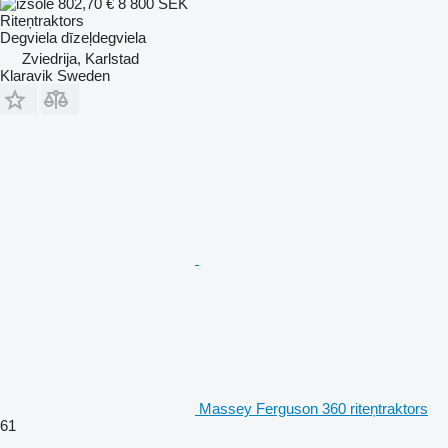
802,70 €
8 800 SEK
Riteņtraktors
Degviela
dīzeļdegviela
Zviedrija, Karlstad
Klaravik Sweden
Massey Ferguson 360 riteņtraktors
61