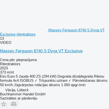
Massey Ferguson 8740 S Dyna VT
Exclusive riteņtraktors
13
VIDEO
Massey Ferguson 8740 S Dyna VT Exclusive
Cena pēc pieprasījuma
Riteņtraktors
2023
373 m/st
Eiro
Euro 5
Jauda
400 ZS (294 kW)
Degviela
dīzeļdegviela
Riteņu
formula
4x4
ISOBUS
✓
Trīspunktu uzkare
✓
Pārvietošanas ātrums
50 km/h
Jūgvārpstas rotācijas ātrums
1 000 apgr./min
Vācija, Lübeck
Buchhammer Handel GmbH
Sazināties ar pārdevēju