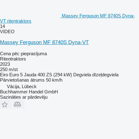
Massey Ferguson MF 8740S Dyna-
VT riteņtraktors
14
VIDEO
Massey Ferguson MF 8740S Dyna-VT
Cena pēc pieprasījuma
Riteņtraktors
2023
250 m/st
Eiro
Euro 5
Jauda
400 ZS (294 kW)
Degviela
dīzeļdegviela
Pārvietošanas ātrums
50 km/h
Vācija, Lübeck
Buchhammer Handel GmbH
Sazināties ar pārdevēju