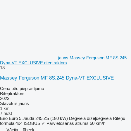
jauns Massey Ferguson MF 8S.245
Dyna-VT EXCLUSIVE riteņtraktors
18
Massey Ferguson MF 8S.245 Dyna-VT EXCLUSIVE
Cena pēc pieprasījuma
Riteņtraktors
2023
Stāvoklis
jauns
1 km
7 m/st
Eiro
Euro 5
Jauda
245 ZS (180 kW)
Degviela
dīzeļdegviela
Riteņu
formula
4x4
ISOBUS
✓
Pārvietošanas ātrums
50 km/h
Vācija, Lübeck