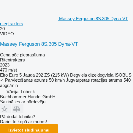
Massey Ferguson 8S.305 Dyna-VT
riteņtraktors
20
VIDEO
Massey Ferguson 8S.305 Dyna-VT
Cena pēc pieprasījuma
Riteņtraktors
2023
470 m/st
Eiro
Euro 5
Jauda
292 ZS (215 kW)
Degviela
dīzeļdegviela
ISOBUS
✓
Pārvietošanas ātrums
50 km/h
Jūgvārpstas rotācijas ātrums
540
apgr./min
Vācija, Lübeck
Buchhammer Handel GmbH
Sazināties ar pārdevēju
Pārdodat tehniku?
Dariet to kopā ar mums!
Izvietot sludinājumu