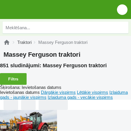
Traktori
Massey Ferguson traktori
Massey Ferguson traktori
851 sludinājumi:
Massey Ferguson traktori
Filtrs
Šķirošana
:
Ievietošanas datums
Ievietošanas datums
Dārgākie vispirms
Lētākie vispirms
Izlaiduma
gads - jaunākie vispirms
Izlaiduma gads - vecākie vispirms