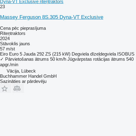
Dyna-VT Exclusive riteņtraktors
23
Massey Ferguson 8S.305 Dyna-VT Exclusive
Cena pēc pieprasījuma
Riteņtraktors
2024
Stāvoklis
jauns
57 m/st
Eiro
Euro 5
Jauda
292 ZS (215 kW)
Degviela
dīzeļdegviela
ISOBUS
✓
Pārvietošanas ātrums
50 km/h
Jūgvārpstas rotācijas ātrums
540
apgr./min
Vācija, Lübeck
Buchhammer Handel GmbH
Sazināties ar pārdevēju