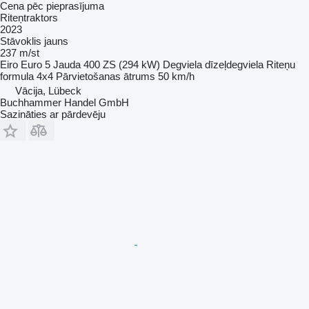
Cena pēc pieprasījuma
Riteņtraktors
2023
Stāvoklis
jauns
237 m/st
Eiro
Euro 5
Jauda
400 ZS (294 kW)
Degviela
dīzeļdegviela
Riteņu
formula
4x4
Pārvietošanas ātrums
50 km/h
Vācija, Lübeck
Buchhammer Handel GmbH
Sazināties ar pārdevēju