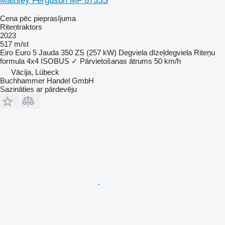
Massey Ferguson MF 8735S
Cena pēc pieprasījuma
Riteņtraktors
2023
517 m/st
Eiro
Euro 5
Jauda
350 ZS (257 kW)
Degviela
dīzeļdegviela
Riteņu
formula
4x4
ISOBUS
✓
Pārvietošanas ātrums
50 km/h
Vācija, Lübeck
Buchhammer Handel GmbH
Sazināties ar pārdevēju