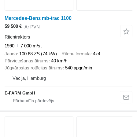
Mercedes-Benz mb-trac 1100
59 500 €
Ar PVN
Riteņtraktors
1990
7 000 m/st
Jauda
100.68 ZS (74 kW)
Riteņu formula
4x4
Pārvietošanas ātrums
40 km/h
Jūgvārpstas rotācijas ātrums
540 apgr./min
Vācija, Hamburg
E-FARM GmbH