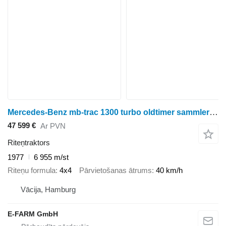
Mercedes-Benz mb-trac 1300 turbo oldtimer sammlerstück
47 599 €
Ar PVN
Riteņtraktors
1977
6 955 m/st
Riteņu formula
4x4
Pārvietošanas ātrums
40 km/h
Vācija, Hamburg
E-FARM GmbH