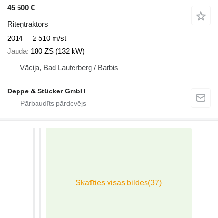
45 500 €
Riteņtraktors
2014
2 510 m/st
Jauda
180 ZS (132 kW)
Vācija, Bad Lauterberg / Barbis
Deppe & Stücker GmbH