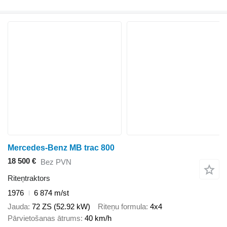
Mercedes-Benz MB trac 800
18 500 €
Bez PVN
Riteņtraktors
1976
6 874 m/st
Jauda
72 ZS (52.92 kW)
Riteņu formula
4x4
Pārvietošanas ātrums
40 km/h