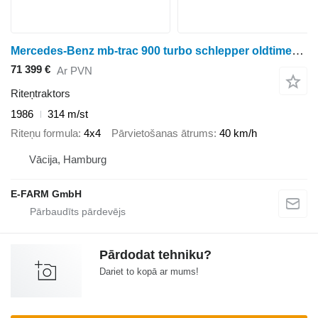
Mercedes-Benz mb-trac 900 turbo schlepper oldtimer traktor
71 399 €
Ar PVN
Riteņtraktors
1986
314 m/st
Riteņu formula
4x4
Pārvietošanas ātrums
40 km/h
Vācija, Hamburg
E-FARM GmbH
Pārdodat tehniku?
Dariet to kopā ar mums!