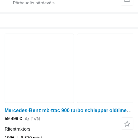
Mercedes-Benz mb-trac 900 turbo schlepper oldtimer traktor
59 499 €
Ar PVN
Riteņtraktors
1986
9 570 m/st