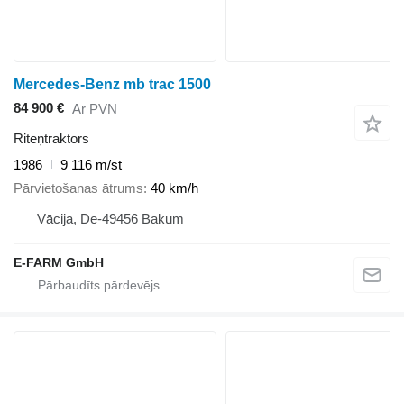
Mercedes-Benz mb trac 1500
84 900 €
Ar PVN
Riteņtraktors
1986
9 116 m/st
Pārvietošanas ātrums
40 km/h
Vācija, De-49456 Bakum
E-FARM GmbH