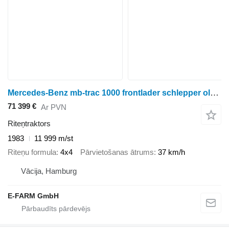
Mercedes-Benz mb-trac 1000 frontlader schlepper oldtimer
71 399 €
Ar PVN
Riteņtraktors
1983
11 999 m/st
Riteņu formula
4x4
Pārvietošanas ātrums
37 km/h
Vācija, Hamburg
E-FARM GmbH