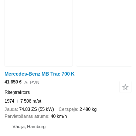
Mercedes-Benz MB Trac 700 K
41 650 €
Ar PVN
Riteņtraktors
1974
7 506 m/st
Jauda
74.83 ZS (55 kW)
Celtspēja
2 480 kg
Pārvietošanas ātrums
40 km/h
Vācija, Hamburg