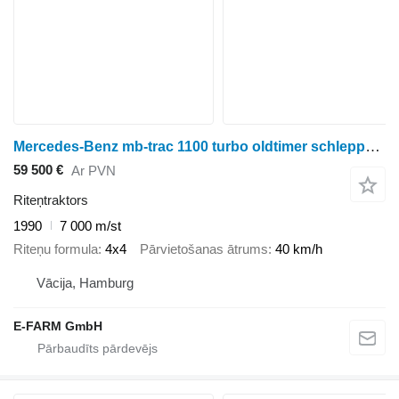
Mercedes-Benz mb-trac 1100 turbo oldtimer schlepper om366
59 500 €
Ar PVN
Riteņtraktors
1990
7 000 m/st
Riteņu formula
4x4
Pārvietošanas ātrums
40 km/h
Vācija, Hamburg
E-FARM GmbH