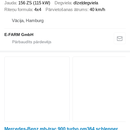
Jauda
156 ZS (115 kW)
Degviela
dīzeļdegviela
Riteņu formula
4x4
Pārvietošanas ātrums
40 km/h
Vācija, Hamburg
E-FARM GmbH
Mercedes-Benz mb-trac 900 turbo om364 schlepper oldtimer tüv neu