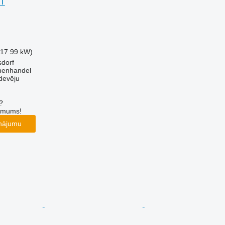
ST
(17.99 kW)
sdorf
nenhandel
devēju
?
r mums!
inājumu