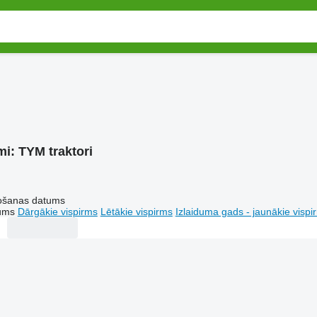
mi:
TYM traktori
tošanas datums
tums
Dārgākie vispirms
Lētākie vispirms
Izlaiduma gads - jaunākie vispi