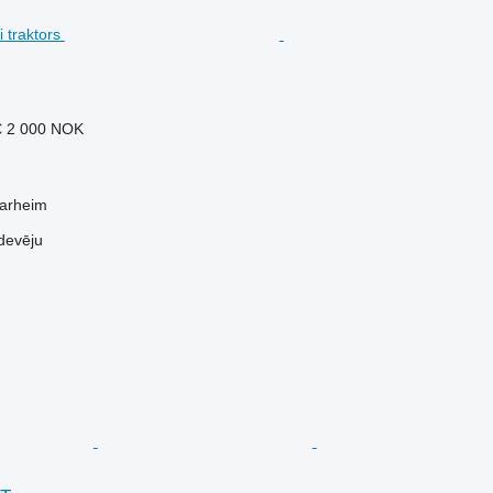
€
2 000 NOK
garheim
devēju