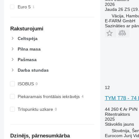
5620
6460
2026
Euro 5
Jauda
26 ZS (19
5720
6465
Vācija, Hamb
5820
6475
E-FARM GmbH
6090
6480
Sazināties ar pār
Raksturojumi
6100
6485
Celtspēja
6105
6490
6110 B
6495
Pilna masa
6110 M
6499
Pašmasa
6110 R
6713
6115
6715
Darba stundas
6120
6716
ISOBUS
6125 M
7475
12
6125 R
7480
Piekaramais frontālais iekrāvējs
TYM T78 - 74 
6130
7616
6135
7618
44 260 €
Ar PVN
Trīspunktu uzkare
Riteņtraktors
6140
7619
2025
6145
7620
Stāvoklis
jauns
6150 M
7624
Slovēnija, Šen
Dzinējs, pārnesumkārba
Eurocom Jurij Vid
6150 R
7626