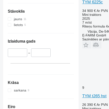
Steiger
4052 R
4345
TYM 6225c
Vestrum
4066
4708
34 900 €
Ar PVN
Stāvoklis
4430
5435
Mini traktors
4520
5445
2025
jauns
7 m/st
4650
5455
lietots
Riteņu formula
4
5050 E
5460
Vācija, De-54
E-FARM GmbH
5055 E
5465
Sazināties ar pār
5058 E
5610
Izlaiduma gads
5067 E
5611
5070 M
5612
–
5075
5710
5080
5711
5085 M
5713
5090
6180
5100
6190
Krāsa
9
5105 GN
6260
sarkana
5115
6270
TYM t265 hst
5210
6290
26 390 €
Ar PVN
5615
6455
Eiro
Mini traktors