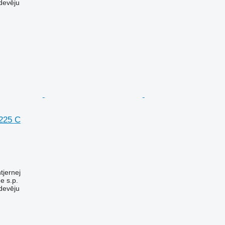
devēju
225 C
tjernej
e s.p.
devēju