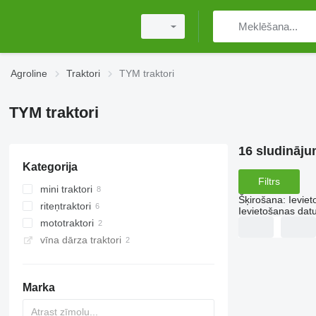
Agroline
Traktori
TYM traktori
TYM traktori
16 sludināju
Kategorija
Filtrs
mini traktori
Šķirošana
:
Ievie
riteņtraktori
Ievietošanas da
mototraktori
vīna dārza traktori
Marka