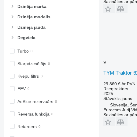
Sazināties ar pār
6155
7716
Dzinēja marka
6170
7718
Dzinēja modelis
6175
7719
Dzinēja jauda
6190
7720
6195 M
7722
Degviela
6195 R
7724
6200
7726
Turbo
6210
8220
9
Starpdzesētājs
6215
8240
6220
8250
TYM Traktor 6
Kvēpu filtrs
6230
8650
29 860 €
Ar PVN
6250
8660
Riteņtraktors
EEV
6300
8670
2025
Stāvoklis
jauns
6310
8690
AdBlue rezervuārs
Slovēnija, Šen
6320
8727
Eurocom Jurij Vid
Reversa funkcija
Sazināties ar pār
6330
8732
6410
8737
Retarders
6430 Premium
8740