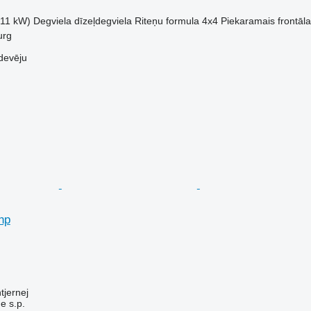
.11 kW)
Degviela
dīzeļdegviela
Riteņu formula
4x4
Piekaramais frontāla
urg
devēju
hp
tjernej
e s.p.