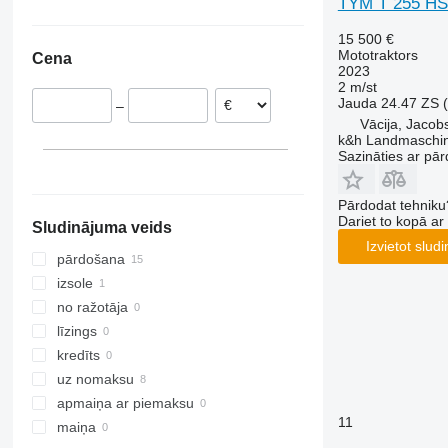
TYM T 255 H
Vācija
Ukraina
7220
TW
2130
285
TS
15 500 €
Norvēģija
7240
2140
290
TVT
Mototraktors
Cena
CS
2520
362
2023
2 m/st
CVX
2650
375
Jauda
24.47 ZS 
–
Farmall
2850
390
Vācija, Jacob
International
3025
399
k&h Landmaschi
Sazināties ar pār
JX
3036 E
550
Luxxum
3038 E
575
Pārdodat tehniku
MX
3040
590
Dariet to kopā a
Sludinājuma veids
MXM
3045 R
675
Izvietot slud
MXU
3046 R
690
pārdošana
Magnum
3050
698
izsole
Maxxum
3140
3060
no ražotāja
Optum
3320
3080
līzings
Puma
3340
3085
kredīts
Quadtrac
3350
3640
uz nomaksu
Quantum
3640
4235
apmaiņa ar piemaksu
11
STX
3720
4255
maiņa