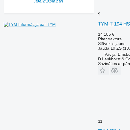
Ieteikt izmaiņas
7260 R
7270 R
9
7280 R
TYM T 194 H
7290 R
Informācija par TYM
7310 R
14 185 €
7430
Riteņtraktors
Stāvoklis
jauns
7600
Jauda
19 ZS (13
7700
Vācija, Emsb
7710
D.Lankhorst & C
Sazināties ar pār
7720
7730
7800
7810
7820
7830
7920
7930
8100
11
8200