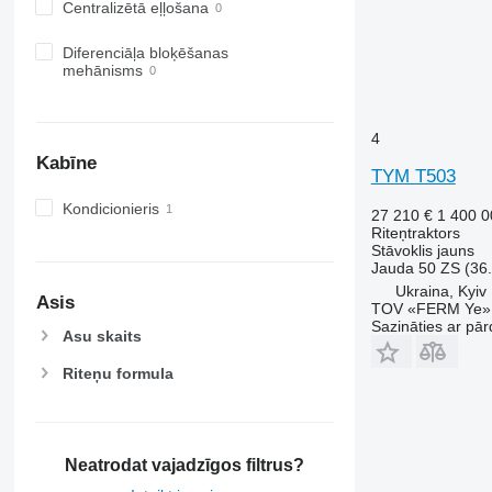
6510
Centralizētā eļļošana
6520
Diferenciāļa bloķēšanas
6530
mehānisms
6600
6610
6620
4
6630
Kabīne
TYM T503
6800
Kondicionieris
6810
27 210 €
1 400 
Riteņtraktors
6820
Stāvoklis
jauns
6830
Jauda
50 ZS (36
Ukraina, Kyiv
6900
Asis
TOV «FERM Ye»
6910
Sazināties ar pār
Asu skaits
6920
6930
Riteņu formula
7200
7215 R
7230 R
Neatrodat vajadzīgos filtrus?
7250