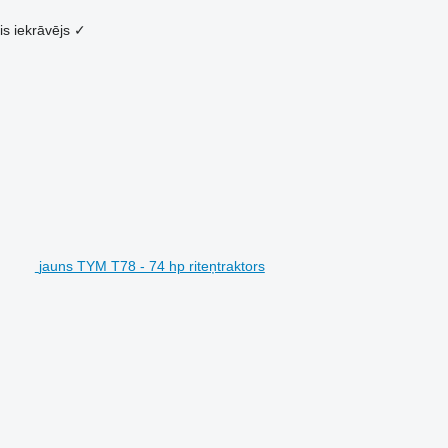
is iekrāvējs
✓
jauns TYM T78 - 74 hp riteņtraktors