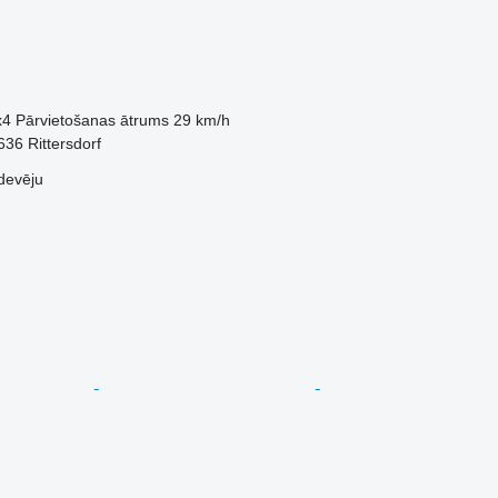
x4
Pārvietošanas ātrums
29 km/h
636 Rittersdorf
devēju