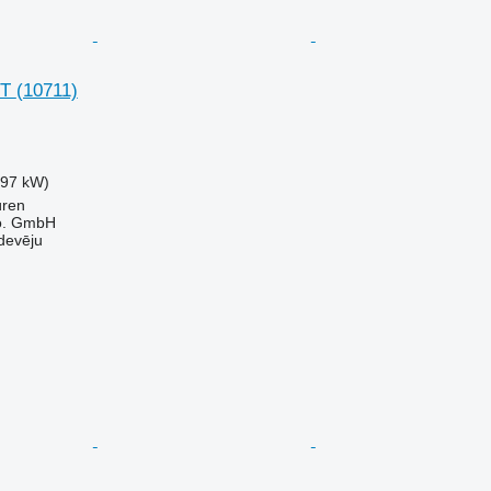
ST
(10711)
.97 kW)
üren
o. GmbH
devēju