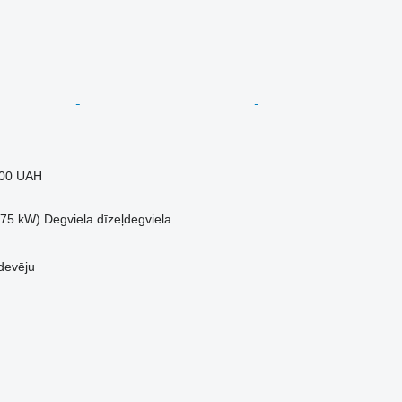
000 UAH
.75 kW)
Degviela
dīzeļdegviela
devēju