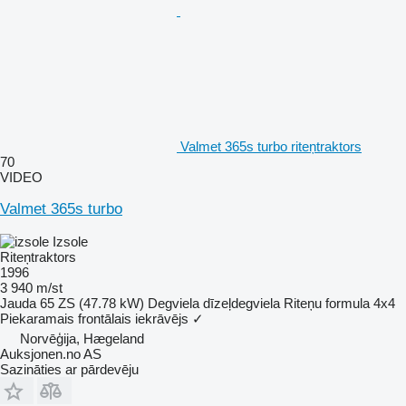
Valmet 365s turbo riteņtraktors
70
VIDEO
Valmet 365s turbo
Izsole
Riteņtraktors
1996
3 940 m/st
Jauda
65 ZS (47.78 kW)
Degviela
dīzeļdegviela
Riteņu formula
4x4
Piekaramais frontālais iekrāvējs
✓
Norvēģija, Hægeland
Auksjonen.no AS
Sazināties ar pārdevēju