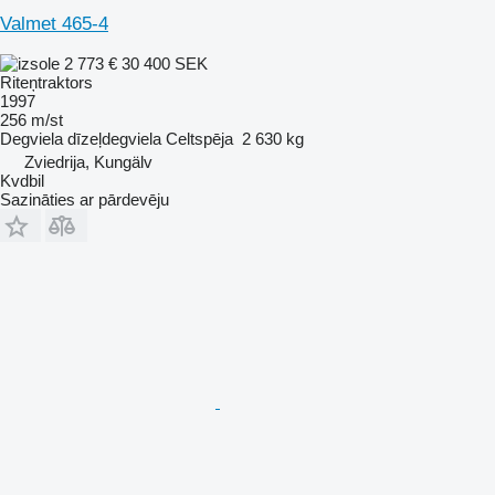
Valmet 465-4
2 773 €
30 400 SEK
Riteņtraktors
1997
256 m/st
Degviela
dīzeļdegviela
Celtspēja
2 630 kg
Zviedrija, Kungälv
Kvdbil
Sazināties ar pārdevēju