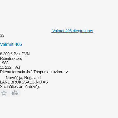
Valmet 405 riteņtraktors
33
Valmet 405
8 300 €
Bez PVN
Riteņtraktors
1988
11 212 m/st
Riteņu formula
4x2
Trīspunktu uzkare
✓
Norvēģija, Rogaland
LANDBRUKSSALG.NO AS
Sazināties ar pārdevēju