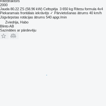
Riteņtraktors
2000
Jauda
80.22 ZS (58.96 kW)
Celtspēja
3 650 kg
Riteņu formula
4x4
Piekaramais frontālais iekrāvējs
✓
Pārvietošanas ātrums
40 km/h
Jūgvārpstas rotācijas ātrums
540 apgr./min
Zviedrija, Habo
Blinto AB
Sazināties ar pārdevēju