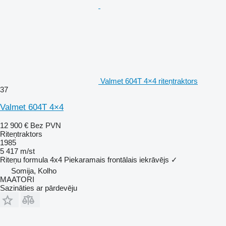
Valmet 604T 4×4 riteņtraktors
37
Valmet 604T 4×4
12 900 €
Bez PVN
Riteņtraktors
1985
5 417 m/st
Riteņu formula
4x4
Piekaramais frontālais iekrāvējs
✓
Somija, Kolho
MAATORI
Sazināties ar pārdevēju