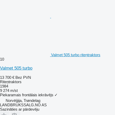
Valmet 505 turbo riteņtraktors
10
Valmet 505 turbo
13 700 €
Bez PVN
Riteņtraktors
1984
9 274 m/st
Piekaramais frontālais iekrāvējs
✓
Norvēģija, Trøndelag
LANDBRUKSSALG.NO AS
Sazināties ar pārdevēju