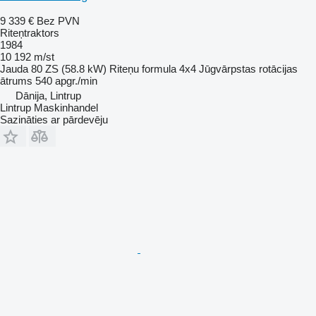
9 339 €
Bez PVN
Riteņtraktors
1984
10 192 m/st
Jauda
80 ZS (58.8 kW)
Riteņu formula
4x4
Jūgvārpstas rotācijas
ātrums
540 apgr./min
Dānija, Lintrup
Lintrup Maskinhandel
Sazināties ar pārdevēju