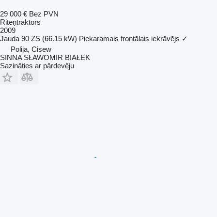
29 000 €
Bez PVN
Riteņtraktors
2009
Jauda
90 ZS (66.15 kW)
Piekaramais frontālais iekrāvējs
✓
Polija, Cisew
SINNA SŁAWOMIR BIAŁEK
Sazināties ar pārdevēju