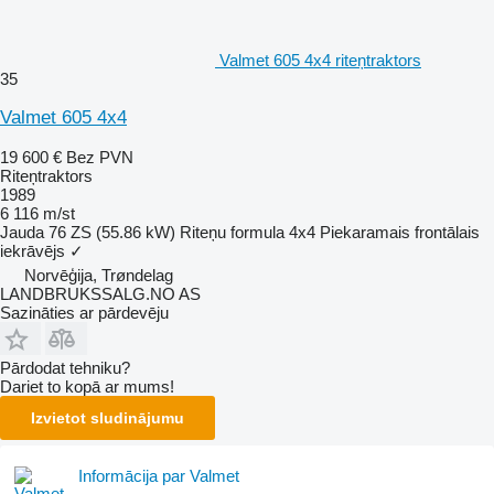
Valmet 605 4x4 riteņtraktors
35
Valmet 605 4x4
19 600 €
Bez PVN
Riteņtraktors
1989
6 116 m/st
Jauda
76 ZS (55.86 kW)
Riteņu formula
4x4
Piekaramais frontālais
iekrāvējs
✓
Norvēģija, Trøndelag
LANDBRUKSSALG.NO AS
Sazināties ar pārdevēju
Pārdodat tehniku?
Dariet to kopā ar mums!
Izvietot sludinājumu
Informācija par Valmet