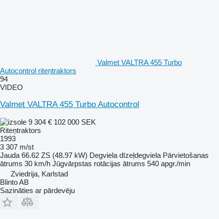
Valmet VALTRA 455 Turbo
Autocontrol riteņtraktors
94
VIDEO
Valmet VALTRA 455 Turbo Autocontrol
9 304 €
102 000 SEK
Riteņtraktors
1993
3 307 m/st
Jauda
66.62 ZS (48.97 kW)
Degviela
dīzeļdegviela
Pārvietošanas
ātrums
30 km/h
Jūgvārpstas rotācijas ātrums
540 apgr./min
Zviedrija, Karlstad
Blinto AB
Sazināties ar pārdevēju