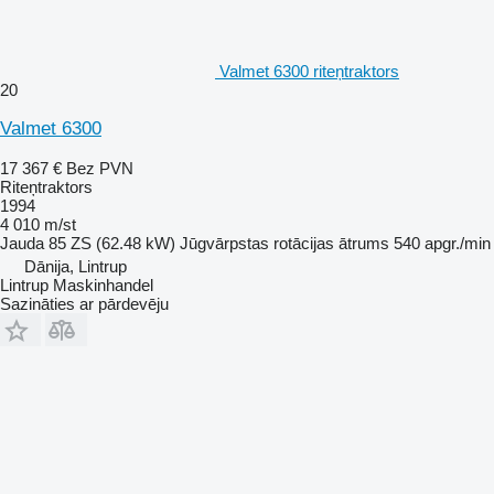
Valmet 6300 riteņtraktors
20
Valmet 6300
17 367 €
Bez PVN
Riteņtraktors
1994
4 010 m/st
Jauda
85 ZS (62.48 kW)
Jūgvārpstas rotācijas ātrums
540 apgr./min
Dānija, Lintrup
Lintrup Maskinhandel
Sazināties ar pārdevēju