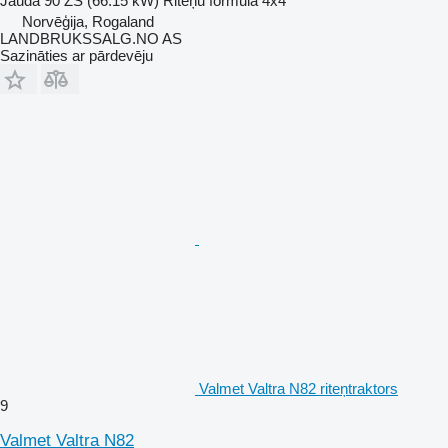
Jauda
90 ZS (66.15 kW)
Riteņu formula
4x4
Norvēģija, Rogaland
LANDBRUKSSALG.NO AS
Sazināties ar pārdevēju
Valmet Valtra N82 riteņtraktors
9
Valmet Valtra N82