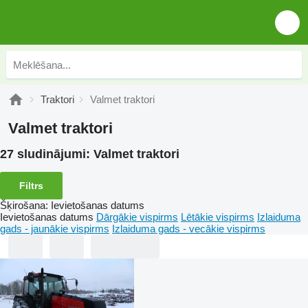
Traktori
Valmet traktori
Valmet traktori
27 sludinājumi:
Valmet traktori
Filtrs
Šķirošana
:
Ievietošanas datums
Ievietošanas datums
Dārgākie vispirms
Lētākie vispirms
Izlaiduma
gads - jaunākie vispirms
Izlaiduma gads - vecākie vispirms