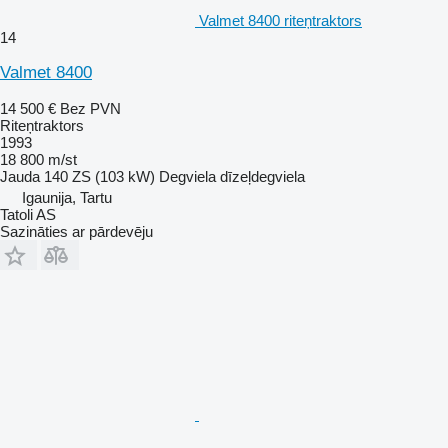
Valmet 8400 riteņtraktors
14
Valmet 8400
14 500 €
Bez PVN
Riteņtraktors
1993
18 800 m/st
Jauda
140 ZS (103 kW)
Degviela
dīzeļdegviela
Igaunija, Tartu
Tatoli AS
Sazināties ar pārdevēju