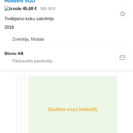
Hultdins SGIJ
45,68 €
500 SEK
Treilējamo koku satvērējs
2016
Zviedrija, Motala
Blinto AB