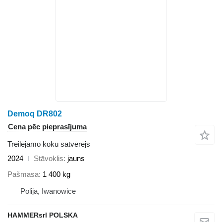
Demoq DR802
Cena pēc pieprasījuma
Treilējamo koku satvērējs
2024
Stāvoklis
jauns
Pašmasa
1 400 kg
Polija, Iwanowice
HAMMERsrl POLSKA