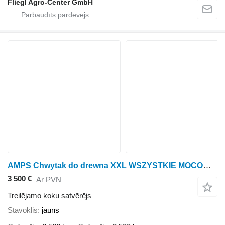
Fliegl Agro-Center GmbH
AMPS Chwytak do drewna XXL WSZYSTKIE MOCOWANIA
3 500 €
Ar PVN
Treilējamo koku satvērējs
Stāvoklis
jauns