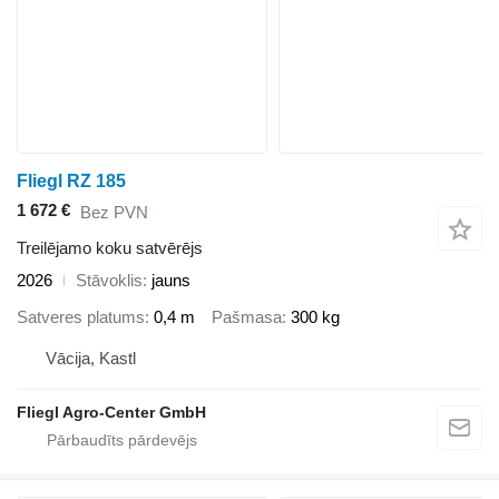
Fliegl RZ 185
1 672 €
Bez PVN
Treilējamo koku satvērējs
2026
Stāvoklis
jauns
Satveres platums
0,4 m
Pašmasa
300 kg
Vācija, Kastl
Fliegl Agro-Center GmbH