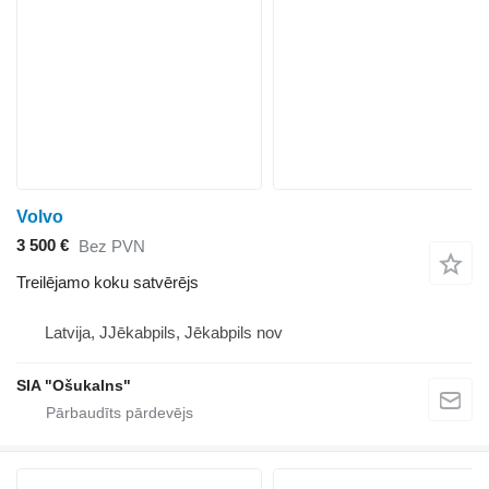
Volvo
3 500 €
Bez PVN
Treilējamo koku satvērējs
Latvija, JJēkabpils, Jēkabpils nov
SIA "Ošukalns"