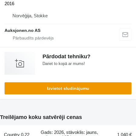
2016
Norvēģija, Stokke
Auksjonen.no AS
Pārdodat tehniku?
Dariet to kopā ar mums!
Izvietot sludinājumu
Treilējamo koku satvērēji cenas
Gads: 2026, stāvoklis: jauns,
Country 0.22
1 040 €