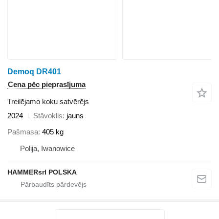
Demoq DR401
Cena pēc pieprasījuma
Treilējamo koku satvērējs
2024
Stāvoklis
jauns
Pašmasa
405 kg
Polija, Iwanowice
HAMMERsrl POLSKA