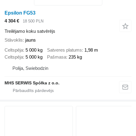
Epsilon FG53
4 304 €
18 500 PLN
Treilējamo koku satvērējs
Stāvoklis
jauns
Celtspēja
5 000 kg
Satveres platums
1,98 m
Celtspēja
5 000 kg
Pašmasa
235 kg
Polija, Swiebodzin
MHS SERWIS Spółka z o.o.