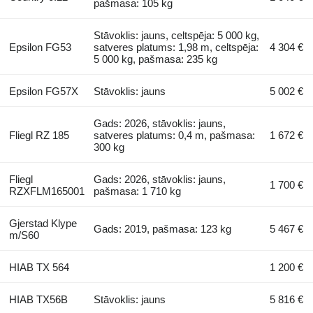
pašmasa: 105 kg
Stāvoklis: jauns, celtspēja: 5 000 kg,
Epsilon FG53
satveres platums: 1,98 m, celtspēja:
4 304 €
5 000 kg, pašmasa: 235 kg
Epsilon FG57X
Stāvoklis: jauns
5 002 €
Gads: 2026, stāvoklis: jauns,
Fliegl RZ 185
satveres platums: 0,4 m, pašmasa:
1 672 €
300 kg
Fliegl
Gads: 2026, stāvoklis: jauns,
1 700 €
RZXFLM165001
pašmasa: 1 710 kg
Gjerstad Klype
Gads: 2019, pašmasa: 123 kg
5 467 €
m/S60
HIAB TX 564
1 200 €
HIAB TX56B
Stāvoklis: jauns
5 816 €