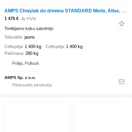
AMPS Chwytak do drewna STANDARD Merlo, Atlas, Manitou, JCB
1 475 €
Ar PVN
Treilējamo koku satvērējs
Stāvoklis
jauns
Celtspēja
1 400 kg
Celtspēja
1 400 kg
Pašmasa
280 kg
Polija, Pułtusk
AMPS Sp. z o.o.