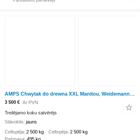
AMPS Chwytak do drewna XXL Manitou, Weidemann, Merlo, JCB
3 500 €
Ar PVN
Treilējamo koku satvērējs
Stāvoklis
jauns
Celtspēja
2 500 kg
Celtspēja
2 500 kg
Pašmasa
495 kg