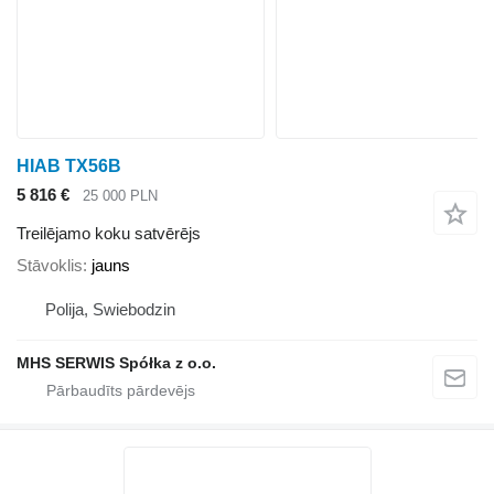
HIAB TX56B
5 816 €
25 000 PLN
Treilējamo koku satvērējs
Stāvoklis
jauns
Polija, Swiebodzin
MHS SERWIS Spółka z o.o.