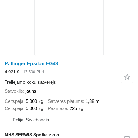
Palfinger Epsilon FG43
4 071 €
17 500 PLN
Treilējamo koku satvērējs
Stāvoklis
jauns
Celtspēja
5 000 kg
Satveres platums
1,88 m
Celtspēja
5 000 kg
Pašmasa
225 kg
Polija, Swiebodzin
MHS SERWIS Spółka z o.o.