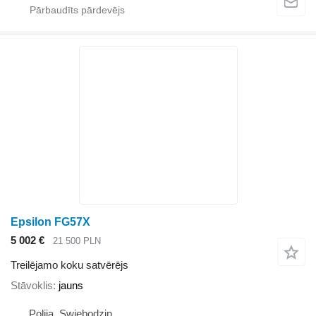
Epsilon FG57X
5 002 €
21 500 PLN
Treilējamo koku satvērējs
Stāvoklis
jauns
Polija, Swiebodzin