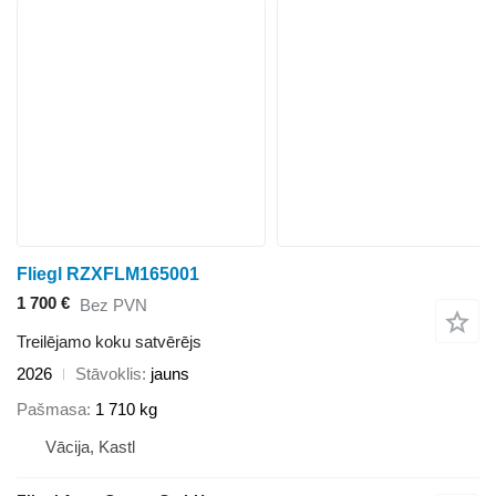
Fliegl RZXFLM165001
1 700 €
Bez PVN
Treilējamo koku satvērējs
2026
Stāvoklis
jauns
Pašmasa
1 710 kg
Vācija, Kastl