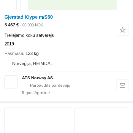
Gjerstad Klype m/S60
5 467 €
60 000 NOK
Treilējamo koku satvērējs
2019
Pašmasa
123 kg
Norvēģija, HEIMDAL
ATS Norway AS
9
gadi Agroline