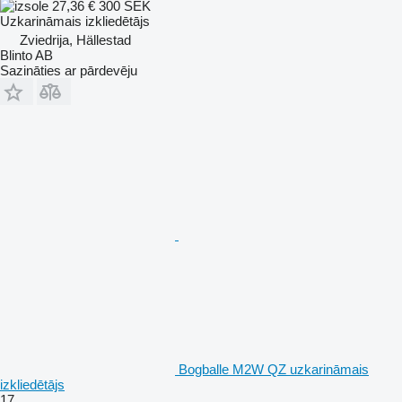
27,36 €
300 SEK
Uzkarināmais izkliedētājs
Zviedrija, Hällestad
Blinto AB
Sazināties ar pārdevēju
Bogballe M2W QZ uzkarināmais
izkliedētājs
17