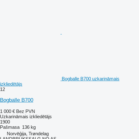
Bogballe B700 uzkarināmais
izkliedētājs
12
Bogballe B700
1 000 €
Bez PVN
Uzkarināmais izkliedētājs
1900
Pašmasa
136 kg
Norvēģija, Trøndelag
LANDBRUKSSALG.NO AS