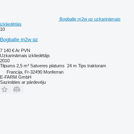
Bogballe m2w qz uzkarināmais
izkliedētājs
10
Bogballe m2w qz
7 140 €
Ar PVN
Uzkarināmais izkliedētājs
2010
Tilpums
2,5 m³
Satveres platums
24 m
Tips
traktoram
Francija, Fr-32490 Monferran
E-FARM GmbH
Sazināties ar pārdevēju