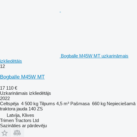
Bogballe M45W MT uzkarināmais
izkliedētājs
12
Bogballe M45W MT
17 110 €
Uzkarināmais izkliedētājs
2022
Celtspēja
4 500 kg
Tilpums
4,5 m³
Pašmasa
660 kg
Nepieciešamā
traktora jauda
140 ZS
Latvija, Klives
Trimen Tractors Ltd
Sazināties ar pārdevēju