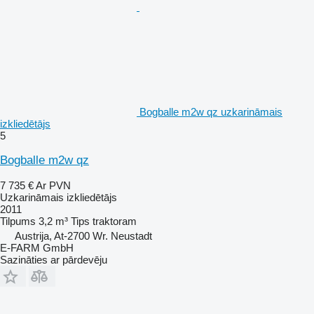
Bogballe m2w qz uzkarināmais
izkliedētājs
5
Bogballe m2w qz
7 735 €
Ar PVN
Uzkarināmais izkliedētājs
2011
Tilpums
3,2 m³
Tips
traktoram
Austrija, At-2700 Wr. Neustadt
E-FARM GmbH
Sazināties ar pārdevēju