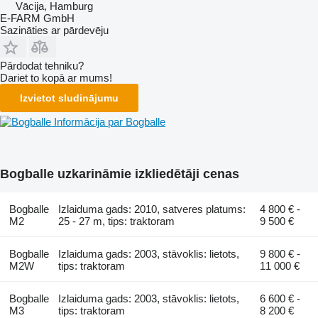
Vācija, Hamburg
E-FARM GmbH
Sazināties ar pārdevēju
Pārdodat tehniku?
Dariet to kopā ar mums!
Izvietot sludinājumu
Informācija par Bogballe
Bogballe uzkarināmie izkliedētāji cenas
Bogballe
Izlaiduma gads: 2010, satveres platums:
4 800 € -
M2
25 - 27 m, tips: traktoram
9 500 €
Bogballe
Izlaiduma gads: 2003, stāvoklis: lietots,
9 800 € -
M2W
tips: traktoram
11 000 €
Bogballe
Izlaiduma gads: 2003, stāvoklis: lietots,
6 600 € -
M3
tips: traktoram
8 200 €