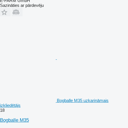
E-FARM GmbH
Sazināties ar pārdevēju
Bogballe M35 uzkarināmais
izkliedētājs
18
Bogballe M35