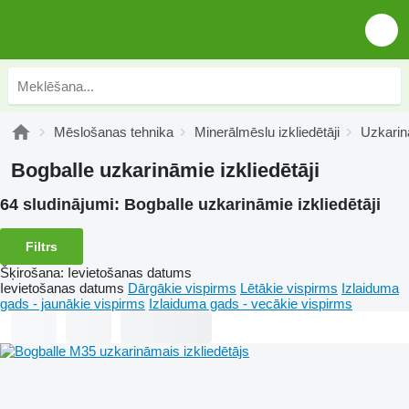
Mēslošanas tehnika
Minerālmēslu izkliedētāji
Uzkarinā
Bogballe uzkarināmie izkliedētāji
64 sludinājumi:
Bogballe uzkarināmie izkliedētāji
Filtrs
Šķirošana
:
Ievietošanas datums
Ievietošanas datums
Dārgākie vispirms
Lētākie vispirms
Izlaiduma
gads - jaunākie vispirms
Izlaiduma gads - vecākie vispirms