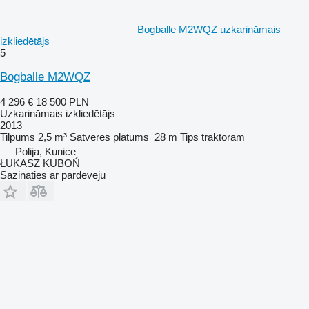
Bogballe M2WQZ uzkarināmais
izkliedētājs
5
Bogballe M2WQZ
4 296 €
18 500 PLN
Uzkarināmais izkliedētājs
2013
Tilpums
2,5 m³
Satveres platums
28 m
Tips
traktoram
Polija, Kunice
ŁUKASZ KUBOŃ
Sazināties ar pārdevēju