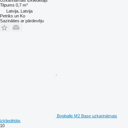
Uzkarināmais izkliedētājs
Tilpums
0,7 m³
Latvija, Latvija
Petriks un Ko
Sazināties ar pārdevēju
Bogballe M2 Base uzkarināmais
izkliedētājs
10