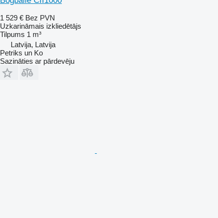
Bogballe CII1000
1 529 €
Bez PVN
Uzkarināmais izkliedētājs
Tilpums
1 m³
Latvija, Latvija
Petriks un Ko
Sazināties ar pārdevēju