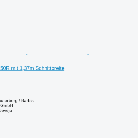
50R mit 1,37m Schnittbreite
auterberg / Barbis
r GmbH
devēju