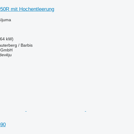
50R mit Hochentleerung
sījuma
.64 kW)
auterberg / Barbis
r GmbH
devēju
590