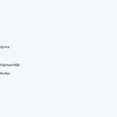
sījuma
olphaartdijk
devēju