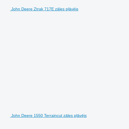
John Deere Ztrak 717E zāles pļāvējs
John Deere 1550 Terraincut zāles pļāvējs