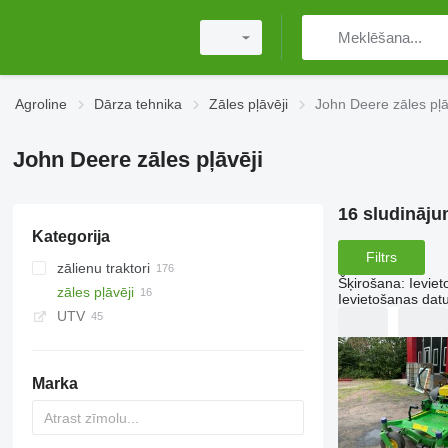
Agroline
Dārza tehnika
Zāles pļāvēji
John Deere zāles pļā
John Deere zāles pļāvēji
16 sludināju
Kategorija
Filtrs
zālienu traktori
Šķirošana
:
Ievie
zāles pļāvēji
Ievietošanas da
UTV
Marka