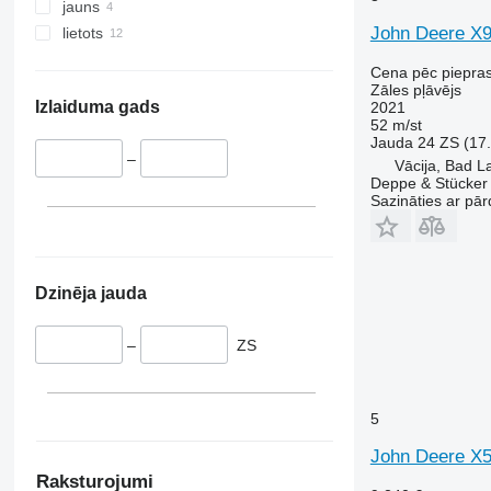
jauns
John Deere X9
lietots
Cena pēc piepra
Zāles pļāvējs
Izlaiduma gads
2021
52 m/st
Jauda
24 ZS (17
–
Vācija, Bad L
Deppe & Stücke
Sazināties ar pār
Dzinēja jauda
–
ZS
5
John Deere X
Raksturojumi