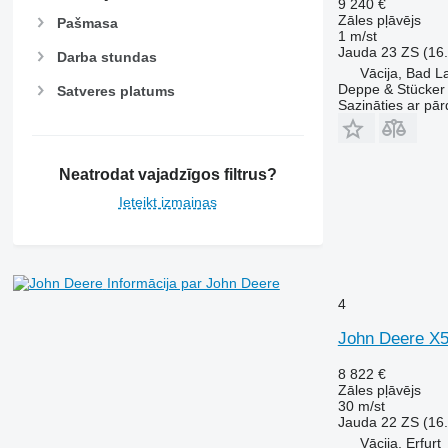
9 240 €
Zāles pļāvējs
Pašmasa
1 m/st
Jauda
23 ZS (16
Darba stundas
Vācija, Bad L
Deppe & Stücke
Satveres platums
Sazināties ar pār
Neatrodat vajadzīgos filtrus?
Ieteikt izmaiņas
Informācija par John Deere
4
John Deere X
8 822 €
Zāles pļāvējs
30 m/st
Jauda
22 ZS (16
Vācija, Erfurt