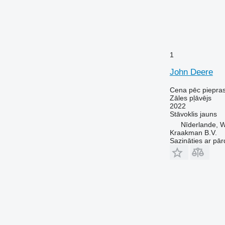
1
John Deere
Cena pēc piepra
Zāles pļāvējs
2022
Stāvoklis
jauns
Nīderlande, W
Kraakman B.V.
Sazināties ar pār