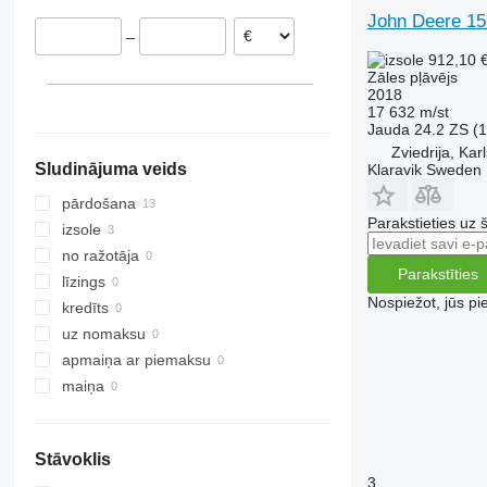
Norvēģija
John Deere 15
–
912,10 
Zāles pļāvējs
2018
17 632 m/st
Jauda
24.2 ZS (
Zviedrija, Kar
Sludinājuma veids
Klaravik Sweden
pārdošana
Parakstieties uz 
izsole
no ražotāja
Parakstīties
līzings
Nospiežot, jūs pi
kredīts
uz nomaksu
apmaiņa ar piemaksu
maiņa
Stāvoklis
3