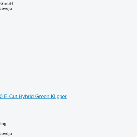
r GmbH
devēju
0 E-Cut Hybrid Green Klipper
ling
devēju