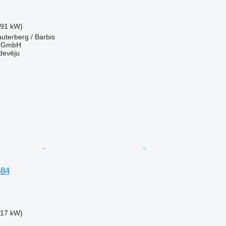
.91 kW)
auterberg / Barbis
r GmbH
devēju
584
.17 kW)