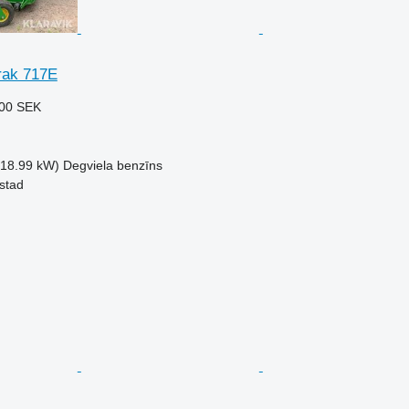
rak 717E
00 SEK
(18.99 kW)
Degviela
benzīns
lstad