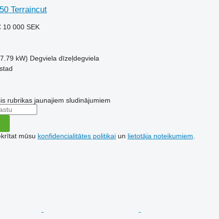
50 Terraincut
€
10 000 SEK
17.79 kW)
Degviela
dīzeļdegviela
lstad
šis rubrikas jaunajiem sludinājumiem
ekrītat mūsu
konfidencialitātes politikai
un
lietotāja noteikumiem
.