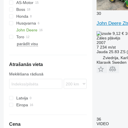
AS-Motor
Boss
AS
30
Honda
Disco
RZT
E
HYDRO
SM
John Deere Zt
Husqvarna
XT2
HRD
John Deere
HRH
P-series
SXG
9,12 €
1
Toro
HRM
R-series
220 E-Cut
Comet
F-series
Park
RMA
Zāles pļāvējs
2007
parādīt visu
HRX
580
7 234 m/st
590
Jauda
25.83 ZS 
1550
Zviedrija, Kar
Klaravik Sweden
Atrašanās vieta
H-series
M-series
Meklēšana rādiusā
X-series
X950
Latvija
Eiropa
Vācija
Nīderlande
36
VIDEO
Cena
Zviedrija