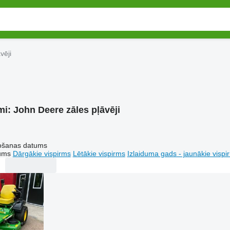
vēji
mi:
John Deere zāles pļāvēji
tošanas datums
tums
Dārgākie vispirms
Lētākie vispirms
Izlaiduma gads - jaunākie vispi