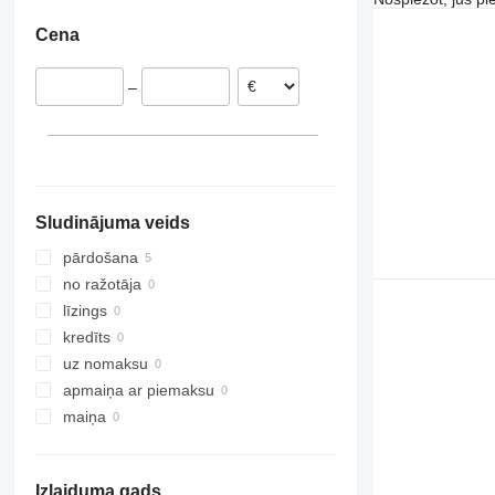
Cena
–
Sludinājuma veids
pārdošana
no ražotāja
līzings
kredīts
uz nomaksu
apmaiņa ar piemaksu
maiņa
Izlaiduma gads