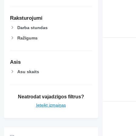
Raksturojumi
Darba stundas
Ražīgums
Asis
Asu skaits
Neatrodat vajadzīgos filtrus?
Ieteikt izmaiņas