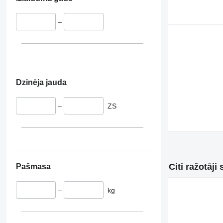
–
Dzinēja jauda
–
ZS
Citi ražotāji
Pašmasa
–
kg