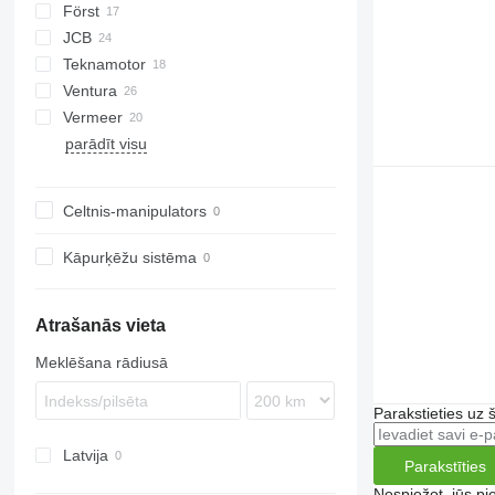
Först
R-12
AK
Biber
JCB
R-13
DW
ST
Arborist
Teknamotor
Tajga
TR
QuadTrak
A-series
Hem
1510 E
Crambo
Big X
CS
TP
OL
PTH
MR
Ventura
Skorpion
1270
TW
Vermeer
parādīt visu
BC
FH
MZA
HG
FMX
SR
Celtnis-manipulators
Kāpurķēžu sistēma
Atrašanās vieta
Meklēšana rādiusā
Parakstieties uz 
Latvija
Parakstīties
Nospiežot, jūs pi