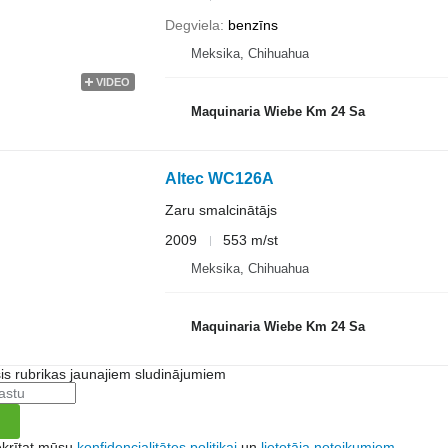
Degviela
benzīns
Meksika, Chihuahua
VIDEO
Maquinaria Wiebe Km 24 Sa
Altec WC126A
Zaru smalcinātājs
2009
553 m/st
Meksika, Chihuahua
Maquinaria Wiebe Km 24 Sa
šis rubrikas jaunajiem sludinājumiem
ekrītat mūsu
konfidencialitātes politikai
un
lietotāja noteikumiem
.