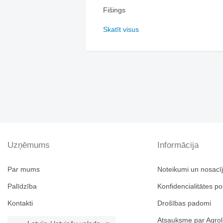
Fišings
Skatīt visus
Uzņēmums
Informācija
Par mums
Noteikumi un nosacī
Palīdzība
Konfidencialitātes pol
Kontakti
Drošības padomi
Atsauksme par Agrol