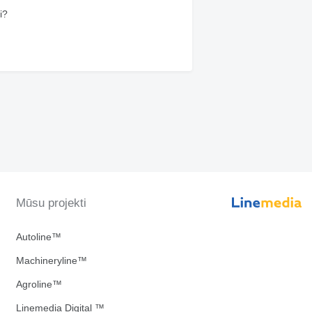
i?
Mūsu projekti
Autoline™
Machineryline™
Agroline™
Linemedia Digital ™