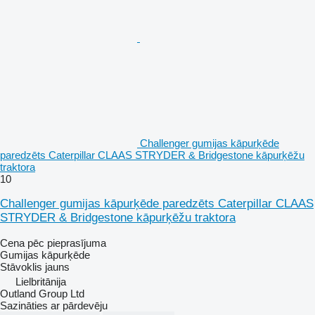
Challenger gumijas kāpurķēde
paredzēts Caterpillar CLAAS STRYDER & Bridgestone kāpurķēžu
traktora
10
Challenger gumijas kāpurķēde paredzēts Caterpillar CLAAS
STRYDER & Bridgestone kāpurķēžu traktora
Cena pēc pieprasījuma
Gumijas kāpurķēde
Stāvoklis
jauns
Lielbritānija
Outland Group Ltd
Sazināties ar pārdevēju