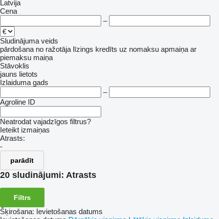
Latvija
Cena
–
Sludinājuma veids
pārdošana
no ražotāja
līzings
kredīts
uz nomaksu
apmaiņa ar
piemaksu
maiņa
Stāvoklis
jauns
lietots
Izlaiduma gads
–
Agroline ID
Neatrodat vajadzīgos filtrus?
Ieteikt izmaiņas
Atrasts:
-
parādīt
20 sludinājumi:
Atrasts
Filtrs
Šķirošana
:
Ievietošanas datums