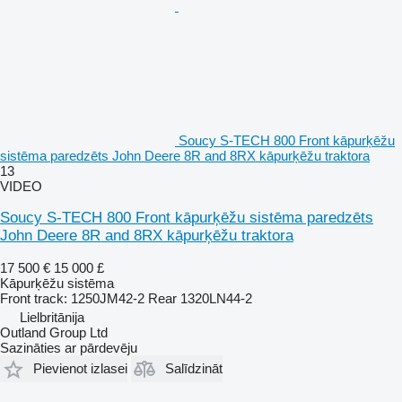
Soucy S-TECH 800 Front kāpurķēžu
sistēma paredzēts John Deere 8R and 8RX kāpurķēžu traktora
13
VIDEO
Soucy S-TECH 800 Front kāpurķēžu sistēma paredzēts
John Deere 8R and 8RX kāpurķēžu traktora
17 500 €
15 000 £
Kāpurķēžu sistēma
Front track: 1250JM42-2 Rear 1320LN44-2
Lielbritānija
Outland Group Ltd
Sazināties ar pārdevēju
Pievienot izlasei
Salīdzināt