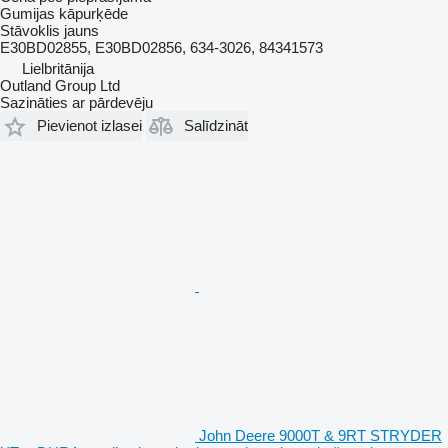
Gumijas kāpurķēde
Stāvoklis
jauns
E30BD02855, E30BD02856, 634-3026, 84341573
Lielbritānija
Outland Group Ltd
Sazināties ar pārdevēju
Pievienot izlasei
Salīdzināt
John Deere 9000T & 9RT STRYDER