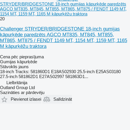
STRYDER/BRIDGESTONE 18-inch gumijas kāpurķēde paredzēts
AGCO MT835, MT845, MT855, MT865, MT875 / FENDT 1149 MT,
1154 MT, 1159 MT, 1165 M kāpurķēžu traktora
20
Challenger STRYDER/BRIDGESTONE 18-inch gumijas
kāpurķēde paredzēts AGCO MT835, MT845, MT855,
MT865, MT875 / FENDT 1149 MT, 1154 MT, 1159 MT, 1165
M kāpurķēžu traktora
Cena pēc pieprasījuma
Gumijas kāpurķēde
Stāvoklis
jauns
18-inch Tracks: 581860D1 E18AS02930 25.5-inch E25AS03180
27.5-inch 581862D1 E27AS02997 581863D1...
Lielbritānija
Outland Group Ltd
Sazināties ar pārdevēju
Pievienot izlasei
Salīdzināt