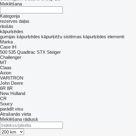
Meklēšana
Kategorija
rezerves daļas
ritošās
kāpurķēdes
gumijas kāpurķēdes
kāpurķēžu sistēmas
kāpurķēdes elementi
Marka
Case IH
500
535
Quadtrac
STX
Steiger
Challenger
MT
Claas
Axion
VARITRON
John Deere
6R
8R
New Holland
CR
Soucy
parādīt visu
Atrašanās vieta
Meklēšana rādiusā