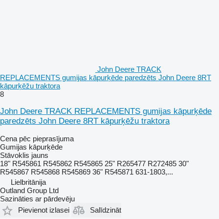
John Deere TRACK
REPLACEMENTS gumijas kāpurķēde paredzēts John Deere 8RT
kāpurķēžu traktora
8
John Deere TRACK REPLACEMENTS gumijas kāpurķēde
paredzēts John Deere 8RT kāpurķēžu traktora
Cena pēc pieprasījuma
Gumijas kāpurķēde
Stāvoklis
jauns
18" R545861 R545862 R545865 25" R265477 R272485 30"
R545867 R545868 R545869 36" R545871 631-1803,...
Lielbritānija
Outland Group Ltd
Sazināties ar pārdevēju
Pievienot izlasei
Salīdzināt