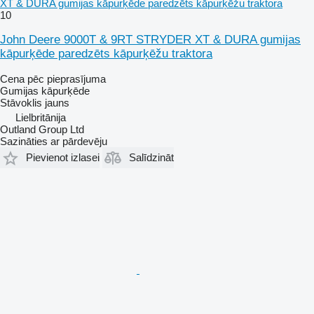
XT & DURA gumijas kāpurķēde paredzēts kāpurķēžu traktora
10
John Deere 9000T & 9RT STRYDER XT & DURA gumijas
kāpurķēde paredzēts kāpurķēžu traktora
Cena pēc pieprasījuma
Gumijas kāpurķēde
Stāvoklis
jauns
Lielbritānija
Outland Group Ltd
Sazināties ar pārdevēju
Pievienot izlasei
Salīdzināt