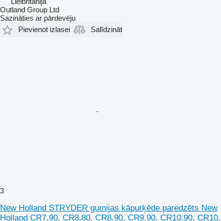
Lielbritānija
Outland Group Ltd
Sazināties ar pārdevēju
Pievienot izlasei
Salīdzināt
3
New Holland STRYDER gumijas kāpurķēde paredzēts New
Holland CR7.90, CR8.80, CR8.90, CR9.90, CR10.90, CR10,