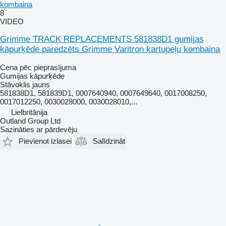
kombaina
8
VIDEO
Grimme TRACK REPLACEMENTS 581838D1 gumijas
kāpurķēde paredzēts Grimme Varitron kartupeļu kombaina
Cena pēc pieprasījuma
Gumijas kāpurķēde
Stāvoklis
jauns
581838D1, 581839D1, 0007640940, 0007649640, 0017008250,
0017012250, 0030028000, 0030028010,...
Lielbritānija
Outland Group Ltd
Sazināties ar pārdevēju
Pievienot izlasei
Salīdzināt