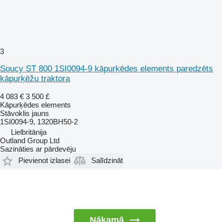
3
Soucy ST 800 1SI0094-9 kāpurķēdes elements paredzēts
kāpurķēžu traktora
4 083 €
3 500 £
Kāpurķēdes elements
Stāvoklis
jauns
1SI0094-9, 1320BH50-2
Lielbritānija
Outland Group Ltd
Sazināties ar pārdevēju
Pievienot izlasei
Salīdzināt
Nākamā