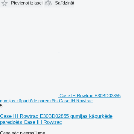
Pievienot izlasei
Salīdzināt
Case IH Rowtrac E30BD02855
gumijas kāpurķēde paredzēts Case IH Rowtrac
5
Case IH Rowtrac E30BD02855 gumijas kāpurķēde
paredzēts Case IH Rowtrac
Cena pēc pieprasījuma