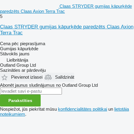
Claas STRYDER gumijas kāpurķēde
paredzēts Claas Axion Terra Trac
5
Claas STRYDER gumijas kāpurķēde paredzēts Claas Axion
Terra Trac
Cena pēc pieprasījuma
Gumijas kāpurķēde
Stāvoklis
jauns
Lielbritānija
Outland Group Ltd
Sazināties ar pārdevēju
Pievienot izlasei
Salīdzināt
Abonēt jaunus sludinājumus no Outland Group Ltd
Parakstīties
Nospiežot, jūs piekrītat mūsu
konfidencialitātes politikai
un
lietotāja
noteikumiem
.