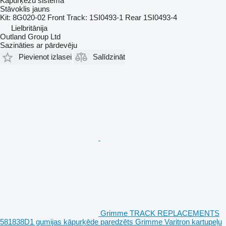
Kāpurķēžu sistēma
Stāvoklis
jauns
Kit: 8G020-02 Front Track: 1SI0493-1 Rear 1SI0493-4
Lielbritānija
Outland Group Ltd
Sazināties ar pārdevēju
Pievienot izlasei
Salīdzināt
Grimme TRACK REPLACEMENTS
581838D1 gumijas kāpurķēde paredzēts Grimme Varitron kartupeļu