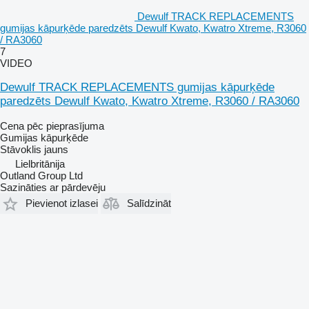
Dewulf TRACK REPLACEMENTS
gumijas kāpurķēde paredzēts Dewulf Kwato, Kwatro Xtreme, R3060
/ RA3060
7
VIDEO
Dewulf TRACK REPLACEMENTS gumijas kāpurķēde
paredzēts Dewulf Kwato, Kwatro Xtreme, R3060 / RA3060
Cena pēc pieprasījuma
Gumijas kāpurķēde
Stāvoklis
jauns
Lielbritānija
Outland Group Ltd
Sazināties ar pārdevēju
Pievienot izlasei
Salīdzināt