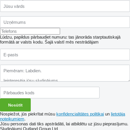
Lūdzu, papildus pārbaudiet numuru: tas jānorāda starptautiskajā
formātā ar valsts kodu.
Šajā valstī mēs nestrādājam
Nospiežot, jūs piekrītat mūsu
konfidencialitātes politikai
un
lietotāja
noteikumiem
.
Jūsu personas dati tiks apstrādāti, lai atbildētu uz jūsu pieprasījumu.
Sludinājumi Outland Group Ltd