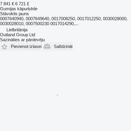
7 841 €
6 721 £
Gumijas kāpurķēde
Stāvoklis
jauns
0007640940, 0007649640, 0017008250, 0017012250, 0030028000,
0030028010, 0007500230 0017014290,...
Lielbritānija
Outland Group Ltd
Sazināties ar pārdevēju
Pievienot izlasei
Salīdzināt