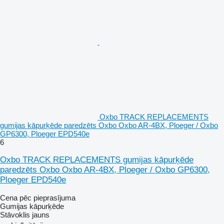
Oxbo TRACK REPLACEMENTS
gumijas kāpurķēde paredzēts Oxbo Oxbo AR‑4BX, Ploeger / Oxbo
GP6300, Ploeger EPD540e
6
Oxbo TRACK REPLACEMENTS gumijas kāpurķēde
paredzēts Oxbo Oxbo AR‑4BX, Ploeger / Oxbo GP6300,
Ploeger EPD540e
Cena pēc pieprasījuma
Gumijas kāpurķēde
Stāvoklis
jauns