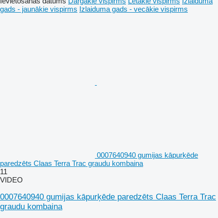
Ievietošanas datums
Dārgākie vispirms
Lētākie vispirms
Izlaiduma
gads - jaunākie vispirms
Izlaiduma gads - vecākie vispirms
0007640940 gumijas kāpurķēde
paredzēts Claas Terra Trac graudu kombaina
11
VIDEO
0007640940 gumijas kāpurķēde paredzēts Claas Terra Trac
graudu kombaina