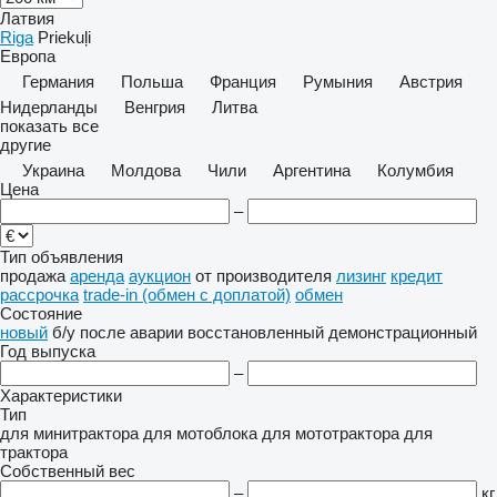
Латвия
Riga
Priekuļi
Европа
Германия
Польша
Франция
Румыния
Австрия
Нидерланды
Венгрия
Литва
показать все
другие
Украина
Молдова
Чили
Аргентина
Колумбия
Цена
–
Тип объявления
продажа
аренда
аукцион
от производителя
лизинг
кредит
рассрочка
trade-in (обмен с доплатой)
обмен
Состояние
новый
б/у
после аварии
восстановленный
демонстрационный
Год выпуска
–
Характеристики
Тип
для минитрактора
для мотоблока
для мототрактора
для
трактора
Собственный вес
–
кг