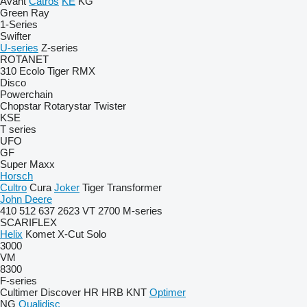
Avant
Catros
KE
KG
Green Ray
1-Series
Swifter
U-series
Z-series
ROTANET
310
Ecolo Tiger
RMX
Disco
Powerchain
Chopstar
Rotarystar
Twister
KSE
T series
UFO
GF
Super Maxx
Horsch
Cultro
Cura
Joker
Tiger
Transformer
John Deere
410
512
637
2623 VT
2700
M-series
SCARIFLEX
Helix
Komet
X-Cut Solo
3000
VM
8300
F-series
Cultimer
Discover
HR
HRB
KNT
Optimer
NG
Qualidisc