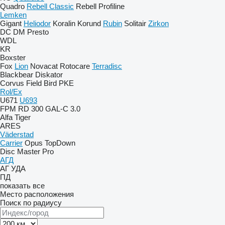
Quadro
Rebell Classic
Rebell Profiline
Lemken
Gigant
Heliodor
Koralin
Korund
Rubin
Solitair
Zirkon
DC
DM
Presto
WDL
KR
Boxster
Fox
Lion
Novacat
Rotocare
Terradisc
Blackbear
Diskator
Corvus
Field Bird
PKE
Rol/Ex
U671
U693
FPM RD 300
GAL-C 3.0
Alfa
Tiger
ARES
Väderstad
Carrier
Opus
TopDown
Disc Master Pro
АГД
АГ
УДА
ПД
показать все
Место расположения
Поиск по радиусу