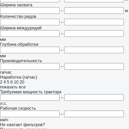
Ширина захвата
–
м
Количество рядов
–
Ширина междурядий
–
мм
Глубина обработки
–
мм
Производительность
–
га/час
Наработка (га/час)
2
4
5
6
10
20
показать все
Требуемая мощность трактора
–
л.с.
Рабочая скорость
–
км/ч
Не хватает фильтров?