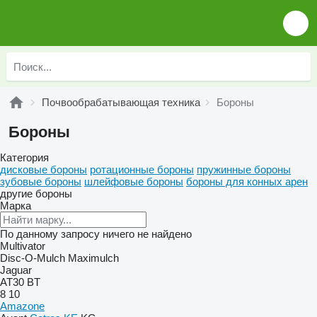
Почвообрабатывающая техника
Бороны
Бороны
Категория
дисковые бороны
ротационные бороны
пружинные бороны
зубовые бороны
шлейфовые бороны
бороны для конных арен
другие бороны
Марка
По данному запросу ничего не найдено
Multivator
Disc-O-Mulch
Maximulch
Jaguar
AT30
BT
8
10
Amazone