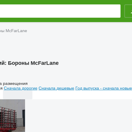
ны McFarLane
ий:
Бороны McFarLane
а размещения
ия
Сначала дорогие
Сначала дешевые
Год выпуска - сначала новые