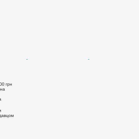
00 грн
она
а
и
одавцом