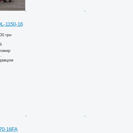
L-1150-16
00 грн
й
томир
.
одавцом
70-16FA