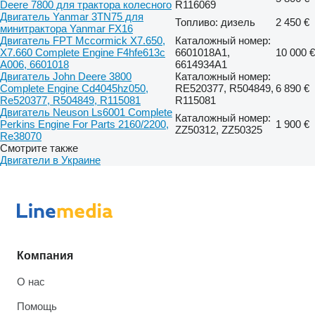
Deere 7800 для трактора колесного
R116069
Двигатель Yanmar 3TN75 для
Топливо: дизель
2 450 €
минитрактора Yanmar FX16
Двигатель FPT Mccormick X7.650,
Каталожный номер:
X7.660 Complete Engine F4hfe613c
6601018A1,
10 000 €
A006, 6601018
6614934A1
Двигатель John Deere 3800
Каталожный номер:
Complete Engine Cd4045hz050,
RE520377, R504849,
6 890 €
Re520377, R504849, R115081
R115081
Двигатель Neuson Ls6001 Complete
Каталожный номер:
Perkins Engine For Parts 2160/2200,
1 900 €
ZZ50312, ZZ50325
Re38070
Смотрите также
Двигатели в Украине
Компания
О нас
Помощь