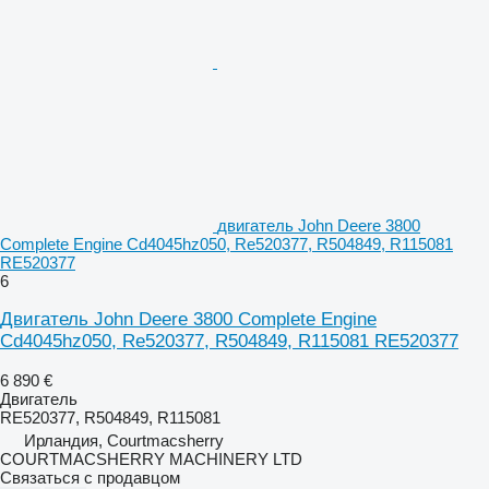
двигатель John Deere 3800
Complete Engine Cd4045hz050, Re520377, R504849, R115081
RE520377
6
Двигатель John Deere 3800 Complete Engine
Cd4045hz050, Re520377, R504849, R115081 RE520377
6 890 €
Двигатель
RE520377, R504849, R115081
Ирландия, Courtmacsherry
COURTMACSHERRY MACHINERY LTD
Связаться с продавцом