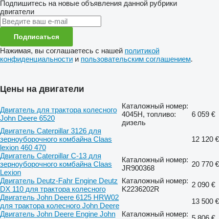
Подпишитесь на новые объявления данной рубрики
двигатели
Подписаться
Нажимая, вы соглашаетесь с нашей
политикой
конфиденциальности
и
пользовательским соглашением
.
Цены на двигатели
Каталожный номер:
Двигатель для трактора колесного
4045H, топливо:
6 059 €
John Deere 6520
дизель
Двигатель Caterpillar 3126 для
зерноуборочного комбайна Claas
12 120 €
lexion 460 470
Двигатель Caterpillar C-13 для
Каталожный номер:
зерноуборочного комбайна Claas
20 770 €
JR900368
Lexion
Двигатель Deutz-Fahr Engine Deutz
Каталожный номер:
2 090 €
DX 110 для трактора колесного
K2236202R
Двигатель John Deere 6125 HRW02
13 500 €
для трактора колесного John Deere
Двигатель John Deere Engine John
Каталожный номер:
5 806 €