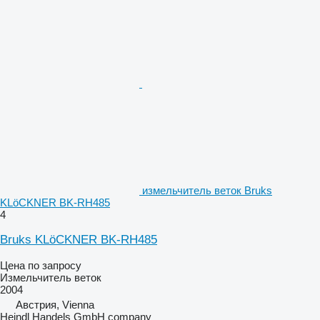
измельчитель веток Bruks
KLöCKNER BK-RH485
4
Bruks KLöCKNER BK-RH485
Цена по запросу
Измельчитель веток
2004
Австрия, Vienna
Heindl Handels GmbH company