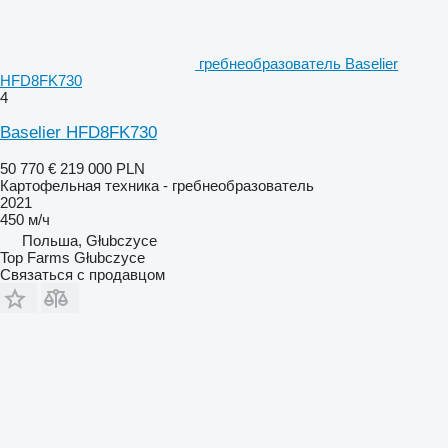
гребнеобразователь Baselier
HFD8FK730
4
Baselier HFD8FK730
50 770 €
219 000 PLN
Картофельная техника - гребнеобразователь
2021
450 м/ч
Польша, Głubczyce
Top Farms Głubczyce
Связаться с продавцом