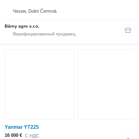
Чехия, Dolní Čermná
Bárny agro s.r.o.
Yanmar YT225
16 000 €
С НДС