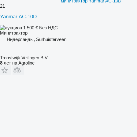
минитрактор Yanmar AC-10D
21
Yanmar AC-10D
1 500 €
Без НДС
Минитрактор
Нидерланды, Surhuisterveen
Troostwijk Veilingen B.V.
8
лет на Agroline