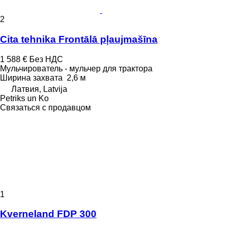
2
Cita tehnika Frontālā pļaujmašīna
1 588 €
Без НДС
Мульчирователь - мульчер для трактора
Ширина захвата
2,6 м
Латвия, Latvija
Petriks un Ko
Связаться с продавцом
1
Kverneland FDP 300