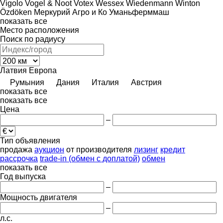
Vigolo
Vogel & Noot
Votex
Wessex
Wiedenmann
Winton
Özdöken
Меркурий Агро и Ко
Уманьферммаш
показать все
Место расположения
Поиск по радиусу
Латвия
Европа
Румыния
Дания
Италия
Австрия
показать все
показать все
Цена
–
Тип объявления
продажа
аукцион
от производителя
лизинг
кредит
рассрочка
trade-in (обмен с доплатой)
обмен
показать все
Год выпуска
–
Мощность двигателя
–
л.с.