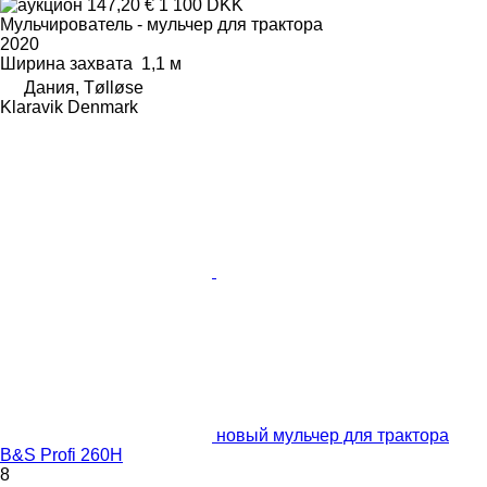
147,20 €
1 100 DKK
Мульчирователь - мульчер для трактора
2020
Ширина захвата
1,1 м
Дания, Tølløse
Klaravik Denmark
новый мульчер для трактора
B&S Profi 260H
8