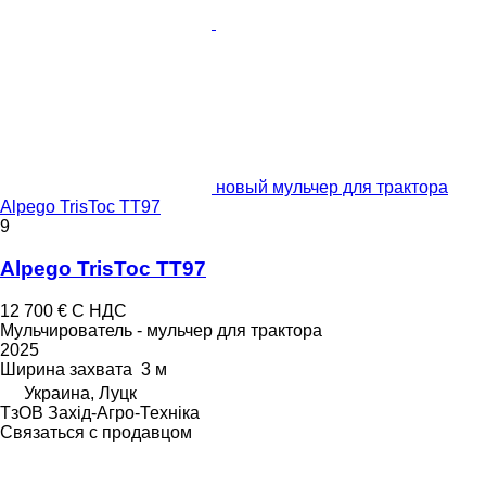
новый мульчер для трактора
Alpego TrisToc TT97
9
Alpego TrisToc TT97
12 700 €
С НДС
Мульчирователь - мульчер для трактора
2025
Ширина захвата
3 м
Украина, Луцк
ТзОВ Захід-Агро-Техніка
Связаться с продавцом