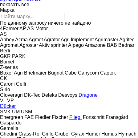
показать все
Марка
По данному запросу ничего не найдено
4Farmer
AP
AS-Motor
AS
Abbey
Acma
Agmet
Agrator
Agri Implement
Agrimaster
Agritec
Agromet
Agrostar
Aktiv sprinter
Alpego
Amazone
BAB
Bednar
Berti
GKR
PARK
Bomet
Z-series
Boxer Agri
Brielmaier
Bugnot
Cabe
Canycom
Captok
CK
Caroni
Celli
Sirio
Cloveragri
DK-Tec
Deleks
Desvoys
Dragone
VL
VP
Dücker
SMK
UM
USM
Energreen
FAE
Fiedler
Fischer
Fliegl
Fortschritt
Fransgård
Gaspardo
Gemella
Ghedini
Grass-Rol
Grillo
Gruber
Gyrax
Humer
Humus
Hymach