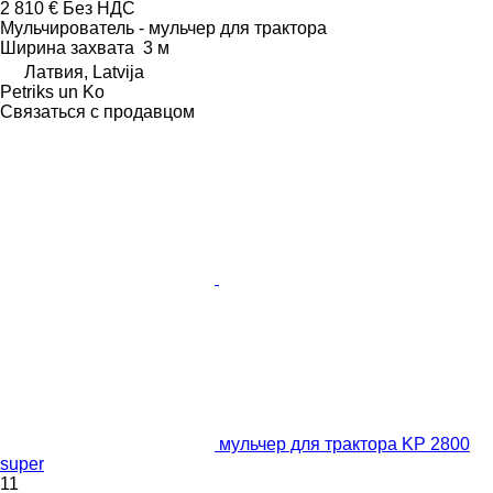
2 810 €
Без НДС
Мульчирователь - мульчер для трактора
Ширина захвата
3 м
Латвия, Latvija
Petriks un Ko
Связаться с продавцом
мульчер для трактора KP 2800
super
11