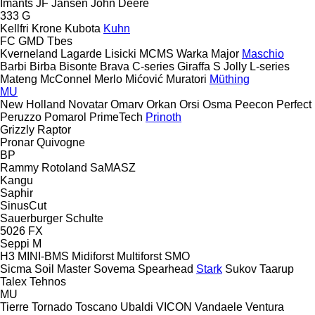
Imants
JF
Jansen
John Deere
333 G
Kellfri
Krone
Kubota
Kuhn
FC
GMD
Tbes
Kverneland
Lagarde
Lisicki
MCMS Warka
Major
Maschio
Barbi
Birba
Bisonte
Brava
C-series
Giraffa S
Jolly
L-series
Mateng
McConnel
Merlo
Mićović
Muratori
Müthing
MU
New Holland
Novatar
Omarv
Orkan
Orsi
Osma
Peecon
Perfect
Peruzzo
Pomarol
PrimeTech
Prinoth
Grizzly
Raptor
Pronar
Quivogne
BP
Rammy
Rotoland
SaMASZ
Kangu
Saphir
SinusCut
Sauerburger
Schulte
5026
FX
Seppi M
H3
MINI-BMS
Midiforst
Multiforst
SMO
Sicma
Soil Master
Sovema
Spearhead
Stark
Sukov
Taarup
Talex
Tehnos
MU
Tierre
Tornado
Toscano
Ubaldi
VICON
Vandaele
Ventura