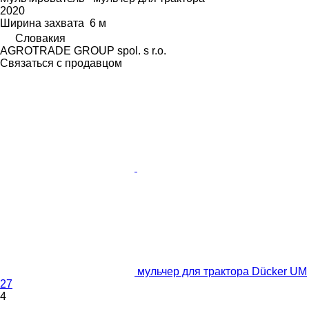
2020
Ширина захвата
6 м
Словакия
AGROTRADE GROUP spol. s r.o.
Связаться с продавцом
мульчер для трактора Dücker UM
27
4