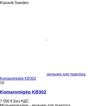
Klaravik Sweden
мульчер для трактора
Komaromigép KB302
10
Komaromigép KB302
7 500 €
Без НДС
Мульчирователь - мульчер для трактора