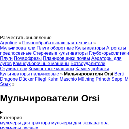
Разместить объявление
Agroline
»
Почвообрабатывающая техника
»
Мульчирователи
Плуги оборотные
Культиваторы
Агрегаты
предпосевные
Стерневые культиваторы
Глубокорыхлители
Плуги
Почвофрезы
Планировщики почвы
Аэраторы для
лугов
Камнеуборочные машины
Ботвоудалители
Окучиватели
Компостные машины
Камнедробилки
Культиваторы пальчиковые
»
Мульчирователи Orsi
Berti
Dragone
Dücker
Fliegl
Kuhn
Maschio
Müthing
Prinoth
Seppi M
Stark
»
Мульчирователи Orsi
Категория
мульчеры для трактора
мульчеры для экскаватора
мульчеры лесные