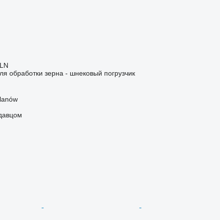
PLN
я обработки зерна - шнековый погрузчик
lanów
одавцом