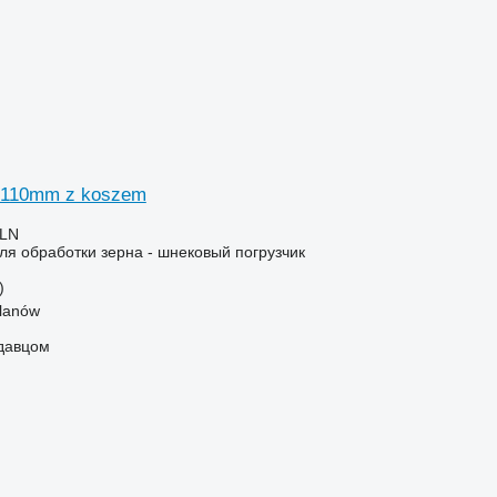
 110mm z koszem
PLN
я обработки зерна - шнековый погрузчик
)
lanów
одавцом