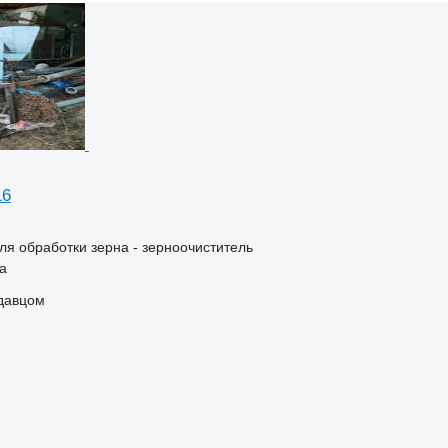
16
я обработки зерна - зерноочиститель
ja
одавцом