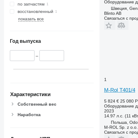
Оборудование дл
по запчастям
Швеция, Gen
восстановленный
Blinto AB
Связаться с пр
показать все
Год выпуска
–
1
M-Rol T401/4
Характеристики
5 824 €
25 080 
Собственный вес
Оборудование дл
2023
Наработка
14.97 л.с. (11 кВ
Польша, Odo
M-ROL Sp. z o.o.
Связаться с пр