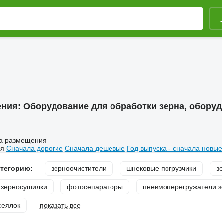
ения:
Оборудование для обработки зерна, оборуд
а размещения
ия
Сначала дорогие
Сначала дешевые
Год выпуска - сначала новые
атегорию:
зерноочистители
шнековые погрузчики
з
 зерносушилки
фотосепараторы
пневмоперегружатели з
сеялок
показать все