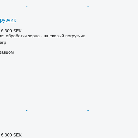
рузчик
 €
300 SEK
я обработки зерна - шнековый погрузчик
arp
одавцом
 €
300 SEK