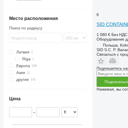
K531
K541
6
Место расположения
K547
SID CONTAIN
K553
Поиск по радиусу
1 080 €
Без НДС
Оборудование дл
Польша, Kol
SID S.C. P. Bana
Латвия
Связаться с пр
Riga
Европа
Подпишитесь на
Азия
Польша
другие
Германия
Узбекистан
Подписатьс
Испания
Казахстан
Украина
Нажимая, вы со
Австрия
Турция
Колумбия
Цена
Норвегия
Аргентина
Литва
Молдова
–
Венгрия
Нидерланды
показать все