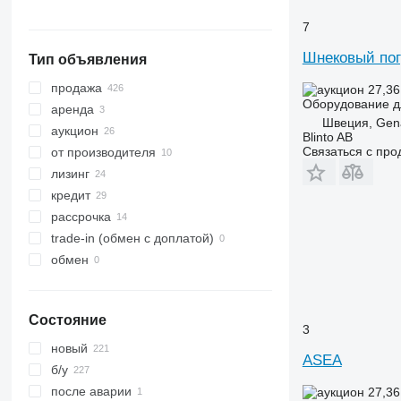
7
Шнековый пог
Тип объявления
продажа
27,36
Оборудование дл
аренда
Швеция, Gen
аукцион
Blinto AB
Связаться с пр
от производителя
лизинг
кредит
рассрочка
trade-in (обмен с доплатой)
обмен
Состояние
3
новый
ASEA
б/у
после аварии
27,36