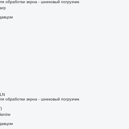
я обработки зерна - шнековый погрузчик
arp
одавцом
PLN
я обработки зерна - шнековый погрузчик
т)
lanów
одавцом