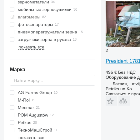
зернометатели
мобильные зерносушилки
влагомеры
фотосепараторы
пневмоперегружатели зерна
загрузчики зерна в рукава
показать все
2
President 178
Марка
496 €
Без НДС
Оборудование дл
Латвия, Latvi
Petriks un Ko
AG Farms Group
Связаться с пр
M-Rol
6M
3650
Mecmar
740A
POM Augustów
M-series
20
Petkus
25
ТехноМашСтрой
34
K218
показать все
K527