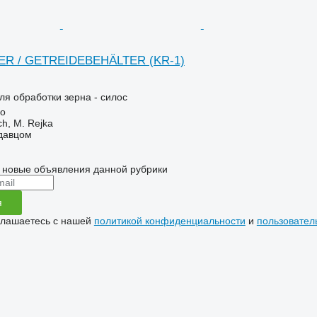
ER / GETREIDEBEHÄLTER (KR-1)
я обработки зерна - силос
no
ch, M. Rejka
одавцом
 новые объявления данной рубрики
я
глашаетесь с нашей
политикой конфиденциальности
и
пользовател