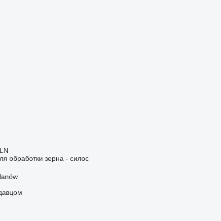
PLN
я обработки зерна - силос
lanów
одавцом