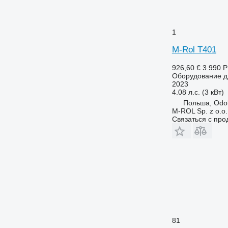
1
M-Rol T401
926,60 €
3 990 
Оборудование дл
2023
4.08 л.с. (3 кВт)
Польша, Odo
M-ROL Sp. z o.o.
Связаться с пр
81