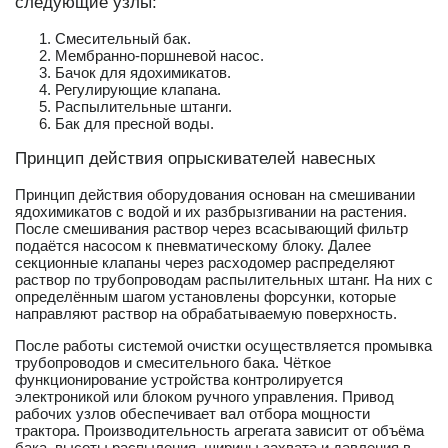
следующие узлы:
Смесительный бак.
Мембранно-поршневой насос.
Бачок для ядохимикатов.
Регулирующие клапана.
Распылительные штанги.
Бак для пресной воды.
Принцип действия опрыскивателей навесных
Принцип действия оборудования основан на смешивании
ядохимикатов с водой и их разбрызгивании на растения.
После смешивания раствор через всасывающий фильтр
подаётся насосом к пневматическому блоку. Далее
секционные клапаны через расходомер распределяют
раствор по трубопроводам распылительных штанг. На них с
определённым шагом установлены форсунки, которые
направляют раствор на обрабатываемую поверхность.
После работы системой очистки осуществляется промывка
трубопроводов и смесительного бака. Чёткое
функционирование устройства контролируется
электроникой или блоком ручного управления. Привод
рабочих узлов обеспечивает вал отбора мощности
трактора. Производительность агрегата зависит от объёма
бака, высоты распыления, ширины захвата и давления в