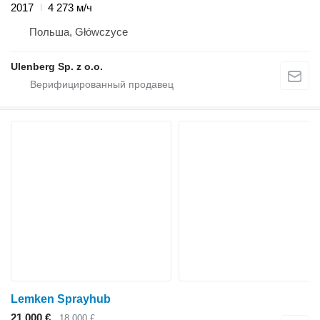
2017
4 273 м/ч
Польша, Główczyce
Ulenberg Sp. z o.o.
Lemken Sprayhub
21 000 €
18 000 £