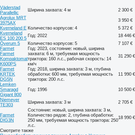
Väderstad
Ширина захвата: 4 м
2 300 €
Parallellic
Agrolux MRT
3 950 €
3975AX
Kverneland E
Количество корпусов: 4
5 372 €
Kverneland
Год: 2022
18 446 €
ES 100 200 5
Överum 5
Количество корпусов: 5
7 107 €
Farmet
Год: 2023, состояние: новый, ширина
Farmet
захвата: 6 м, требуемая мощность
31 290 €
Kompaktomat
трактора: 160 л.с., рабочая скорость: 14
K600PS
км/ч
Farmet
Год: 2018, ширина захвата: 3 м, глубина
KRTEK
обработки: 600 мм, требуемая мощность
11 990 €
DG5N
трактора: 200 л.с.
Lemken
Smaragd
Год: 1996
10 500 €
Gigant 800
Niemeyer
Ширина захвата: 3 м
2 705 €
TE303
Состояние: новый, ширина захвата: 3 м,
Farmet
Количество рядов: 2, глубина обработки:
18 990 €
DIG3N
250 мм, требуемая мощность трактора: 250
л.с.
Смотрите также