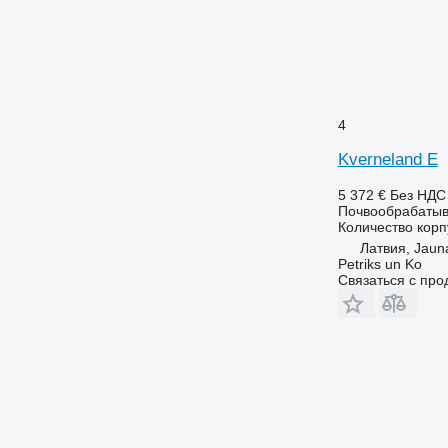
4
Kverneland E
5 372 €
Без НДС
Почвообрабатыв
Количество корп
Латвия, Jauna
Petriks un Ko
Связаться с пр