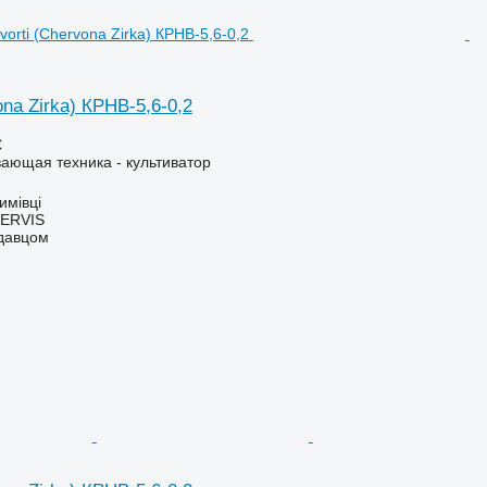
ona Zirka) КРНВ-5,6-0,2
€
ающая техника - культиватор
имівці
ERVIS
одавцом