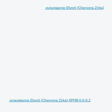
культиватор Elvorti (Chervona Zirka)
культиватор Elvorti (Chervona Zirka) КРНВ-5.6-0.2