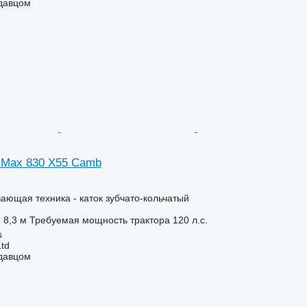
одавцом
niMax 830 X55 Camb
ющая техника - каток зубчато-кольчатый
8,3 м
Требуемая мощность трактора
120 л.с.
s
Ltd
одавцом