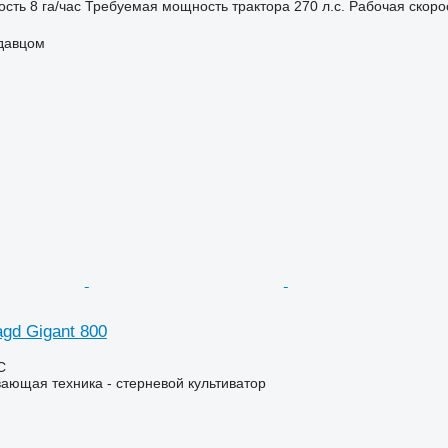
ость
8 га/час
Требуемая мощность трактора
270 л.с.
Рабочая скоро
одавцом
gd Gigant 800
С
ающая техника - стерневой культиватор