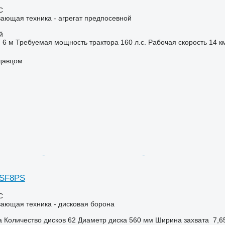
С
ающая техника - агрегат предпосевной
й
6 м
Требуемая мощность трактора
160 л.с.
Рабочая скорость
14 к
одавцом
 SF8PS
С
ающая техника - дисковая борона
а
Количество дисков
62
Диаметр диска
560 мм
Ширина захвата
7,6