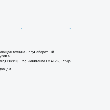
ающая техника - плуг оборотный
усов
4
raji Priekuļu Pag. Jaunrauna Lv 4126, Latvija
одавцом