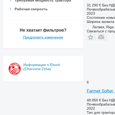
Требуемая мощность трактора
31 290 €
Без НД
Рабочая скорость
Почвообрабатыв
2023
Состояние
новы
Ширина захвата
Латвия, Riga
Не хватает фильтров?
Связаться с пр
Предложить изменение
Информация о Elvorti
(Chervona Zirka)
6
Farmet Softer
48 850 €
Без НД
Почвообрабатыв
2022
Тип
для трактор