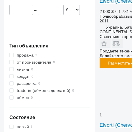
Elvorti (Cherv
Smaragd
–
2 000 $
≈ 1 731 
VariDiamant
Почвообрабатыв
VariOpal
2011
VariTansanit
Украина, Бат
CONTINENTAL S
VariTitan
Связаться с пр
VarioPack
Тип объявления
Zirkon
Продаете техни
продажа
Делайте это вме
от производителя
Разместить
лизинг
кредит
рассрочка
trade-in (обмен с доплатой)
обмен
1
Состояние
Elvorti (Cher
новый