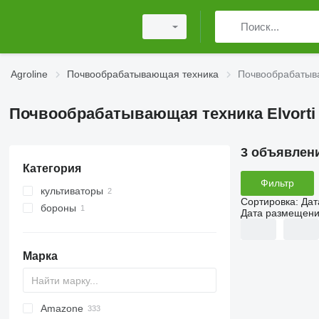
Agroline
Почвообрабатывающая техника
Почвообрабатываю
Почвообрабатывающая техника Elvorti (
3 объявлен
Категория
Фильтр
культиваторы
Сортировка
:
Дат
бороны
Дата размещен
дисковые бороны
Марка
Amazone
AS
Multivator
Combiplow
Jaguar
AT30
8
KM180
FV