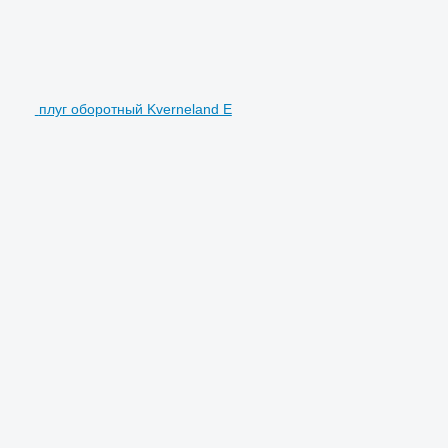
плуг оборотный Kverneland E