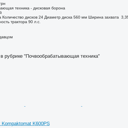
грн
ающая техника - дисковая борона
й
а
Количество дисков
24
Диаметр диска
560 мм
Ширина захвата
3,3
ость трактора
90 л.с.
одавцом
 в рубрике "Почвообрабатывающая техника"
t Kompaktomat K600PS