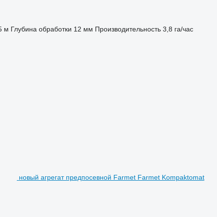
5 м
Глубина обработки
12 мм
Производительность
3,8 га/час
новый агрегат предпосевной Farmet Farmet Kompaktomat