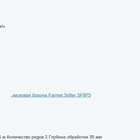
м/ч
дисковая борона Farmet Softer SF8PS
5 м
Количество рядов
2
Глубина обработки
35 мм