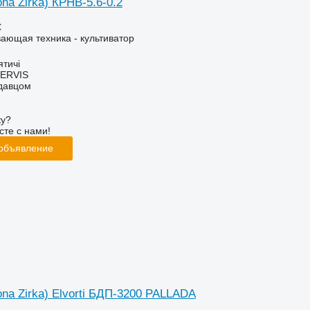
ona Zirka) КРНВ-5.6-0.2
€
ающая техника - культиватор
ятичі
ERVIS
одавцом
ку?
сте с нами!
 объявление
vona Zirka) Elvorti БДП-3200 PALLADA