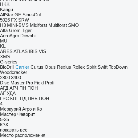
HKK
Kangu
AllStar
GE
SinusCut
5026
FX
SRW
H3
MINI-BMS
Midiforst
Multiforst
SMO
Alfa
Grom
Tiger
ArcoAgro
Downhil
MU
KL
ARES
ATLAS
IBIS
VIS
XMS
G-series
BioDrill
Carrier
Cultus
Opus
Rexius
Rollex
Spirit
Swift
TopDown
Woodcracker
2800
3400
Disc Master Pro
Field Profi
АГД
АГЧ
ПН
ПОН
АГ
УДА
ГРС
КПГ
ПД
ПНВ
ПОН
4
Меркурий Агро и Ко
Мастер
Фаворит
5-35
КЗК
показать все
Место расположения