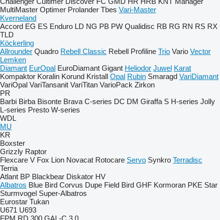
Challenger
Cultimer
Discover
FC
GMD
HR
HRB
KNT
Manager
MultiMaster
Optimer
Prolander
Tbes
Vari-Master
Kverneland
Accord
EG
ES
Enduro
LD
NG
PB
PW
Qualidisc
RB
RG
RN
RS
RX
TLD
Köckerling
Allrounder
Quadro
Rebell Classic
Rebell Profiline
Trio
Vario
Vector
Lemken
Diamant
EurOpal
EuroDiamant
Gigant
Heliodor
Juwel
Karat
Kompaktor
Koralin
Korund
Kristall
Opal
Rubin
Smaragd
VariDiamant
VariOpal
VariTansanit
VariTitan
VarioPack
Zirkon
PR
Barbi
Birba
Bisonte
Brava
C-series
DC
DM
Giraffa S
H-series
Jolly
L-series
Presto
W-series
WDL
MU
KR
Boxster
Grizzly
Raptor
Flexcare V
Fox
Lion
Novacat
Rotocare
Servo
Synkro
Terradisc
Terria
Atlant
BP
Blackbear
Diskator
HV
Albatros
Blue Bird
Corvus
Dupe
Field Bird
GHF
Kormoran
PKE
Star
Sturmvogel
Super-Albatros
Eurostar
Tukan
U671
U693
FPM RD 300
GAL-C 3.0