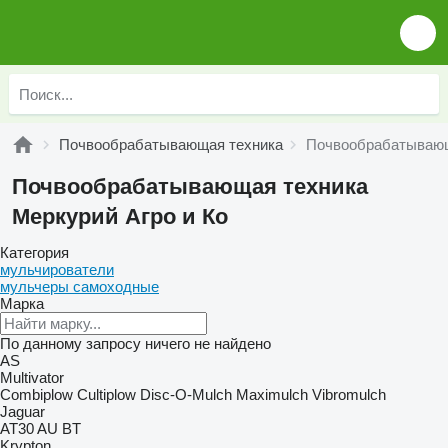
Почвообрабатывающая техника
Почвообрабатывающ
Почвообрабатывающая техника
Меркурий Агро и Ко
Категория
мульчирователи
мульчеры самоходные
Марка
По данному запросу ничего не найдено
AS
Multivator
Combiplow
Cultiplow
Disc-O-Mulch
Maximulch
Vibromulch
Jaguar
AT30
AU
BT
Krypton