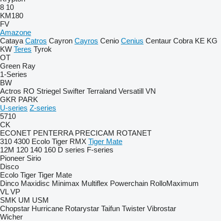
8
10
KM180
FV
Amazone
Cataya
Catros
Cayron
Cayros
Cenio
Cenius
Centaur
Cobra
KE
KG
KW
Teres
Tyrok
OT
Green Ray
1-Series
BW
Actros RO
Striegel
Swifter
Terraland
Versatill VN
GKR
PARK
U-series
Z-series
5710
CK
ECONET
PENTERRA
PRECICAM
ROTANET
310
4300
Ecolo Tiger
RMX
Tiger Mate
12M
120
140
160
D series
F-series
Pioneer
Sirio
Disco
Ecolo Tiger
Tiger Mate
Dinco
Maxidisc
Minimax
Multiflex
Powerchain
RolloMaximum
VL
VP
SMK
UM
USM
Chopstar
Hurricane
Rotarystar
Taifun
Twister
Vibrostar
Wicher