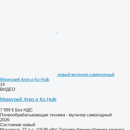
новый мульчер самоходный
Меркурий Агро и Ко Hulk
14
ВИДЕО
Меркурий Агро и Ко Hulk
7 999 €
Без НДС
Почвообрабатывающая техника - мульчер самоходный
2026
Состояние
новый
Мощность
27 л.с. (19.85 кВт)
Топливо
бензин
Ширина захвата