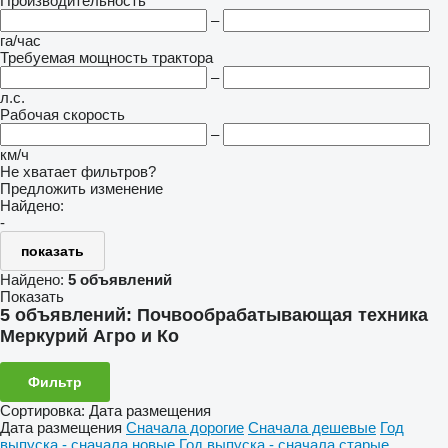
Производительность
–
га/час
Требуемая мощность трактора
–
л.с.
Рабочая скорость
–
км/ч
Не хватает фильтров?
Предложить изменение
Найдено:
-
показать
Найдено:
5 объявлений
Показать
5 объявлений:
Почвообрабатывающая техника
Меркурий Агро и Ко
Фильтр
Сортировка
:
Дата размещения
Дата размещения
Сначала дорогие
Сначала дешевые
Год
выпуска - сначала новые
Год выпуска - сначала старые