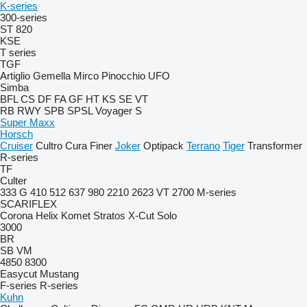
K-series
300-series
ST 820
KSE
T series
TGF
Artiglio
Gemella
Mirco
Pinocchio
UFO
Simba
BFL
CS
DF
FA
GF
HT
KS
SE
VT
RB
RWY
SPB
SPSL
Voyager S
Super Maxx
Horsch
Cruiser
Cultro
Cura
Finer
Joker
Optipack
Terrano
Tiger
Transformer
R-series
TF
Culter
333 G
410
512
637
980
2210
2623 VT
2700
M-series
SCARIFLEX
Corona
Helix
Komet
Stratos
X-Cut Solo
3000
BR
SB
VM
4850
8300
Easycut
Mustang
F-series
R-series
Kuhn