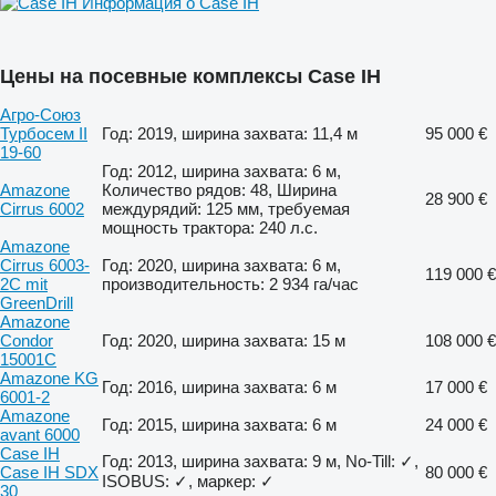
Информация о Case IH
Цены на посевные комплексы Case IH
Агро-Союз
Турбосем II
Год: 2019, ширина захвата: 11,4 м
95 000 €
19-60
Год: 2012, ширина захвата: 6 м,
Amazone
Количество рядов: 48, Ширина
28 900 €
Cirrus 6002
междурядий: 125 мм, требуемая
мощность трактора: 240 л.с.
Amazone
Cirrus 6003-
Год: 2020, ширина захвата: 6 м,
119 000 €
2C mit
производительность: 2 934 га/час
GreenDrill
Amazone
Condor
Год: 2020, ширина захвата: 15 м
108 000 €
15001C
Amazone KG
Год: 2016, ширина захвата: 6 м
17 000 €
6001-2
Amazone
Год: 2015, ширина захвата: 6 м
24 000 €
avant 6000
Case IH
Год: 2013, ширина захвата: 9 м, No-Till: ✓,
Case IH SDX
80 000 €
ISOBUS: ✓, маркер: ✓
30