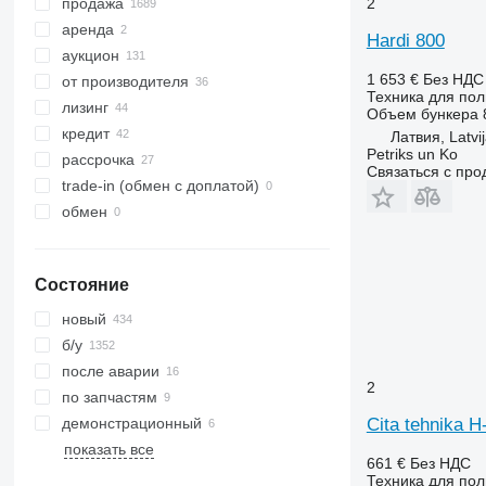
2
продажа
аренда
Hardi 800
аукцион
1 653 €
Без НДС
от производителя
Техника для пол
лизинг
Объем бункера
кредит
Латвия, Latvi
Petriks un Ko
рассрочка
Связаться с пр
trade-in (обмен с доплатой)
обмен
Состояние
новый
б/у
после аварии
2
по запчастям
Cita tehnika H
демонстрационный
показать все
661 €
Без НДС
Техника для пол