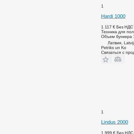
1
Hardi 1000
1 117 €
Без НДС
Техника для пол
Объем бункера
Латвия, Latvi
Petriks un Ko
Связаться с пр
1
Lindus 2000
1 999 €
Без НДС