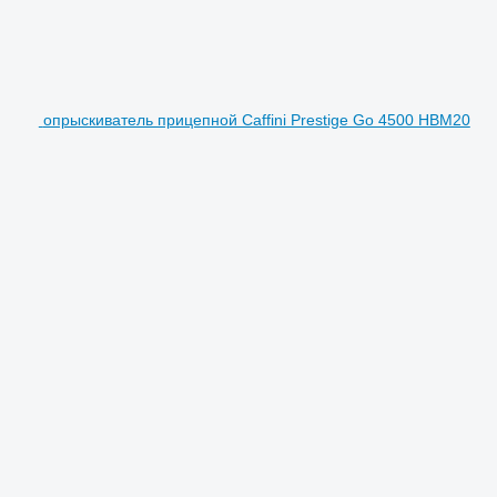
опрыскиватель прицепной Caffini Prestige Go 4500 HBM20