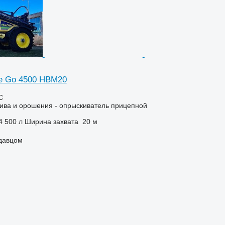
ige Go 4500 HBM20
С
ива и орошения - опрыскиватель прицепной
4 500 л
Ширина захвата
20 м
одавцом