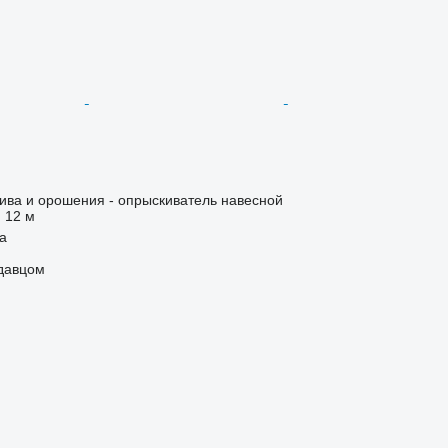
ива и орошения - опрыскиватель навесной
12 м
ja
одавцом