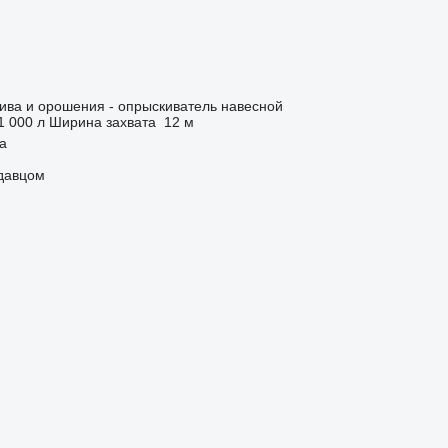
ива и орошения - опрыскиватель навесной
1 000 л
Ширина захвата
12 м
ja
одавцом