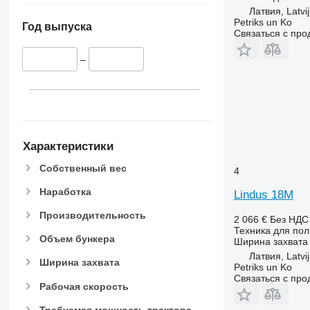
Латвия, Latvi
Petriks un Ko
Год выпуска
Связаться с пр
–
Характеристики
Собственный вес
4
Наработка
Lindus 18M
Производительность
2 066 €
Без НДС
Техника для пол
Объем бункера
Ширина захвата
Латвия, Latvi
Ширина захвата
Petriks un Ko
Связаться с пр
Рабочая скорость
Требуемая мощность трактора