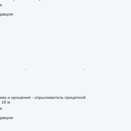
ja
одавцом
ива и орошения - опрыскиватель прицепной
18 м
ja
одавцом