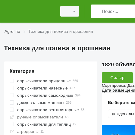
Agroline
Техника для полива и орошения
Техника для полива и орошения
1820 объяв
Категория
Фильтр
опрыскиватели прицепные
Сортировка
:
Дат
опрыскиватели навесные
Дата размещен
опрыскиватели самоходные
Выберите к
дождевальные машины
опрыскиватели вентиляторные
дождеваль
ручные опрыскиватели
опрыскиватели для теплиц
агродроны