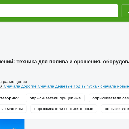
лений:
Техника для полива и орошения, оборудов
а размещения
ия
Сначала дорогие
Сначала дешевые
Год выпуска - сначала новые
атегорию:
опрыскиватели прицепные
опрыскиватели са
ные машины
опрыскиватели вентиляторные
опрыскивате