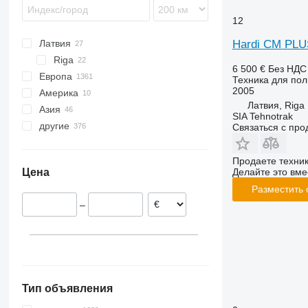
TZ
4720
12
4730
Hardi CM PLU
Латвия
4830
Riga
4930
6 500 €
Без НДС
Европа
4940
Техника для пол
2005
Америка
Германия
5430i
Латвия, Riga
Азия
Польша
США
M-series
SIA Tehnotrak
другие
Нидерланды
Мексика
Турция
Связаться с пр
Румыния
Узбекистан
Украина
Австрия
Казахстан
Молдова
Продаете техни
Делайте это вме
Цена
Норвегия
Япония
Австралия
Разместить
Великобритания
Южная Корея
–
Франция
Индия
показать все
Грузия
Тип объявления