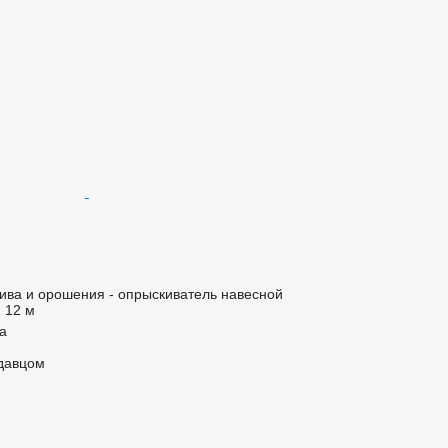
ива и орошения - опрыскиватель навесной
12 м
ja
одавцом