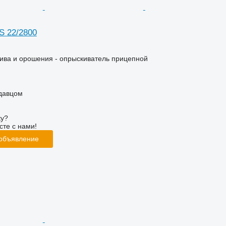
S 22/2800
ива и орошения - опрыскиватель прицепной
одавцом
ку?
сте с нами!
 объявление