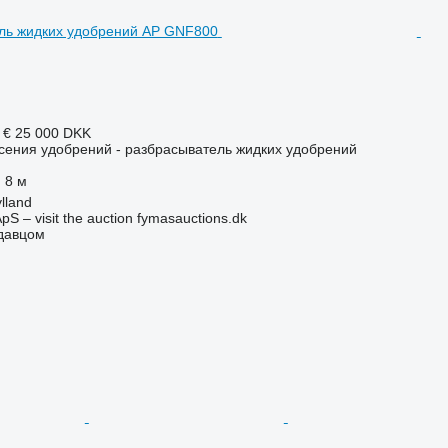
 €
25 000 DKK
сения удобрений - разбрасыватель жидких удобрений
8 м
lland
pS – visit the auction fymasauctions.dk
одавцом