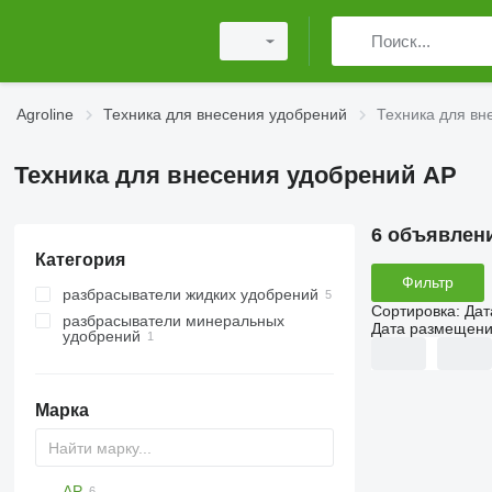
Agroline
Техника для внесения удобрений
Техника для вн
Техника для внесения удобрений AP
6 объявлен
Категория
Фильтр
разбрасыватели жидких удобрений
Сортировка
:
Дат
разбрасыватели минеральных
Дата размещен
удобрений
разбрасыватели удобрений
навесные
Марка
AP