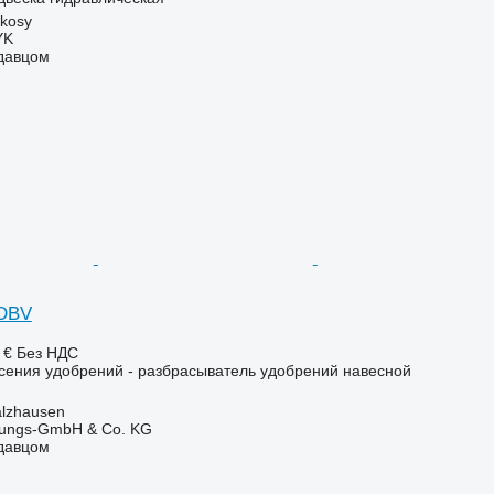
kosy
YK
одавцом
 DBV
 €
Без НДС
сения удобрений - разбрасыватель удобрений навесной
lzhausen
rtungs-GmbH & Co. KG
одавцом