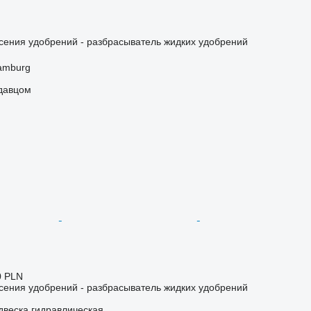
сения удобрений - разбрасыватель жидких удобрений
amburg
одавцом
0 PLN
сения удобрений - разбрасыватель жидких удобрений
двеска
гидравлическая