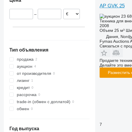
Цена
Польша
AP GVK 25
–
23 68
Техника для вне
2008
Объем
25 м³
Ши
Дания, Nordjy
Fymas Auctions A
Связаться с пр
Тип объявления
продажа
Продаете техни
Делайте это вме
аукцион
Разместить
от производителя
лизинг
кредит
рассрочка
trade-in (обмен с доплатой)
обмен
7
Год выпуска