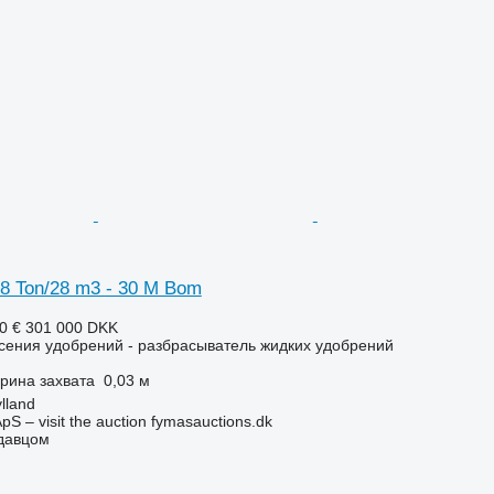
8 Ton/28 m3 - 30 M Bom
0 €
301 000 DKK
сения удобрений - разбрасыватель жидких удобрений
рина захвата
0,03 м
lland
pS – visit the auction fymasauctions.dk
одавцом