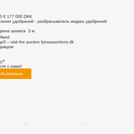
0 €
177 000 DKK
сения удобрений - разбрасыватель жидких удобрений
рина захвата
3 м
lland
pS – visit the auction fymasauctions.dk
одавцом
ку?
сте с нами!
 объявление